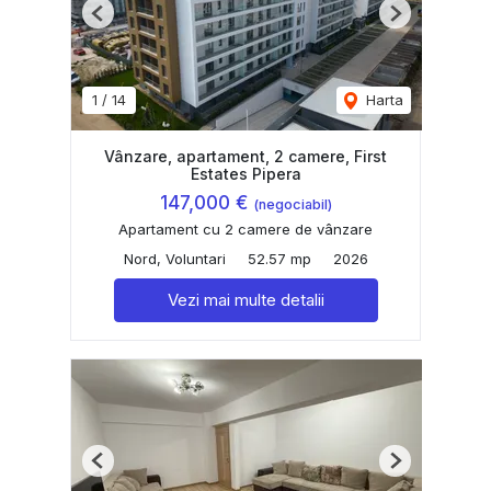
Previous
Next
1
/
14
Harta
Vânzare, apartament, 2 camere, First
Estates Pipera
147,000 €
(negociabil)
Apartament cu 2 camere de vânzare
Nord, Voluntari
52.57 mp
2026
Vezi mai multe detalii
Previous
Next