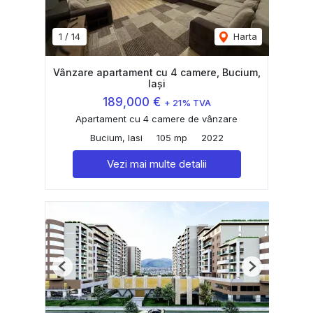
1
/
14
Harta
Vânzare apartament cu 4 camere, Bucium,
Iași
189,000 €
+ 21% TVA
Apartament cu 4 camere de vânzare
Bucium, Iasi
105 mp
2022
Vezi mai multe detalii
Previous
Next