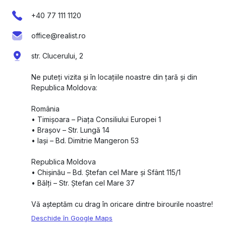
+40 77 111 1120
office@realist.ro
str. Clucerului, 2
Ne puteți vizita și în locațiile noastre din țară și din
Republica Moldova:
România
•⁠ ⁠Timișoara – Piața Consiliului Europei 1
•⁠ ⁠Brașov – Str. Lungă 14
•⁠ ⁠Iași – Bd. Dimitrie Mangeron 53
Republica Moldova
•⁠ ⁠Chișinău – Bd. Ștefan cel Mare și Sfânt 115/1
•⁠ ⁠Bălți – Str. Ștefan cel Mare 37
Vă așteptăm cu drag în oricare dintre birourile noastre!
Deschide în Google Maps