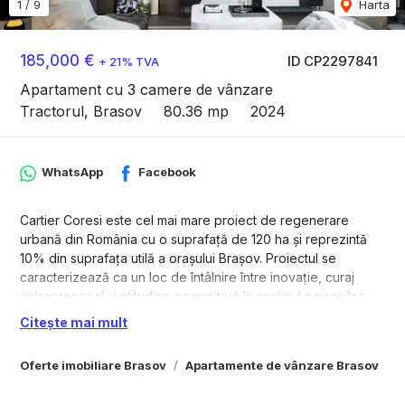
1
/
9
Harta
185,000 €
ID CP2297841
+ 21% TVA
Apartament cu 3 camere de vânzare
Tractorul, Brasov
80.36 mp
2024
WhatsApp
Facebook
Cartier Coresi este cel mai mare proiect de regenerare
urbană din România cu o suprafață de 120 ha și reprezintă
10% din suprafața utilă a orașului Brașov. Proiectul se
caracterizează ca un loc de întâlnire între inovație, curaj
antreprenorial și atitudine comunitară în sprijinul oamenilor.
Proiectul este amplasat în zona Tractorul – cea mai nouă
Citește mai mult
dezvoltată zonă ce a devenit centrul nou al Brașovului. Aici
se regăsesc sediile businessuri-lor globale, antreprenorilor
Oferte imobiliare Brasov
Apartamente de vânzare Brasov
A
locali și instituțiilor publice.