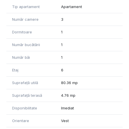
Apartament cu 3 camere în cartierul Coresi cu o suprafață
utilă de 80,36 mp și terasă de 4,76 mp compartimentat în: 2
Tip apartament
Apartament
dormitoare, living, bucătărie, 2 băi, hol, depozit și balcon.
Număr camere
3
✅ COMISION0️⃣ %, ⬆️BENEFICII 1️⃣0️⃣0️⃣%.
Dormitoare
1
Avantaje:
- Accesibilitate sporită;
Număr bucătării
1
- Rețea de transport dezvoltată;
- Bulevarde cu 2 benzi pe sens;
Număr băi
1
- Sănătate și educație pe alese;
- Școli, grădinițe, clinici medicale în zonă;
- Business, shopping și socializare;
Etaj
6
- Coresi Shopping Resort & Coresi Street, hypermarketul
Auchan deținând peste 200 de magazine;
Suprafață utilă
80.36 mp
- Centru educațional și afterschool dedicat comunității.
Suprafață terasă
4.76 mp
Prețul se referă la achitarea integrală 100%.
Disponibilitate
Imediat
🅿️🚗Parcare Exterioară 15 000 EUR + 21%TVA
📞 Nu ratați această oportunitate! Contactați-ne pentru mai
Orientare
Vest
multe detalii sau o vizionare!