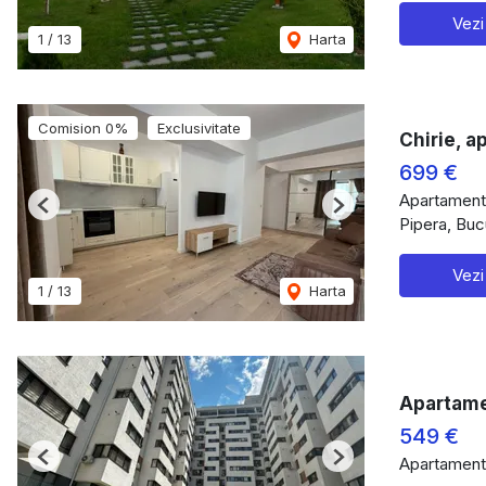
Vezi
1
/
13
Harta
Comision 0%
Exclusivitate
Chirie, a
699 €
Apartament 
Previous
Next
Pipera, Buc
Vezi
1
/
13
Harta
Apartamen
549 €
Apartament 
Previous
Next