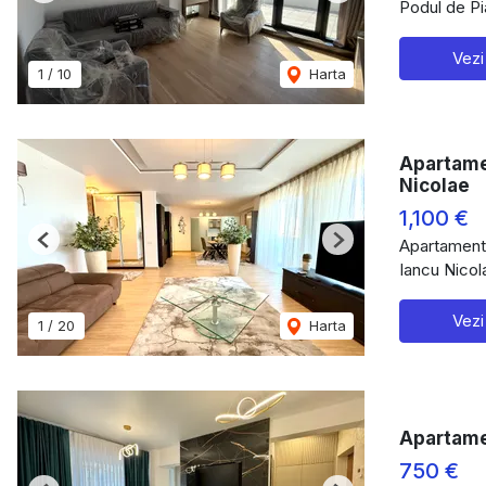
Podul de Pia
Vezi
1
/
10
Harta
Apartame
Nicolae
1,100 €
Apartament 
Previous
Next
Iancu Nicol
Vezi
1
/
20
Harta
Apartamen
750 €