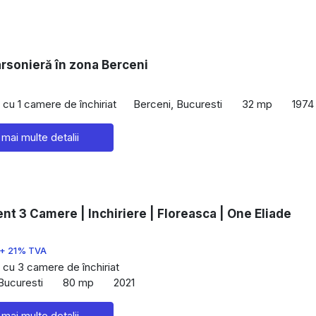
arsonieră în zona Berceni
cu 1 camere de închiriat
Berceni, Bucuresti
32 mp
1974
 mai multe detalii
t 3 Camere | Inchiriere | Floreasca | One Eliade
+ 21% TVA
cu 3 camere de închiriat
Bucuresti
80 mp
2021
 mai multe detalii