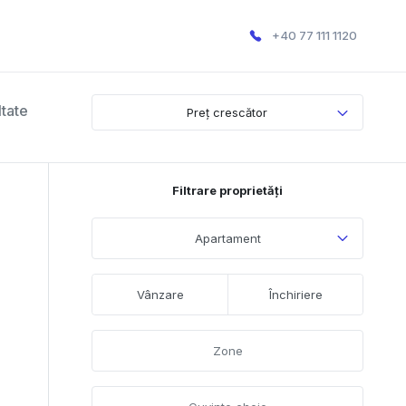
+40 77 111 1120
ltate
Preț crescător
Filtrare proprietăți
Apartament
Vânzare
Închiriere