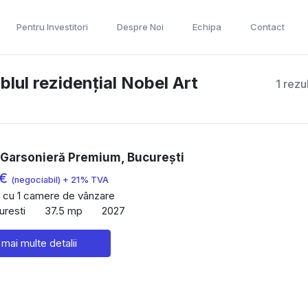
Pentru Investitori
Despre Noi
Echipa
Contact
ul rezidențial Nobel Art
1 rezu
 Garsonieră Premium, București
 €
(negociabil) + 21% TVA
 cu 1 camere de vânzare
uresti
37.5 mp
2027
 mai multe detalii