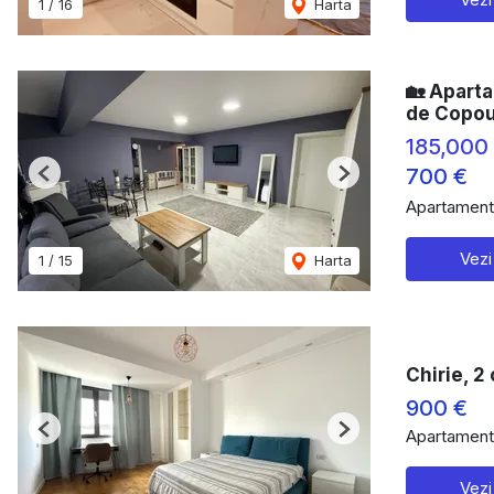
1
/
16
Harta
🏡 Apart
de Copo
185,000
700 €
Previous
Next
Apartament
Vezi
1
/
15
Harta
Chirie, 2
900 €
Apartament 
Previous
Next
Vezi