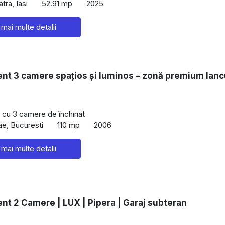
tra, Iasi
52.91 mp
2025
 mai multe detalii
nt 3 camere spațios și luminos – zonă premium Ianc
cu 3 camere de închiriat
ae, Bucuresti
110 mp
2006
 mai multe detalii
t 2 Camere | LUX | Pipera | Garaj subteran