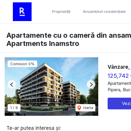
Proprietăți
Ansambluri rezidențiale
Apartamente cu o cameră din ansambl
Apartments Inamstro
Comision 0%
Vânzare,
125,742
Apartament
Previous
Next
Pipera, Buc
Vezi
1
/
8
Harta
Te-ar putea interesa și: