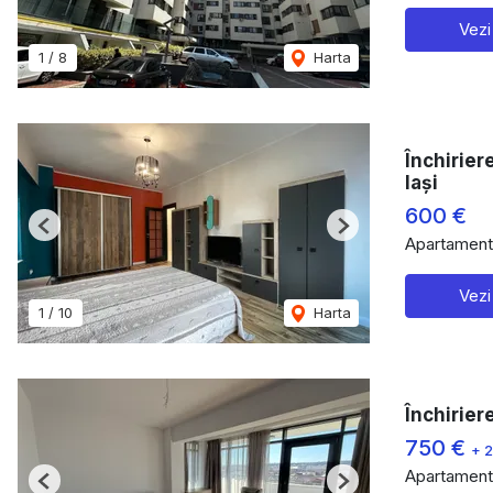
Vezi
1
/
8
Harta
Închirier
Iași
600 €
Previous
Next
Apartament 
Vezi
1
/
10
Harta
Închirier
750 €
+ 
Apartament 
Previous
Next