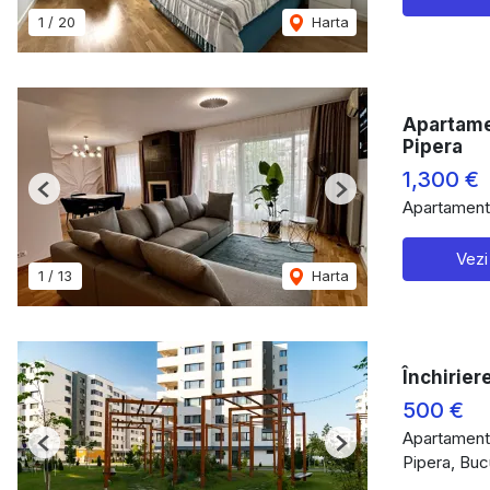
1
/
20
Harta
Apartamen
Pipera
1,300 €
Previous
Next
Apartament 
Vezi
1
/
13
Harta
Închirier
500 €
Apartament 
Previous
Next
Pipera, Buc