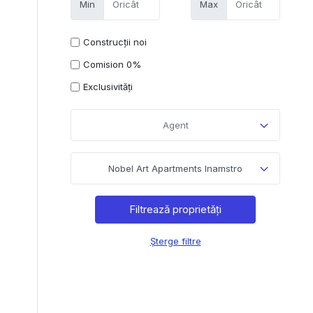
Min
Max
Construcții noi
Comision 0%
Exclusivități
Agent
Nobel Art Apartments Inamstro
Șterge filtre