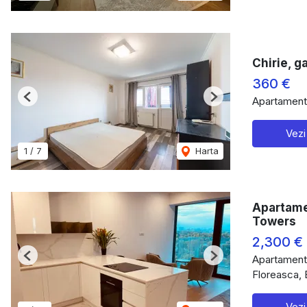
Chirie, g
360 €
Apartament 
Previous
Next
Vezi
1
/
7
Harta
Apartamen
Towers
2,300 €
Apartament 
Previous
Next
Floreasca, 
Vezi