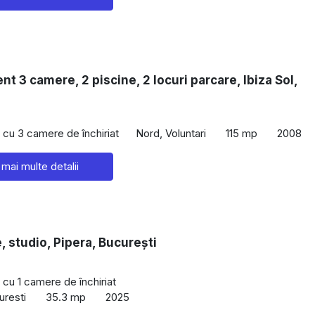
t 3 camere, 2 piscine, 2 locuri parcare, Ibiza Sol,
cu 3 camere de închiriat
Nord, Voluntari
115 mp
2008
 mai multe detalii
e, studio, Pipera, București
cu 1 camere de închiriat
uresti
35.3 mp
2025