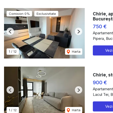
Chirie, a
Comision 0%
Exclusivitate
Bucureșt
750 €
Apartament 
Previous
Next
Pipera, Buc
Vezi
1
/
12
Harta
Chirie, s
900 €
Apartament 
Previous
Next
Lacul Tei, 
Vezi
1
/
12
Harta