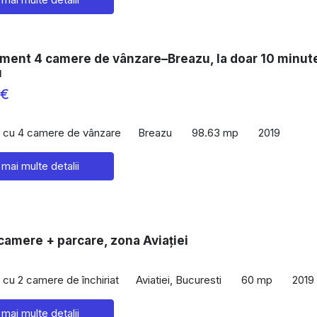
ament 4 camere de vânzare–Breazu, la doar 10 minut
u
 €
 cu 4 camere de vânzare
Breazu
98.63 mp
2019
 mai multe detalii
 camere + parcare, zona Aviației
cu 2 camere de închiriat
Aviatiei, Bucuresti
60 mp
2019
 mai multe detalii