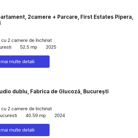
partament, 2camere + Parcare, First Estates Pipera,
i
cu 2 camere de închiriat
uresti
52.5 mp
2025
 mai multe detalii
tudio dublu, Fabrica de Glucoză, București
cu 2 camere de închiriat
Bucuresti
40.59 mp
2024
 mai multe detalii