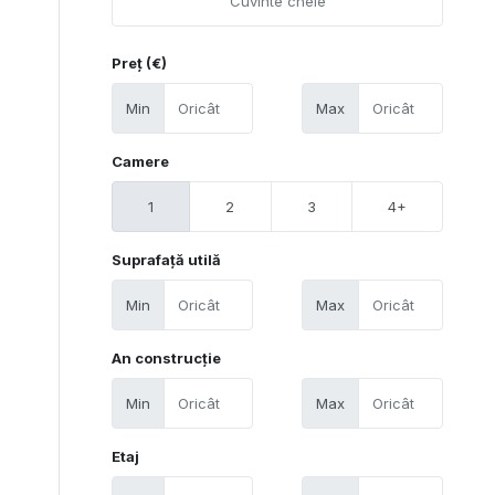
Preț (€)
Min
Max
Camere
1
2
3
4+
Suprafață utilă
Min
Max
An construcție
Min
Max
Etaj