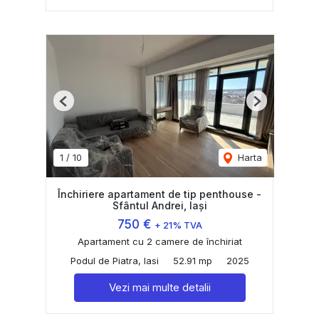
Previous
Next
1
/
10
Harta
Închiriere apartament de tip penthouse -
Sfântul Andrei, Iași
750 €
+ 21% TVA
Apartament cu 2 camere de închiriat
Podul de Piatra, Iasi
52.91 mp
2025
Vezi mai multe detalii