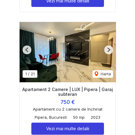
Vezi mai multe detalii
Previous
Next
1
/
21
Harta
Apartament 2 Camere | LUX | Pipera | Garaj
subteran
750 €
Apartament cu 2 camere de închiriat
Pipera, Bucuresti
50 mp
2023
Vezi mai multe detalii