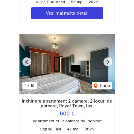
Viilor, Bucuresti
55 mp
2022
Vezi mai multe detalii
Previous
Next
1
/
10
Harta
Închiriere apartament 2 camere, 2 locuri de
parcare, Royal Town, Iași
600 €
Apartament cu 2 camere de închiriat
Copou, Iasi
47 mp
2025