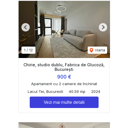
Previous
Next
1
/
12
Harta
Chirie, studio dublu, Fabrica de Glucoză,
București
900 €
Apartament cu 2 camere de închiriat
Lacul Tei, Bucuresti
40.59 mp
2024
Vezi mai multe detalii