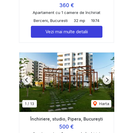
360 €
Apartament cu 1 camere de închiriat
Berceni, Bucuresti
32 mp
1974
Vezi mai multe detalii
Previous
Next
1
/
13
Harta
Închiriere, studio, Pipera, București
500 €