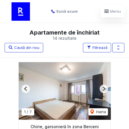
Sună acum
Meniu
Apartamente de închiriat
14 rezultate
Caută din nou
Filtrează
Previous
Next
1
/
7
Harta
Chirie, garsonieră în zona Berceni