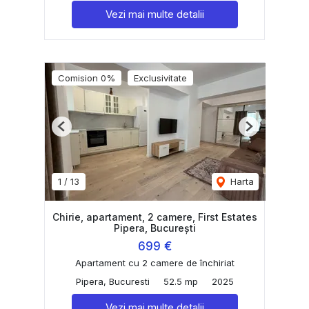
Vezi mai multe detalii
Comision 0%
Exclusivitate
Previous
Next
1
/
13
Harta
Chirie, apartament, 2 camere, First Estates
Pipera, București
699 €
Apartament cu 2 camere de închiriat
Pipera, Bucuresti
52.5 mp
2025
Vezi mai multe detalii