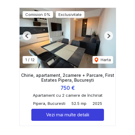
Comision 0%
Exclusivitate
Previous
Next
1
/
12
Harta
Chirie, apartament, 2camere + Parcare, First
Estates Pipera, București
750 €
Apartament cu 2 camere de închiriat
Pipera, Bucuresti
52.5 mp
2025
Vezi mai multe detalii