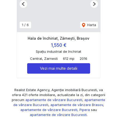
Previous
Next
1
/
6
Harta
Hala de închiriat, Zărnești, Brașov
1,550 €
Spațiu industrial de închiriat
Central, Zarnesti
612 mp
2016
Vezi mai multe detalii
Realist Estate Agency, Agenție imobiliară Bucuresti, va
ofera 421 oferte imobiliare, actualizate la zi, din categorii
precum
apartamente de vânzare Bucuresti
,
apartamente
de vânzare Bucuresti
,
apartamente de vânzare Brasov
,
apartamente de vânzare Bucuresti, Pipera
sau
apartamente de vânzare Bucuresti
.