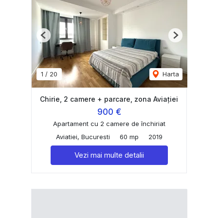
Previous
Next
1
/
20
Harta
Chirie, 2 camere + parcare, zona Aviației
900 €
Apartament cu 2 camere de închiriat
Aviatiei, Bucuresti
60 mp
2019
Vezi mai multe detalii