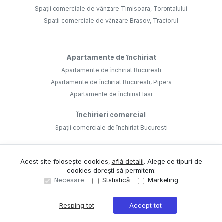
Spații comerciale de vânzare Timisoara, Torontalului
Spații comerciale de vânzare Brasov, Tractorul
Apartamente de închiriat
Apartamente de închiriat Bucuresti
Apartamente de închiriat Bucuresti, Pipera
Apartamente de închiriat Iasi
Închirieri comercial
Spații comerciale de închiriat Bucuresti
Acest site folosește cookies,
află detalii
.
Alege ce tipuri de
cookies dorești să permitem:
Necesare
Statistică
Marketing
©
2026
Realist Agenție Imobiliara Ro S.R.L.
Site creat în
Resping tot
Accept tot