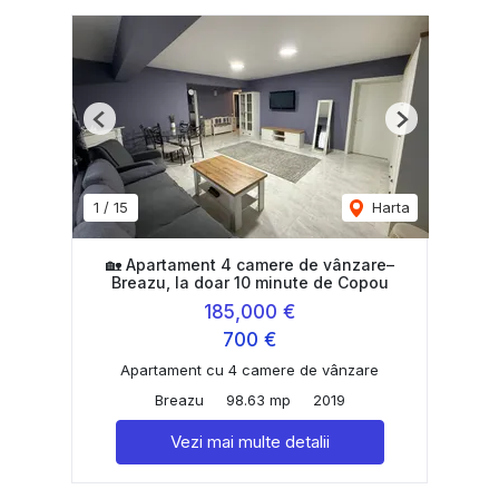
Previous
Next
1
/
15
Harta
🏡 Apartament 4 camere de vânzare–
Breazu, la doar 10 minute de Copou
185,000 €
700 €
Apartament cu 4 camere de vânzare
Breazu
98.63 mp
2019
Vezi mai multe detalii