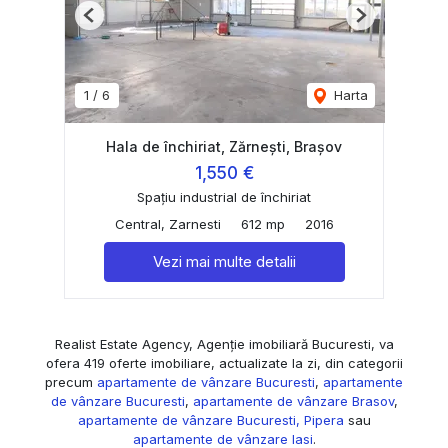
Previous
Next
1
/
6
Harta
Hala de închiriat, Zărnești, Brașov
1,550 €
Spațiu industrial de închiriat
Central, Zarnesti
612 mp
2016
Vezi mai multe detalii
Realist Estate Agency, Agenție imobiliară Bucuresti, va
ofera 419 oferte imobiliare, actualizate la zi, din categorii
precum
apartamente de vânzare Bucuresti
,
apartamente
de vânzare Bucuresti
,
apartamente de vânzare Brasov
,
apartamente de vânzare Bucuresti, Pipera
sau
apartamente de vânzare Iasi
.