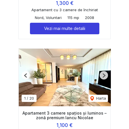
1,300 €
Apartament cu 3 camere de închiriat
Nord, Voluntari
115 mp
2008
Vezi mai multe detalii
Previous
Next
1
/
20
Harta
Apartament 3 camere spațios și luminos –
zonă premium Iancu Nicolae
1,100 €