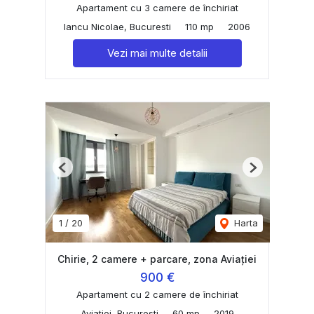
Apartament cu 3 camere de închiriat
Iancu Nicolae, Bucuresti
110 mp
2006
Vezi mai multe detalii
Previous
Next
1
/
20
Harta
Chirie, 2 camere + parcare, zona Aviației
900 €
Apartament cu 2 camere de închiriat
Aviatiei, Bucuresti
60 mp
2019