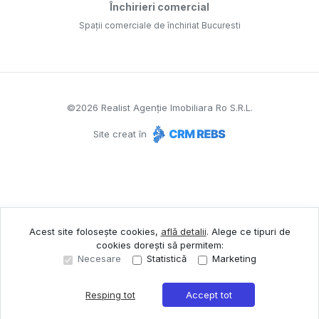
Închirieri comercial
Spații comerciale de închiriat Bucuresti
©
2026
Realist Agenție Imobiliara Ro S.R.L.
Site creat în
Acest site folosește cookies,
află detalii
.
Alege ce tipuri de
cookies dorești să permitem:
Necesare
Statistică
Marketing
Resping tot
Accept tot