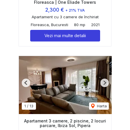
Floreasca | One Eliade Towers
2,300 €
+ 21% TVA
Apartament cu 3 camere de închiriat
Floreasca, Bucuresti
80 mp
2021
Vezi mai multe detalii
Previous
Next
1
/
13
Harta
Apartament 3 camere, 2 piscine, 2 locuri
parcare, Ibiza Sol, Pipera