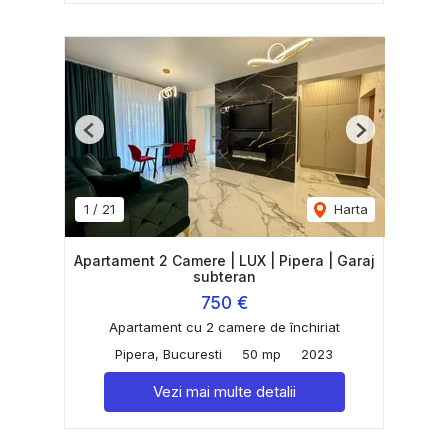
Previous
Next
1
/
21
Harta
Apartament 2 Camere | LUX | Pipera | Garaj
subteran
750 €
Apartament cu 2 camere de închiriat
Pipera, Bucuresti
50 mp
2023
Vezi mai multe detalii