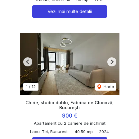
Vezi mai multe detalii
Previous
Next
1
/
12
Harta
Chirie, studio dublu, Fabrica de Glucoză,
București
900 €
Apartament cu 2 camere de închiriat
Lacul Tei, Bucuresti
40.59 mp
2024