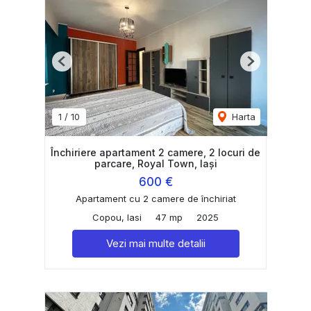
Previous
Next
1
/
10
Harta
Închiriere apartament 2 camere, 2 locuri de
parcare, Royal Town, Iași
600 €
Apartament cu 2 camere de închiriat
Copou, Iasi
47 mp
2025
Vezi mai multe detalii