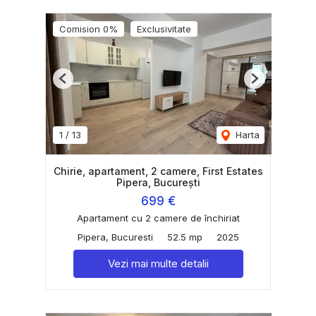
Comision 0%
Exclusivitate
Previous
Next
1
/
13
Harta
Chirie, apartament, 2 camere, First Estates
Pipera, București
699 €
Apartament cu 2 camere de închiriat
Pipera, Bucuresti
52.5 mp
2025
Vezi mai multe detalii