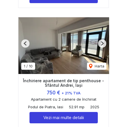
Previous
Next
1
/
10
Harta
Închiriere apartament de tip penthouse -
Sfântul Andrei, Iași
750 €
+ 21% TVA
Apartament cu 2 camere de închiriat
Podul de Piatra, Iasi
52.91 mp
2025
Vezi mai multe detalii