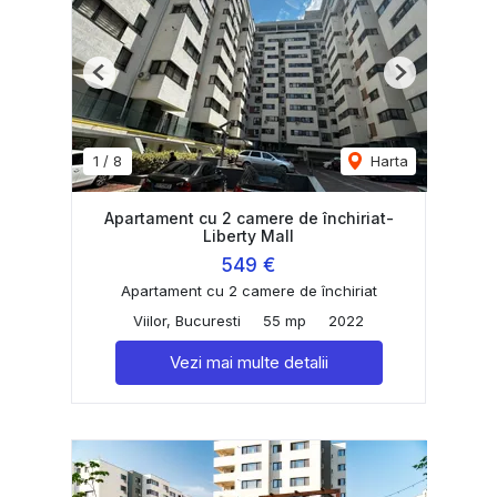
Previous
Next
1
/
8
Harta
Apartament cu 2 camere de închiriat-
Liberty Mall
549 €
Apartament cu 2 camere de închiriat
Viilor, Bucuresti
55 mp
2022
Vezi mai multe detalii