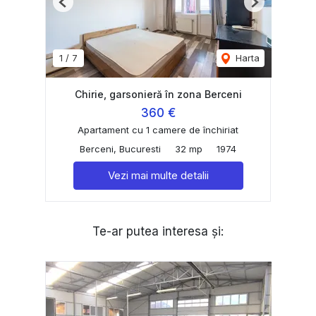
Previous
Next
1
/
7
Harta
Chirie, garsonieră în zona Berceni
360 €
Apartament cu 1 camere de închiriat
Berceni, Bucuresti
32 mp
1974
Vezi mai multe detalii
Te-ar putea interesa și: