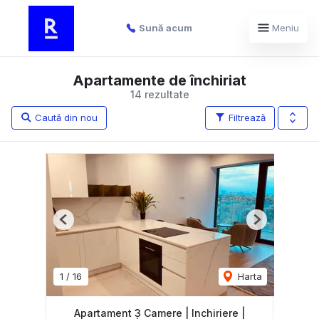
Sună acum
Meniu
Apartamente de închiriat
14 rezultate
Caută din nou
Filtrează
Previous
Next
1
/
16
Harta
Apartament 3 Camere | Inchiriere |