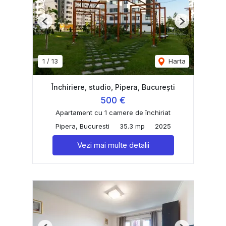
Previous
Next
1
/
13
Harta
Închiriere, studio, Pipera, București
500 €
Apartament cu 1 camere de închiriat
Pipera, Bucuresti
35.3 mp
2025
Vezi mai multe detalii