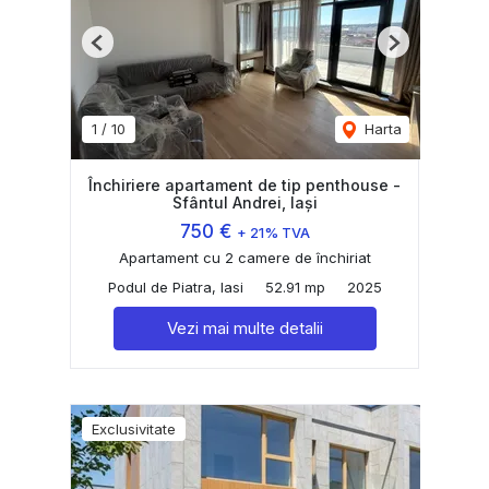
Previous
Next
1
/
10
Harta
Închiriere apartament de tip penthouse -
Sfântul Andrei, Iași
750 €
+ 21% TVA
Apartament cu 2 camere de închiriat
Podul de Piatra, Iasi
52.91 mp
2025
Vezi mai multe detalii
Exclusivitate