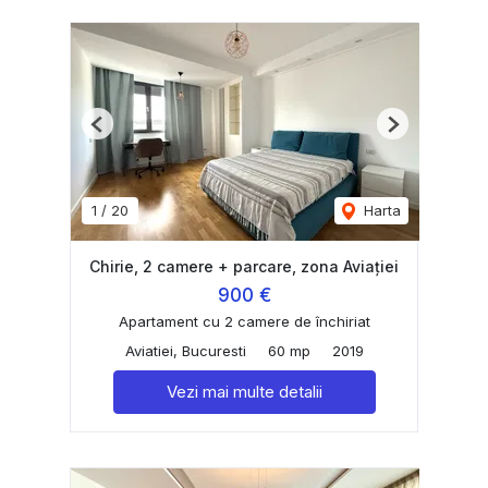
Previous
Next
1
/
20
Harta
Chirie, 2 camere + parcare, zona Aviației
900 €
Apartament cu 2 camere de închiriat
Aviatiei, Bucuresti
60 mp
2019
Vezi mai multe detalii