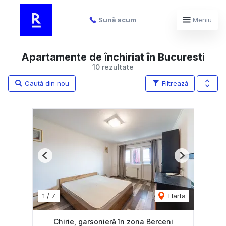
Sună acum
Meniu
Apartamente de închiriat în Bucuresti
10 rezultate
Caută din nou
Filtrează
Previous
Next
1
/
7
Harta
Chirie, garsonieră în zona Berceni