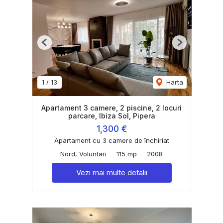
Previous
Next
1
/
13
Harta
Apartament 3 camere, 2 piscine, 2 locuri
parcare, Ibiza Sol, Pipera
1,300 €
Apartament cu 3 camere de închiriat
Nord, Voluntari
115 mp
2008
Vezi mai multe detalii