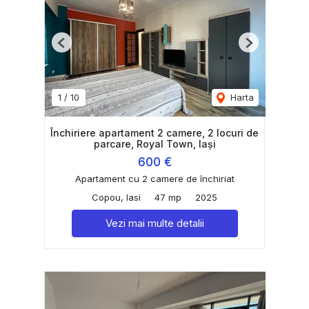
Previous
Next
1
/
10
Harta
Închiriere apartament 2 camere, 2 locuri de
parcare, Royal Town, Iași
600 €
Apartament cu 2 camere de închiriat
Copou, Iasi
47 mp
2025
Vezi mai multe detalii