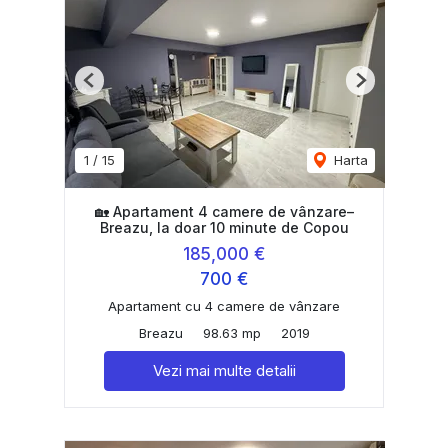
Previous
Next
1
/
15
Harta
🏡 Apartament 4 camere de vânzare–
Breazu, la doar 10 minute de Copou
185,000 €
700 €
Apartament cu 4 camere de vânzare
Breazu
98.63 mp
2019
Vezi mai multe detalii