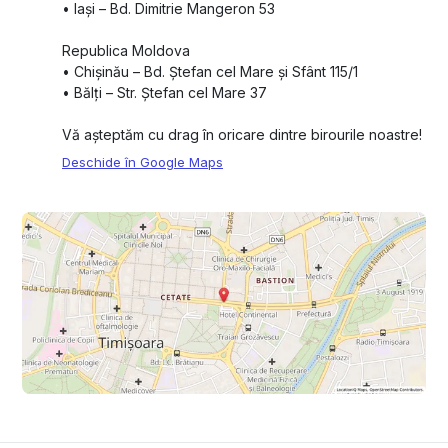
•⁠ ⁠Iași – Bd. Dimitrie Mangeron 53
Republica Moldova
•⁠ ⁠Chișinău – Bd. Ștefan cel Mare și Sfânt 115/1
•⁠ ⁠Bălți – Str. Ștefan cel Mare 37
Vă așteptăm cu drag în oricare dintre birourile noastre!
Deschide în Google Maps