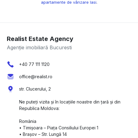
apartamente de vânzare Iasi
.
Realist Estate Agency
Agenție imobiliară Bucuresti
+40 77 111 1120
office@realist.ro
str. Clucerului, 2
Ne puteți vizita și în locațiile noastre din țară și din
Republica Moldova:
România
•⁠ ⁠Timișoara – Piața Consiliului Europei 1
•⁠ ⁠Brașov – Str. Lungă 14