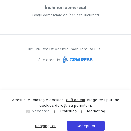
Închirieri comercial
Spații comerciale de închiriat Bucuresti
©
2026
Realist Agenție Imobiliara Ro S.R.L.
Site creat în
Acest site folosește cookies,
află detalii
.
Alege ce tipuri de
cookies dorești să permitem:
Necesare
Statistică
Marketing
Resping tot
Accept tot