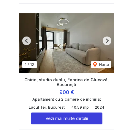
Previous
Next
1
/
12
Harta
Chirie, studio dublu, Fabrica de Glucoză,
București
900 €
Apartament cu 2 camere de închiriat
Lacul Tei, Bucuresti
40.59 mp
2024
Vezi mai multe detalii