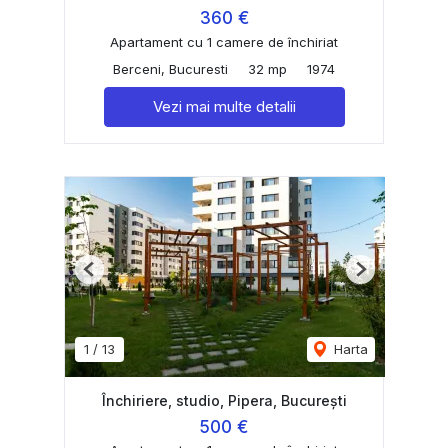
360 €
Apartament cu 1 camere de închiriat
Berceni, Bucuresti
32 mp
1974
Vezi mai multe detalii
Previous
Next
1
/
13
Harta
Închiriere, studio, Pipera, București
500 €