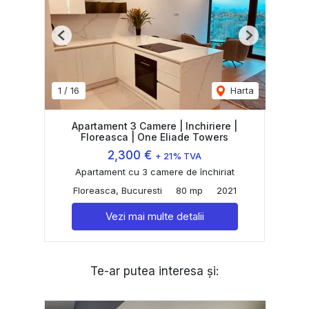
Previous
Next
1
/
16
Harta
Apartament 3 Camere | Inchiriere |
Floreasca | One Eliade Towers
2,300 €
+ 21% TVA
Apartament cu 3 camere de închiriat
Floreasca, Bucuresti
80 mp
2021
Vezi mai multe detalii
Te-ar putea interesa și: