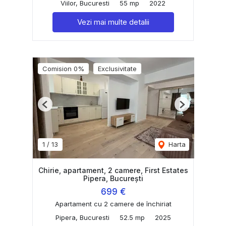
Viilor, Bucuresti
55 mp
2022
Vezi mai multe detalii
Comision 0%
Exclusivitate
Previous
Next
1
/
13
Harta
Chirie, apartament, 2 camere, First Estates
Pipera, București
699 €
Apartament cu 2 camere de închiriat
Pipera, Bucuresti
52.5 mp
2025