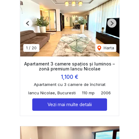
Previous
Next
1
/
20
Harta
Apartament 3 camere spațios și luminos –
zonă premium Iancu Nicolae
1,100 €
Apartament cu 3 camere de închiriat
Iancu Nicolae, Bucuresti
110 mp
2006
Vezi mai multe detalii