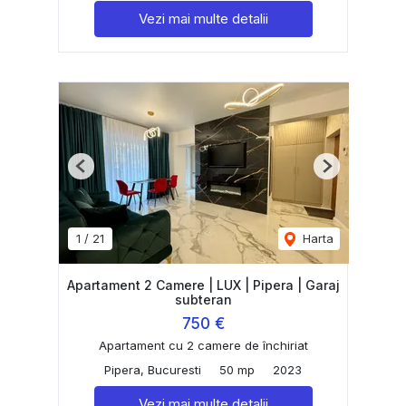
Vezi mai multe detalii
Previous
Next
1
/
21
Harta
Apartament 2 Camere | LUX | Pipera | Garaj
subteran
750 €
Apartament cu 2 camere de închiriat
Pipera, Bucuresti
50 mp
2023
Vezi mai multe detalii