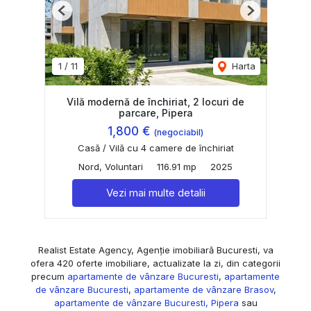
Previous
Next
1
/
11
Harta
Vilă modernă de închiriat, 2 locuri de
parcare, Pipera
1,800 €
(negociabil)
Casă / Vilă cu 4 camere de închiriat
Nord, Voluntari
116.91 mp
2025
Vezi mai multe detalii
Realist Estate Agency, Agenție imobiliară Bucuresti, va
ofera 420 oferte imobiliare, actualizate la zi, din categorii
precum
apartamente de vânzare Bucuresti
,
apartamente
de vânzare Bucuresti
,
apartamente de vânzare Brasov
,
apartamente de vânzare Bucuresti, Pipera
sau