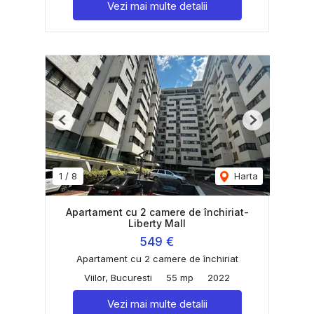
Vezi mai multe detalii
Previous
Next
1
/
8
Harta
Apartament cu 2 camere de închiriat-
Liberty Mall
549 €
Apartament cu 2 camere de închiriat
Viilor, Bucuresti
55 mp
2022
Vezi mai multe detalii