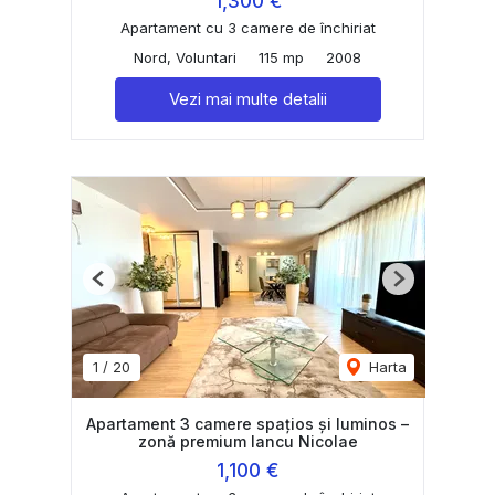
1,300 €
Apartament cu 3 camere de închiriat
Nord, Voluntari
115 mp
2008
Vezi mai multe detalii
Previous
Next
1
/
20
Harta
Apartament 3 camere spațios și luminos –
zonă premium Iancu Nicolae
1,100 €