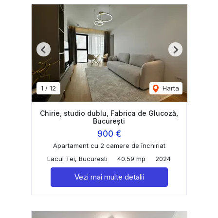
Previous
Next
1
/
12
Harta
Chirie, studio dublu, Fabrica de Glucoză,
București
900 €
Apartament cu 2 camere de închiriat
Lacul Tei, Bucuresti
40.59 mp
2024
Vezi mai multe detalii