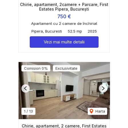
Chirie, apartament, 2camere + Parcare, First
Estates Pipera, București
750 €
Apartament cu 2 camere de închiriat
Pipera, Bucuresti
52.5 mp
2025
Vezi mai multe detalii
Comision 0%
Exclusivitate
Previous
Next
1
/
13
Harta
Chirie, apartament, 2 camere, First Estates