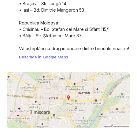
•⁠ ⁠Brașov – Str. Lungă 14
•⁠ ⁠Iași – Bd. Dimitrie Mangeron 53
Republica Moldova
•⁠ ⁠Chișinău – Bd. Ștefan cel Mare și Sfânt 115/1
•⁠ ⁠Bălți – Str. Ștefan cel Mare 37
Vă așteptăm cu drag în oricare dintre birourile noastre!
Deschide în Google Maps