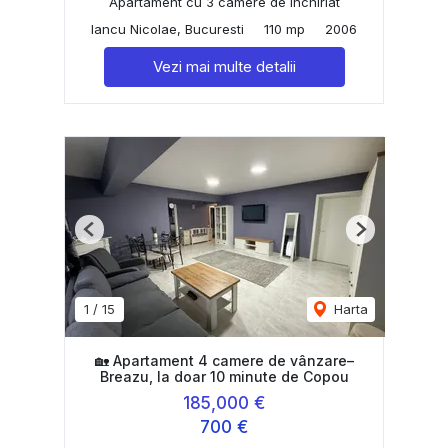
Apartament cu 3 camere de închiriat
Iancu Nicolae, Bucuresti
110 mp
2006
Vezi mai multe detalii
Previous
Next
1
/
15
Harta
🏡 Apartament 4 camere de vânzare–
Breazu, la doar 10 minute de Copou
185,000 €
700 €