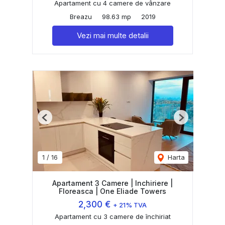
Apartament cu 4 camere de vânzare
Breazu
98.63 mp
2019
Vezi mai multe detalii
Previous
Next
1
/
16
Harta
Apartament 3 Camere | Inchiriere |
Floreasca | One Eliade Towers
2,300 €
+ 21% TVA
Apartament cu 3 camere de închiriat