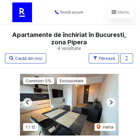
Sună acum
Meniu
Apartamente de închiriat în Bucuresti,
zona Pipera
4 rezultate
Caută din nou
Filtrează
Comision 0%
Exclusivitate
Previous
Next
1
/
12
Harta