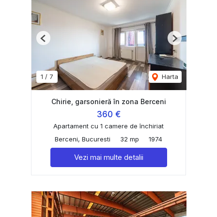
Previous
Next
1
/
7
Harta
Chirie, garsonieră în zona Berceni
360 €
Apartament cu 1 camere de închiriat
Berceni, Bucuresti
32 mp
1974
Vezi mai multe detalii