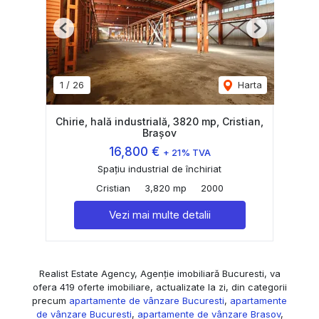
Previous
Next
1
/
26
Harta
Chirie, hală industrială, 3820 mp, Cristian,
Brașov
16,800 €
+ 21% TVA
Spațiu industrial de închiriat
Cristian
3,820 mp
2000
Vezi mai multe detalii
Realist Estate Agency, Agenție imobiliară Bucuresti, va
ofera 419 oferte imobiliare, actualizate la zi, din categorii
precum
apartamente de vânzare Bucuresti
,
apartamente
de vânzare Bucuresti
,
apartamente de vânzare Brasov
,