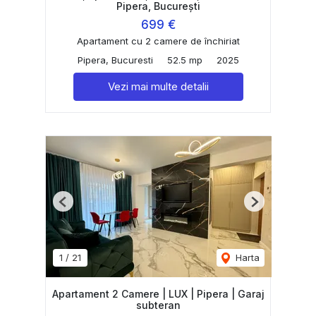
Pipera, București
699 €
Apartament cu 2 camere de închiriat
Pipera, Bucuresti
52.5 mp
2025
Vezi mai multe detalii
Previous
Next
1
/
21
Harta
Apartament 2 Camere | LUX | Pipera | Garaj
subteran