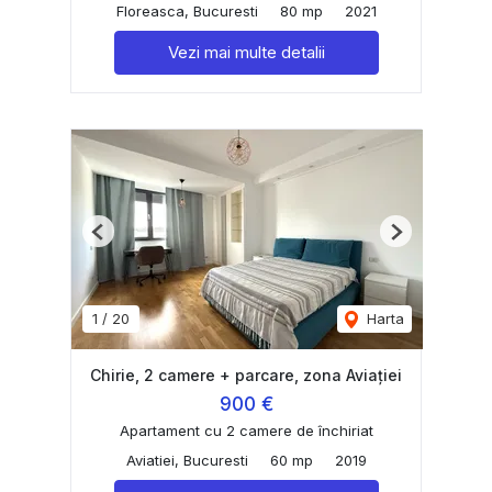
Floreasca, Bucuresti
80 mp
2021
Vezi mai multe detalii
Previous
Next
1
/
20
Harta
Chirie, 2 camere + parcare, zona Aviației
900 €
Apartament cu 2 camere de închiriat
Aviatiei, Bucuresti
60 mp
2019