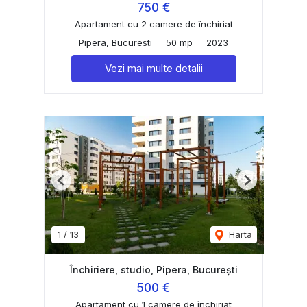
750 €
Apartament cu 2 camere de închiriat
Pipera, Bucuresti
50 mp
2023
Vezi mai multe detalii
Previous
Next
1
/
13
Harta
Închiriere, studio, Pipera, București
500 €
Apartament cu 1 camere de închiriat