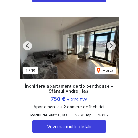
Previous
Next
1
/
10
Harta
Închiriere apartament de tip penthouse -
Sfântul Andrei, Iași
750 €
+ 21% TVA
Apartament cu 2 camere de închiriat
Podul de Piatra, Iasi
52.91 mp
2025
Vezi mai multe detalii