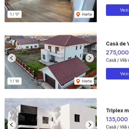
Vezi
1
/
17
Harta
Casă de V
275,000
Casă / Vilă
Previous
Next
Vezi
1
/
10
Harta
Triplex m
135,000
Casă / Vilă
Previous
Next