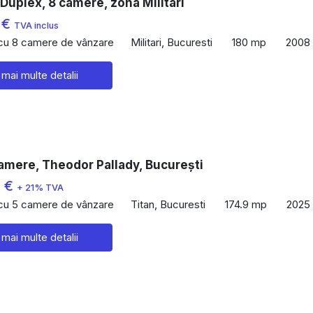
Duplex, 8 camere, zona Militari
 €
TVA inclus
 cu 8 camere de vânzare
Militari, Bucuresti
180 mp
2008
 mai multe detalii
amere, Theodor Pallady, București
0 €
+ 21% TVA
 cu 5 camere de vânzare
Titan, Bucuresti
174.9 mp
2025
 mai multe detalii