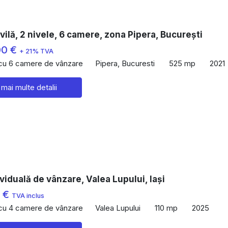
vilă, 2 nivele, 6 camere, zona Pipera, București
00 €
+ 21% TVA
 cu 6 camere de vânzare
Pipera, Bucuresti
525 mp
2021
 mai multe detalii
viduală de vânzare, Valea Lupului, Iași
0 €
TVA inclus
 cu 4 camere de vânzare
Valea Lupului
110 mp
2025