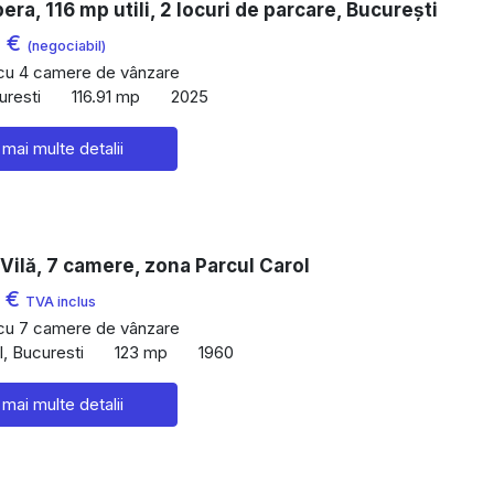
pera, 116 mp utili, 2 locuri de parcare, București
0 €
(negociabil)
 cu 4 camere de vânzare
uresti
116.91 mp
2025
 mai multe detalii
Vilă, 7 camere, zona Parcul Carol
0 €
TVA inclus
 cu 7 camere de vânzare
l, Bucuresti
123 mp
1960
 mai multe detalii