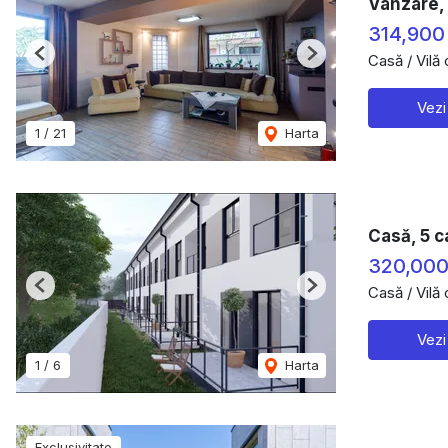
Vânzare, 
314,900
Casă / Vilă
Previous
Next
Vezi
1
/
21
Harta
Casă, 5 c
320,00
Casă / Vilă
Previous
Next
Vezi
1
/
6
Harta
Exclusivitate