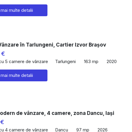
 mai multe detalii
ânzare în Tarlungeni, Cartier Izvor Brașov
 €
 cu 5 camere de vânzare
Tarlungeni
163 mp
2020
 mai multe detalii
odern de vânzare, 4 camere, zona Dancu, Iași
 €
 cu 4 camere de vânzare
Dancu
97 mp
2026