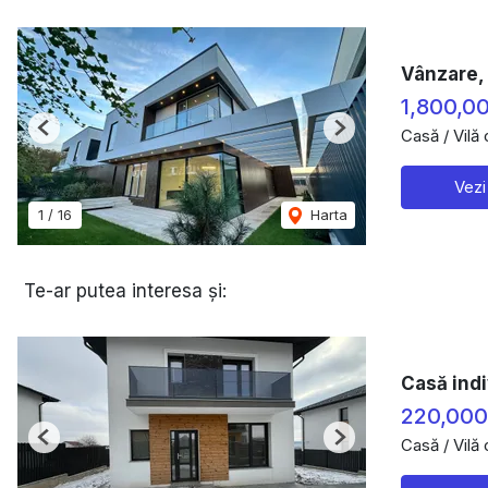
Vânzare, 
1,800,0
Casă / Vilă
Previous
Next
Vezi
1
/
16
Harta
Te-ar putea interesa și:
Casă indi
220,00
Casă / Vilă
Previous
Next