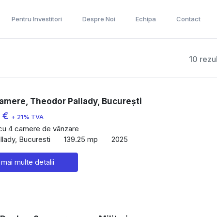
Pentru Investitori
Despre Noi
Echipa
Contact
10 rezu
amere, Theodor Pallady, București
0 €
+ 21% TVA
 cu 4 camere de vânzare
lady, Bucuresti
139.25 mp
2025
 mai multe detalii