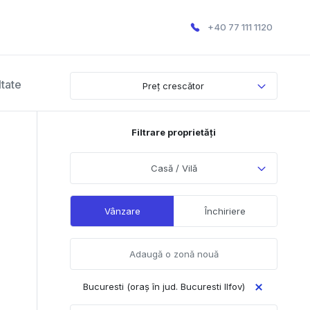
+40 77 111 1120
ltate
Preț crescător
Filtrare proprietăți
Casă / Vilă
Vânzare
Închiriere
Bucuresti (oraș în jud. Bucuresti Ilfov)