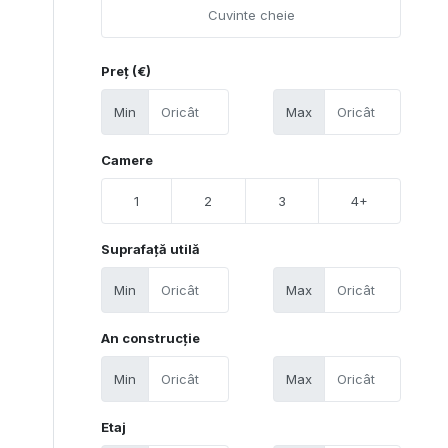
Preț (€)
Min
Max
Camere
1
2
3
4+
Suprafață utilă
Min
Max
An construcție
Min
Max
Etaj