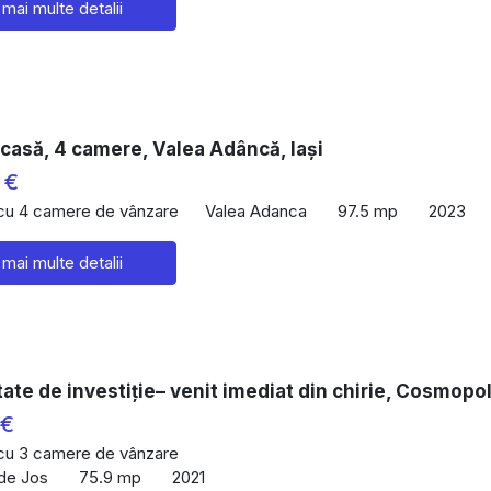
 mai multe detalii
casă, 4 camere, Valea Adâncă, Iași
 €
 cu 4 camere de vânzare
Valea Adanca
97.5 mp
2023
 mai multe detalii
ate de investiție– venit imediat din chirie, Cosmopol
 €
 cu 3 camere de vânzare
 de Jos
75.9 mp
2021