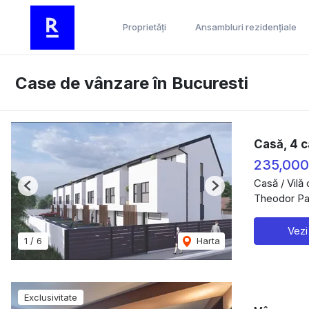
Proprietăți
Ansambluri rezidențiale
Case de vânzare în Bucuresti
Casă, 4 c
235,00
Casă / Vilă
Previous
Next
Theodor Pal
Vezi
1
/
6
Harta
Exclusivitate