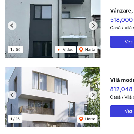
Vânzare, 
518,000
Casă / Vilă
Previous
Next
Vezi
1
/
56
Video
Harta
Vilă mode
812,048
Casă / Vilă
Previous
Next
Vezi
1
/
16
Harta