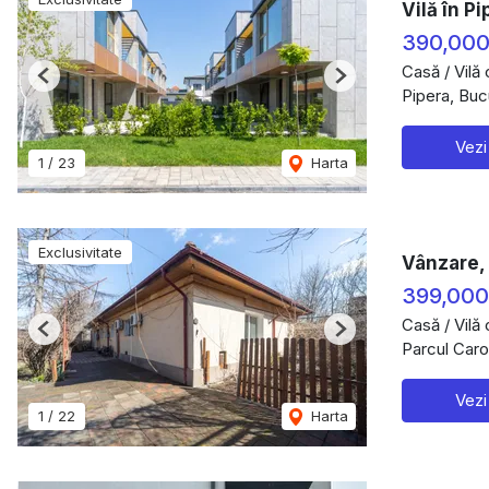
Vilă în Pi
390,00
Casă / Vilă
Previous
Next
Pipera, Buc
Vezi
1
/
23
Harta
Exclusivitate
Vânzare, 
399,00
Casă / Vilă
Previous
Next
Parcul Caro
Vezi
1
/
22
Harta