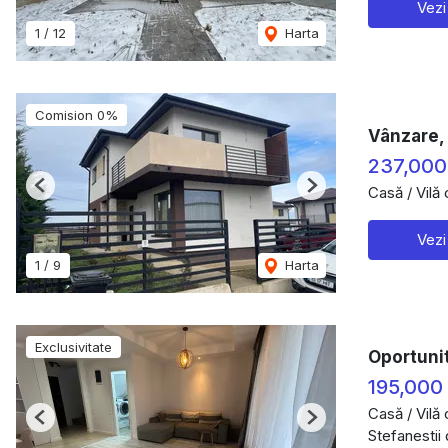
Vezi
1
/
12
Harta
Comision 0%
Vânzare, 
237,000
Casă / Vilă
Previous
Next
Vezi
1
/
9
Harta
Exclusivitate
Oportunit
195,000
Casă / Vilă
Previous
Next
Stefanestii