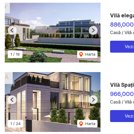
Vilă eleg
886,000
Casă / Vilă
Previous
Next
Vezi
1
/
19
Harta
Vilă Spaț
966,000
Casă / Vilă
Previous
Next
Vezi
1
/
24
Harta