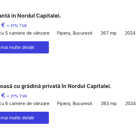
antă in Nordul Capitalei.
 €
+ 21% TVA
 cu 5 camere de vânzare
Pipera, Bucuresti
267 mp
2024
 mai multe detalii
ioasă cu grădină privată în Nordul Capitalei.
 €
+ 21% TVA
 cu 6 camere de vânzare
Pipera, Bucuresti
383 mp
2024
 mai multe detalii