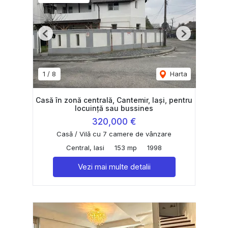
Previous
Next
1
/
8
Harta
Casă în zonă centrală, Cantemir, Iași, pentru
locuință sau bussines
320,000 €
Casă / Vilă cu 7 camere de vânzare
Central, Iasi
153 mp
1998
Vezi mai multe detalii