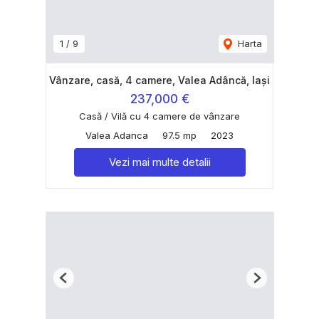
1
/
9
Harta
Vânzare, casă, 4 camere, Valea Adâncă, Iași
237,000 €
Casă / Vilă cu 4 camere de vânzare
Valea Adanca
97.5 mp
2023
Vezi mai multe detalii
Previous
Next