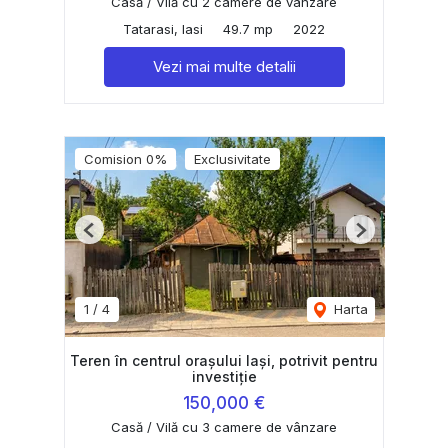
Casă / Vilă cu 2 camere de vânzare
Tatarasi, Iasi
49.7 mp
2022
Vezi mai multe detalii
Comision 0%
Exclusivitate
Previous
Next
1
/
4
Harta
Teren în centrul orașului Iași, potrivit pentru
investiție
150,000 €
Casă / Vilă cu 3 camere de vânzare