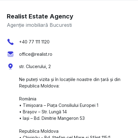
Realist Estate Agency
Agenție imobiliară Bucuresti
+40 77 111 1120
office@realist.ro
str. Clucerului, 2
Ne puteți vizita și în locațiile noastre din țară și din
Republica Moldova:
România
•⁠ ⁠Timișoara – Piața Consiliului Europei 1
•⁠ ⁠Brașov – Str. Lungă 14
•⁠ ⁠Iași – Bd. Dimitrie Mangeron 53
Republica Moldova
•⁠ ⁠Chișinău – Bd. Ștefan cel Mare și Sfânt 115/1