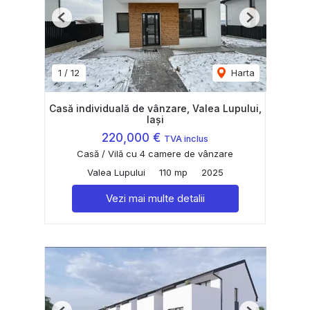
Previous
Next
1
/
12
Harta
Casă individuală de vânzare, Valea Lupului,
Iași
220,000 €
TVA inclus
Casă / Vilă cu 4 camere de vânzare
Valea Lupului
110 mp
2025
Vezi mai multe detalii