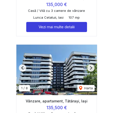
135,000 €
Casă / Vilă cu 3 camere de vânzare
Lunca Cetatuii, Iasi
107 mp
Vezi mai multe detalii
Previous
Next
1
/
8
Harta
Vânzare, apartament, Tătărași, Iași
135,500 €