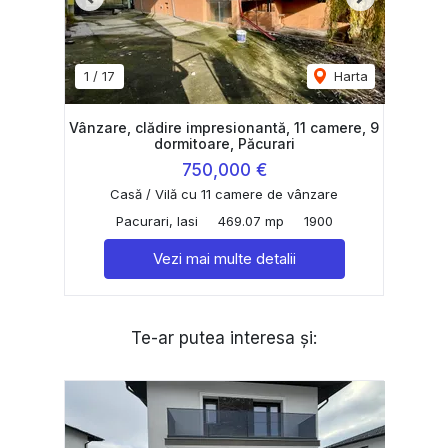
Previous
Next
1
/
17
Harta
Vânzare, clădire impresionantă, 11 camere, 9
dormitoare, Păcurari
750,000 €
Casă / Vilă cu 11 camere de vânzare
Pacurari, Iasi
469.07 mp
1900
Vezi mai multe detalii
Te-ar putea interesa și: