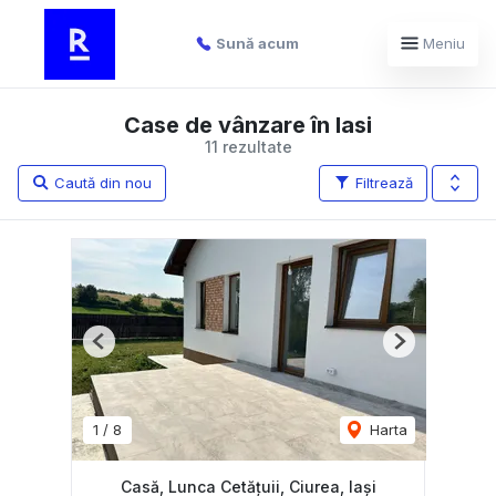
Sună acum
Meniu
Case de vânzare în Iasi
11 rezultate
Caută din nou
Filtrează
Previous
Next
1
/
8
Harta
Casă, Lunca Cetățuii, Ciurea, Iași