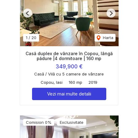
Previous
Next
1
/
20
Harta
Casă duplex de vânzare în Copou, lângă
pădure |4 dormitoare | 160 mp
349,900 €
Casă / Vilă cu 5 camere de vânzare
Copou, Iasi
160 mp
2019
Vezi mai multe detalii
Comision 0%
Exclusivitate