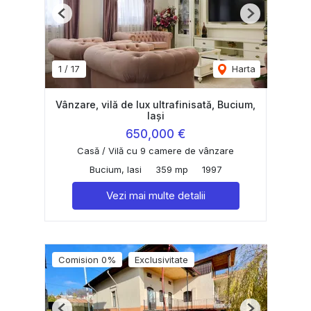
Previous
Next
1
/
17
Harta
Vânzare, vilă de lux ultrafinisată, Bucium,
Iași
650,000 €
Casă / Vilă cu 9 camere de vânzare
Bucium, Iasi
359 mp
1997
Vezi mai multe detalii
Comision 0%
Exclusivitate