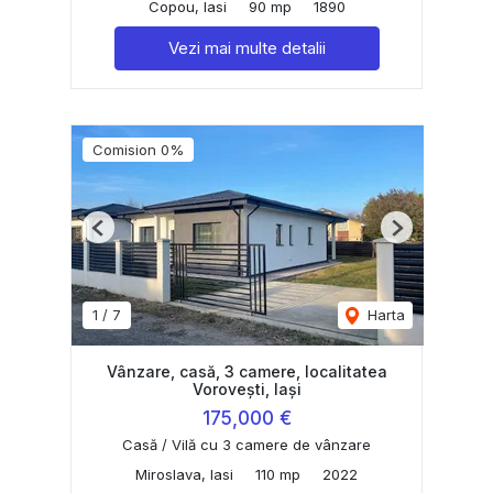
Copou, Iasi
90 mp
1890
Vezi mai multe detalii
Comision 0%
Previous
Next
1
/
7
Harta
Vânzare, casă, 3 camere, localitatea
Vorovești, Iași
175,000 €
Casă / Vilă cu 3 camere de vânzare
Miroslava, Iasi
110 mp
2022