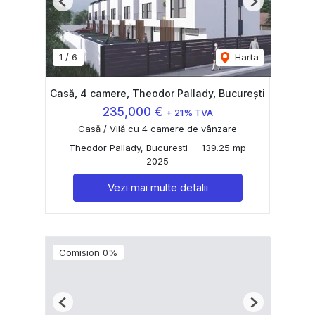
Previous
Next
1
/
6
Harta
Casă, 4 camere, Theodor Pallady, București
235,000 €
+ 21% TVA
Casă / Vilă cu 4 camere de vânzare
Theodor Pallady, Bucuresti
139.25 mp
2025
Vezi mai multe detalii
Comision 0%
Previous
Next