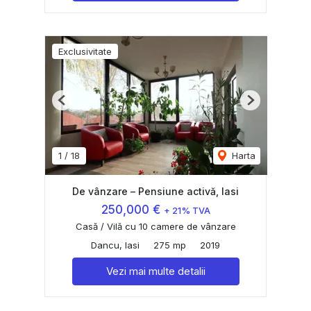
Exclusivitate
Previous
Next
1
/
18
Harta
De vânzare – Pensiune activă, Iasi
250,000 €
+ 21% TVA
Casă / Vilă cu 10 camere de vânzare
Dancu, Iasi
275 mp
2019
Vezi mai multe detalii