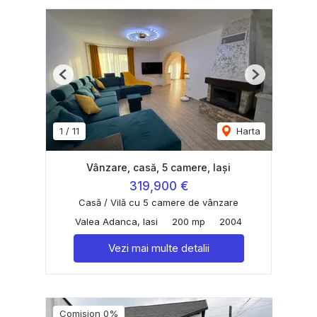
Previous
Next
1
/
11
Harta
Vânzare, casă, 5 camere, Iași
319,900 €
Casă / Vilă cu 5 camere de vânzare
Valea Adanca, Iasi
200 mp
2004
Vezi mai multe detalii
Comision 0%