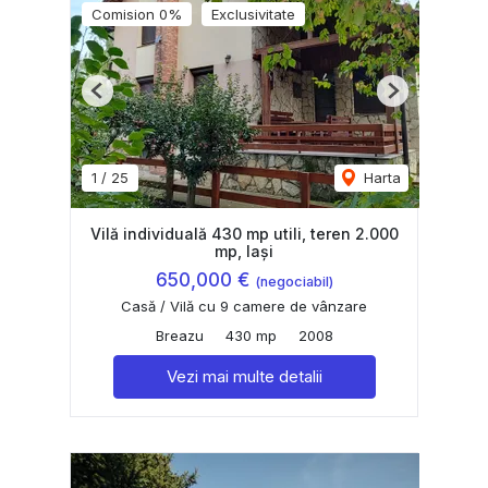
Comision 0%
Exclusivitate
Previous
Next
1
/
25
Harta
Vilă individuală 430 mp utili, teren 2.000
mp, Iași
650,000 €
(negociabil)
Casă / Vilă cu 9 camere de vânzare
Breazu
430 mp
2008
Vezi mai multe detalii