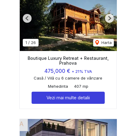
Previous
Next
1
/
26
Harta
Boutique Luxury Retreat + Restaurant,
Prahova
475,000 €
+ 21% TVA
Casă / Vilă cu 6 camere de vânzare
Mehedinta
407 mp
Vezi mai multe detalii