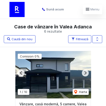
Sună acum
Meniu
Case de vânzare în Valea Adanca
6 rezultate
Caută din nou
Filtrează
Comision 0%
Previous
Next
1
/
10
Harta
Vânzare, casă modernă, 5 camere, Valea