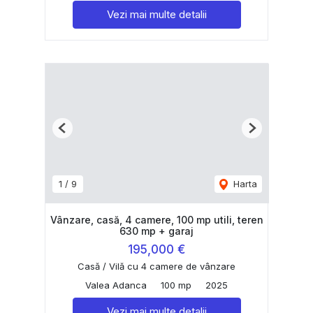
Vezi mai multe detalii
Previous
Next
1
/
9
Harta
Vânzare, casă, 4 camere, 100 mp utili, teren
630 mp + garaj
195,000 €
Casă / Vilă cu 4 camere de vânzare
Valea Adanca
100 mp
2025
Vezi mai multe detalii