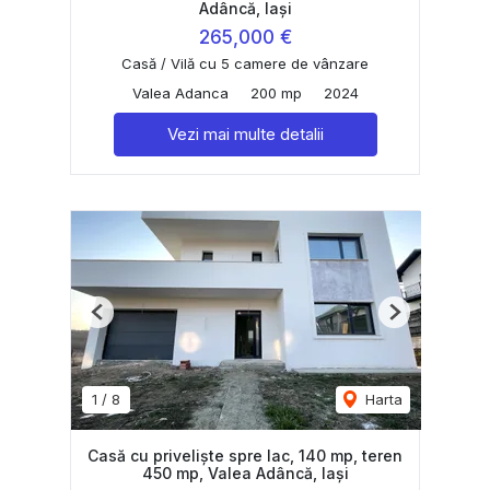
Adâncă, Iași
265,000 €
Casă / Vilă cu 5 camere de vânzare
Valea Adanca
200 mp
2024
Vezi mai multe detalii
Previous
Next
1
/
8
Harta
Casă cu priveliște spre lac, 140 mp, teren
450 mp, Valea Adâncă, Iași