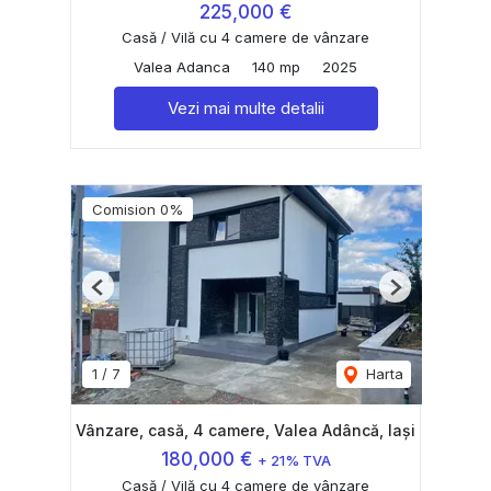
225,000 €
Casă / Vilă cu 4 camere de vânzare
Valea Adanca
140 mp
2025
Vezi mai multe detalii
Comision 0%
Previous
Next
1
/
7
Harta
Vânzare, casă, 4 camere, Valea Adâncă, Iași
180,000 €
+ 21% TVA
Casă / Vilă cu 4 camere de vânzare