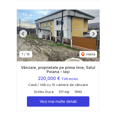
Previous
Next
1
/
15
Harta
Vânzare, proprietate pe prima linie, Satul
Poiana – Iași
220,000 €
TVA inclus
Casă / Vilă cu 10 camere de vânzare
Schitu Duca
511 mp
1990
Vezi mai multe detalii