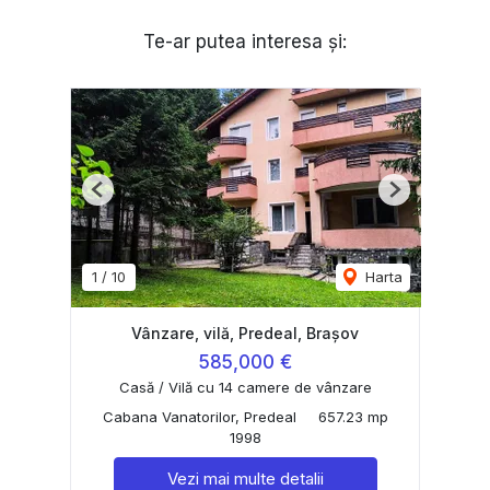
Te-ar putea interesa și:
Previous
Next
1
/
10
Harta
Vânzare, vilă, Predeal, Brașov
585,000 €
Casă / Vilă cu 14 camere de vânzare
Cabana Vanatorilor, Predeal
657.23 mp
1998
Vezi mai multe detalii