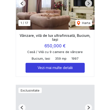
Previous
Next
1
/
17
Harta
Vânzare, vilă de lux ultrafinisată, Bucium,
Iași
650,000 €
Casă / Vilă cu 9 camere de vânzare
Bucium, Iasi
359 mp
1997
Vezi mai multe detalii
Exclusivitate
Previous
Next