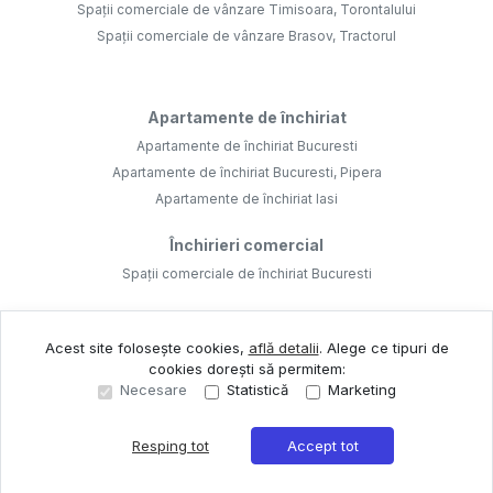
Spații comerciale de vânzare Timisoara, Torontalului
Spații comerciale de vânzare Brasov, Tractorul
Apartamente de închiriat
Apartamente de închiriat Bucuresti
Apartamente de închiriat Bucuresti, Pipera
Apartamente de închiriat Iasi
Închirieri comercial
Spații comerciale de închiriat Bucuresti
Acest site folosește cookies,
află detalii
.
Alege ce tipuri de
cookies dorești să permitem:
Necesare
Statistică
Marketing
©
2026
Realist Agenție Imobiliara Ro S.R.L.
Site creat în
Resping tot
Accept tot