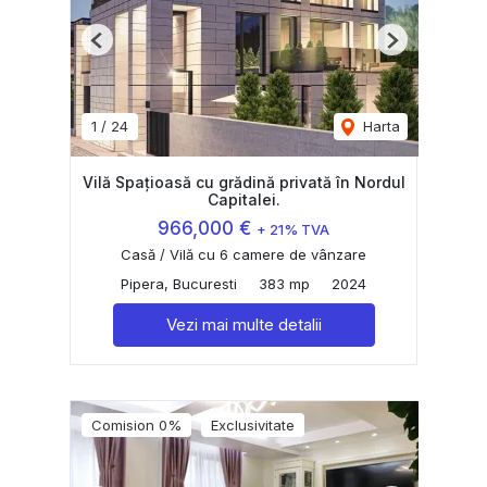
Previous
Next
1
/
24
Harta
Vilă Spațioasă cu grădină privată în Nordul
Capitalei.
966,000 €
+ 21% TVA
Casă / Vilă cu 6 camere de vânzare
Pipera, Bucuresti
383 mp
2024
Vezi mai multe detalii
Comision 0%
Exclusivitate