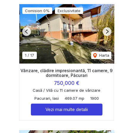
Comision 0%
Exclusivitate
Previous
Next
1
/
17
Harta
Vânzare, clădire impresionantă, 11 camere, 9
dormitoare, Păcurari
750,000 €
Casă / Vilă cu 11 camere de vânzare
Pacurari, Iasi
469.07 mp
1900
Vezi mai multe detalii