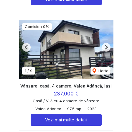
Comision 0%
Previous
Next
1
/
9
Harta
Vânzare, casă, 4 camere, Valea Adâncă, Iași
237,000 €
Casă / Vilă cu 4 camere de vânzare
Valea Adanca
97.5 mp
2023
Vezi mai multe detalii