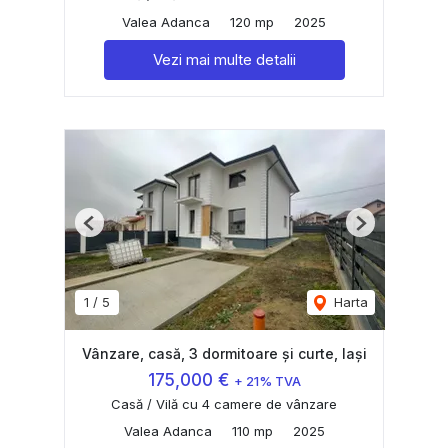
Valea Adanca
120 mp
2025
Vezi mai multe detalii
Previous
Next
1
/
5
Harta
Vânzare, casă, 3 dormitoare și curte, Iași
175,000 €
+ 21% TVA
Casă / Vilă cu 4 camere de vânzare
Valea Adanca
110 mp
2025