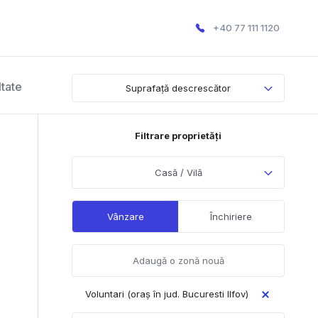
+40 77 111 1120
ltate
Suprafață descrescător
Filtrare proprietăți
Casă / Vilă
Vânzare
Închiriere
Voluntari (oraș în jud. Bucuresti Ilfov)