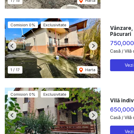
1
/
15
Harta
Comision 0%
Exclusivitate
Vânzare, 
Păcurari
750,000
Previous
Next
Casă / Vilă
Vezi
1
/
17
Harta
Comision 0%
Exclusivitate
Vilă indi
650,00
Casă / Vilă
Previous
Next
Vezi