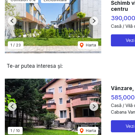
Schimb vi
centru
390,00
Previous
Next
Casă / Vilă
Vezi
1
/
23
Harta
Te-ar putea interesa și:
Vânzare, 
585,000
Casă / Vilă
Previous
Next
Cabana Vana
Vezi
1
/
10
Harta