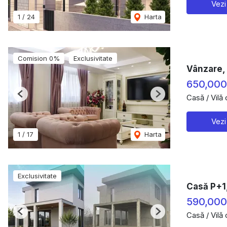
Vezi
1
/
24
Harta
Comision 0%
Exclusivitate
Vânzare, 
650,000
Casă / Vilă
Previous
Next
Vezi
1
/
17
Harta
Exclusivitate
Casă P+1,
590,000
Casă / Vilă
Previous
Next