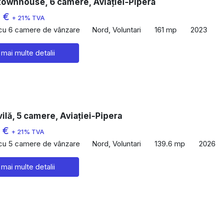
townhouse, 6 camere, Aviației-Pipera
0 €
+ 21% TVA
 cu 6 camere de vânzare
Nord, Voluntari
161 mp
2023
 mai multe detalii
ilă, 5 camere, Aviației-Pipera
6 €
+ 21% TVA
 cu 5 camere de vânzare
Nord, Voluntari
139.6 mp
2026
 mai multe detalii