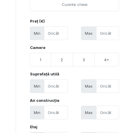
Preț (€)
Min
Max
Camere
1
2
3
4+
Suprafață utilă
Min
Max
An construcție
Min
Max
Etaj