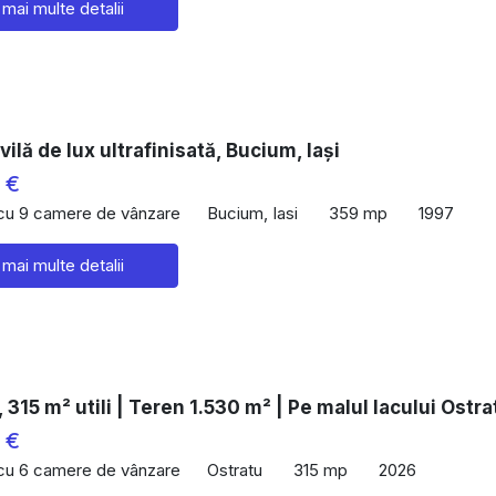
 mai multe detalii
vilă de lux ultrafinisată, Bucium, Iași
 €
 cu 9 camere de vânzare
Bucium, Iasi
359 mp
1997
 mai multe detalii
 315 m² utili | Teren 1.530 m² | Pe malul lacului Ostra
 €
 cu 6 camere de vânzare
Ostratu
315 mp
2026