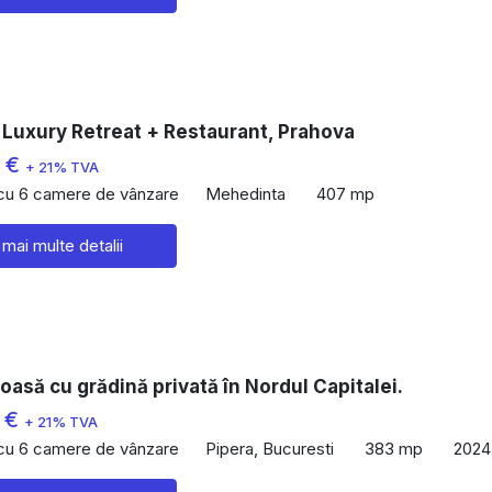
 Luxury Retreat + Restaurant, Prahova
0 €
+ 21% TVA
 cu 6 camere de vânzare
Mehedinta
407 mp
 mai multe detalii
ioasă cu grădină privată în Nordul Capitalei.
 €
+ 21% TVA
 cu 6 camere de vânzare
Pipera, Bucuresti
383 mp
2024