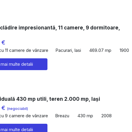
clădire impresionantă, 11 camere, 9 dormitoare,
 €
 cu 11 camere de vânzare
Pacurari, Iasi
469.07 mp
1900
 mai multe detalii
viduală 430 mp utili, teren 2.000 mp, Iași
0 €
(negociabil)
 cu 9 camere de vânzare
Breazu
430 mp
2008
 mai multe detalii