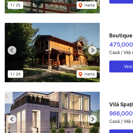
1
/
25
Harta
Boutique
475,00
Casă / Vilă
Previous
Next
Vezi
1
/
26
Harta
Vilă Spaț
966,000
Casă / Vilă
Previous
Next