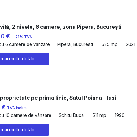
vilă, 2 nivele, 6 camere, zona Pipera, București
00 €
+ 21% TVA
 cu 6 camere de vânzare
Pipera, Bucuresti
525 mp
2021
 mai multe detalii
proprietate pe prima linie, Satul Poiana – Iași
0 €
TVA inclus
 cu 10 camere de vânzare
Schitu Duca
511 mp
1990
 mai multe detalii