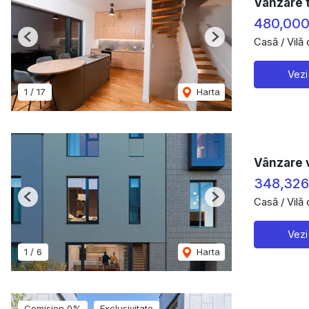
Vânzare 
480,00
Casă / Vilă
Previous
Next
Vezi
1
/
17
Harta
Vânzare v
348,32
Casă / Vilă
Previous
Next
Vezi
1
/
6
Harta
Comision 0%
Exclusivitate