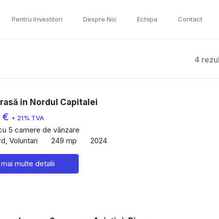
Pentru Investitori
Despre Noi
Echipa
Contact
4 rezu
erasă in Nordul Capitalei
0 €
+ 21% TVA
 cu 5 camere de vânzare
d, Voluntari
249 mp
2024
 mai multe detalii