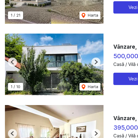
Vezi
1
/
21
Harta
Vânzare, 
500,000
Casă / Vilă
Previous
Next
Vezi
1
/
10
Harta
Vânzare, 
395,000
Casă / Vilă
Previous
Next