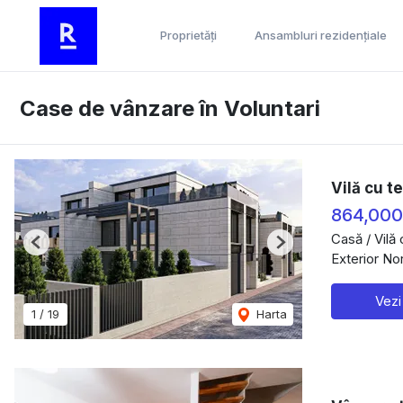
Proprietăți
Ansambluri rezidențiale
Case de vânzare în Voluntari
Vilă cu t
864,00
Casă / Vilă
Previous
Next
Exterior Nor
Vezi
1
/
19
Harta