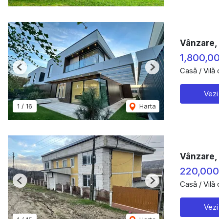
Vânzare, 
1,800,0
Casă / Vilă
Previous
Next
Vezi
1
/
16
Harta
Vânzare, 
220,00
Casă / Vilă
Previous
Next
Vezi