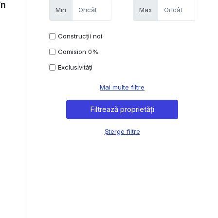
în
Min
Max
Construcții noi
Comision 0%
Exclusivități
Mai multe filtre
Șterge filtre