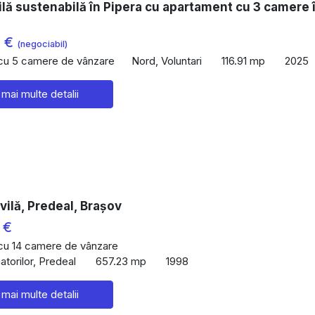
lă sustenabilă în Pipera cu apartament cu 3 camere 
0 €
(negociabil)
 cu 5 camere de vânzare
Nord, Voluntari
116.91 mp
2025
 mai multe detalii
vilă, Predeal, Brașov
 €
 cu 14 camere de vânzare
torilor, Predeal
657.23 mp
1998
 mai multe detalii