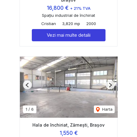
16,800 €
+ 21% TVA
Spațiu industrial de închiriat
Cristian
3,820 mp
2000
Vezi mai multe detalii
Previous
Next
1
/
6
Harta
Hala de închiriat, Zărnești, Brașov
1,550 €