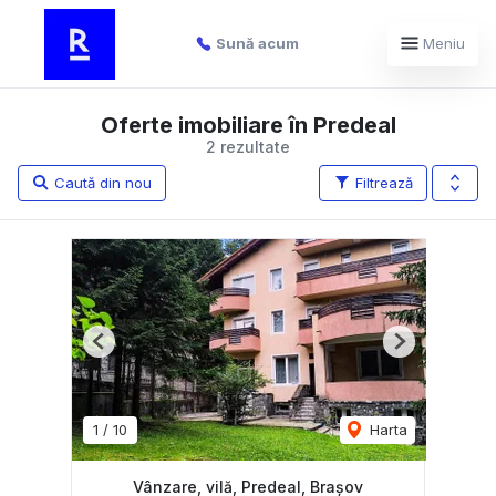
Sună acum
Meniu
Oferte imobiliare în Predeal
2 rezultate
Caută din nou
Filtrează
Previous
Next
1
/
10
Harta
Vânzare, vilă, Predeal, Brașov