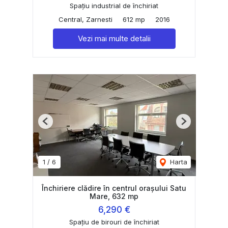
Spațiu industrial de închiriat
Central, Zarnesti
612 mp
2016
Vezi mai multe detalii
Previous
Next
1
/
6
Harta
Închiriere clădire în centrul orașului Satu
Mare, 632 mp
6,290 €
Spațiu de birouri de închiriat