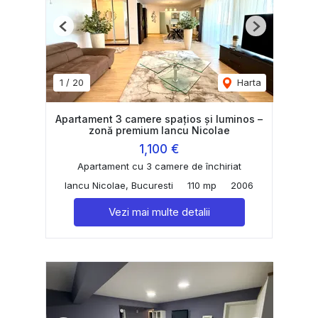
Previous
Next
1
/
20
Harta
Apartament 3 camere spațios și luminos –
zonă premium Iancu Nicolae
1,100 €
Apartament cu 3 camere de închiriat
Iancu Nicolae, Bucuresti
110 mp
2006
Vezi mai multe detalii