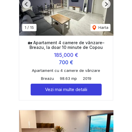
Previous
Next
1
/
15
Harta
🏡 Apartament 4 camere de vânzare–
Breazu, la doar 10 minute de Copou
185,000 €
700 €
Apartament cu 4 camere de vânzare
Breazu
98.63 mp
2019
Vezi mai multe detalii