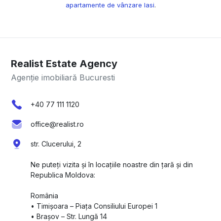
apartamente de vânzare Iasi
.
Realist Estate Agency
Agenție imobiliară Bucuresti
+40 77 111 1120
office@realist.ro
str. Clucerului, 2
Ne puteți vizita și în locațiile noastre din țară și din
Republica Moldova:
România
•⁠ ⁠Timișoara – Piața Consiliului Europei 1
•⁠ ⁠Brașov – Str. Lungă 14