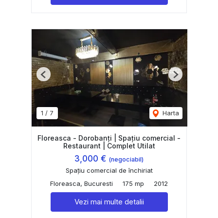
Previous
Next
1
/
7
Harta
Floreasca - Dorobanți | Spațiu comercial -
Restaurant | Complet Utilat
3,000 €
(negociabil)
Spațiu comercial de închiriat
Floreasca, Bucuresti
175 mp
2012
Vezi mai multe detalii