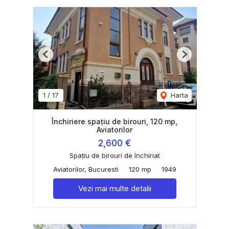
Previous
Next
1
/
17
Harta
Închiriere spațiu de birouri, 120 mp,
Aviatorilor
2,600 €
Spațiu de birouri de închiriat
Aviatorilor, Bucuresti
120 mp
1949
Vezi mai multe detalii