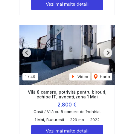
Vezi mai multe detalii
Previous
Next
1
/
49
Video
Harta
Vilă 8 camere, potrivită pentru birouri,
echipe IT, avocați,zona 1 Mai
2,800 €
Casă / Vilă cu 8 camere de închiriat
1 Mai, Bucuresti
229 mp
2022
Vezi mai multe detalii