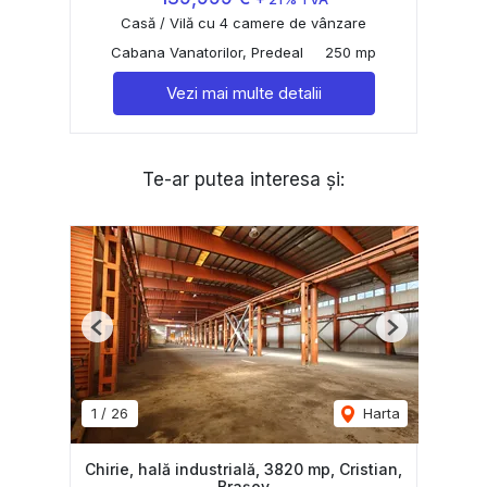
Casă / Vilă cu 4 camere de vânzare
Cabana Vanatorilor, Predeal
250 mp
Vezi mai multe detalii
Te-ar putea interesa și:
Previous
Next
1
/
26
Harta
Chirie, hală industrială, 3820 mp, Cristian,
Brașov