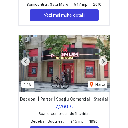
Semicentral, Satu Mare
547 mp
2010
Vezi mai multe detalii
Previous
Next
1
/
5
Harta
Decebal | Parter | Spațiu Comercial | Stradal
7,260 €
Spațiu comercial de închiriat
Decebal, Bucuresti
245 mp
1990