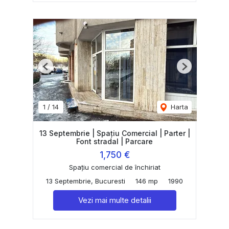
Previous
Next
1
/
14
Harta
13 Septembrie | Spațiu Comercial | Parter |
Font stradal | Parcare
1,750 €
Spațiu comercial de închiriat
13 Septembrie, Bucuresti
146 mp
1990
Vezi mai multe detalii