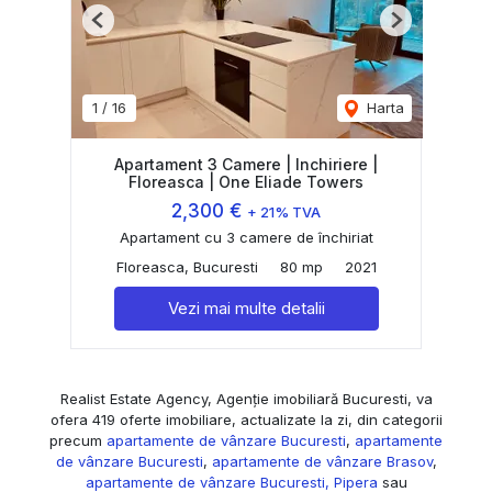
Previous
Next
1
/
16
Harta
Apartament 3 Camere | Inchiriere |
Floreasca | One Eliade Towers
2,300 €
+ 21% TVA
Apartament cu 3 camere de închiriat
Floreasca, Bucuresti
80 mp
2021
Vezi mai multe detalii
Realist Estate Agency, Agenție imobiliară Bucuresti, va
ofera 419 oferte imobiliare, actualizate la zi, din categorii
precum
apartamente de vânzare Bucuresti
,
apartamente
de vânzare Bucuresti
,
apartamente de vânzare Brasov
,
apartamente de vânzare Bucuresti, Pipera
sau