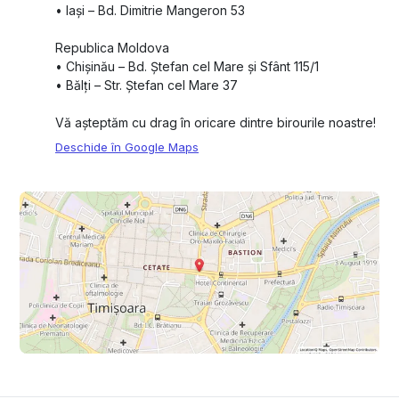
•⁠ ⁠Iași – Bd. Dimitrie Mangeron 53
Republica Moldova
•⁠ ⁠Chișinău – Bd. Ștefan cel Mare și Sfânt 115/1
•⁠ ⁠Bălți – Str. Ștefan cel Mare 37
Vă așteptăm cu drag în oricare dintre birourile noastre!
Deschide în Google Maps