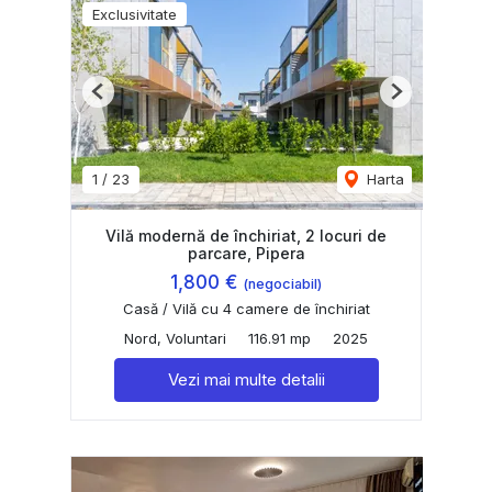
Exclusivitate
Previous
Next
1
/
23
Harta
Vilă modernă de închiriat, 2 locuri de
parcare, Pipera
1,800 €
(negociabil)
Casă / Vilă cu 4 camere de închiriat
Nord, Voluntari
116.91 mp
2025
Vezi mai multe detalii