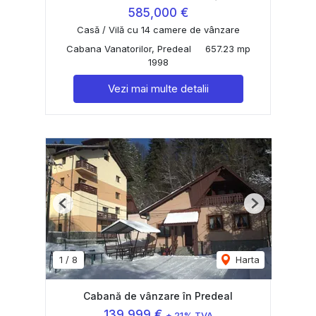
585,000 €
Casă / Vilă cu 14 camere de vânzare
Cabana Vanatorilor, Predeal
657.23 mp
1998
Vezi mai multe detalii
Previous
Next
1
/
8
Harta
Cabană de vânzare în Predeal
139,999 €
+ 21% TVA