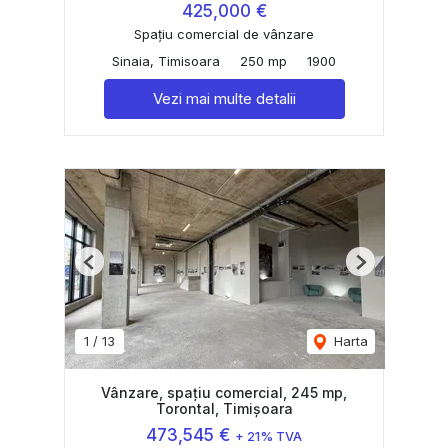
425,000 €
Spațiu comercial de vânzare
Sinaia, Timisoara
250 mp
1900
Vezi mai multe detalii
Previous
Next
1
/
13
Harta
Vânzare, spațiu comercial, 245 mp,
Torontal, Timișoara
473,545 €
+ 21% TVA