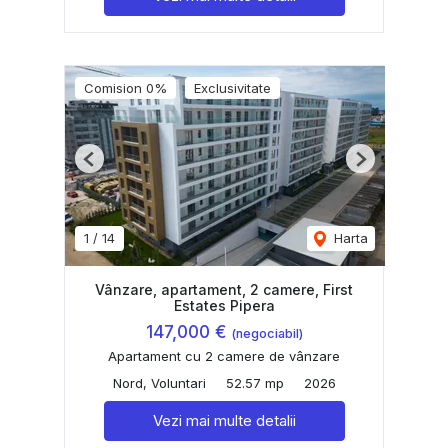
Comision 0%
Exclusivitate
Previous
Next
1
/
14
Harta
Vânzare, apartament, 2 camere, First
Estates Pipera
147,000 €
(negociabil)
Apartament cu 2 camere de vânzare
Nord, Voluntari
52.57 mp
2026
Vezi mai multe detalii