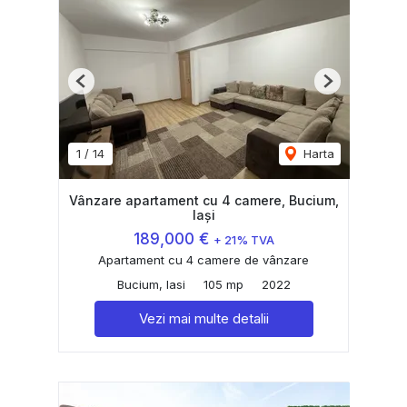
Previous
Next
1
/
14
Harta
Vânzare apartament cu 4 camere, Bucium,
Iași
189,000 €
+ 21% TVA
Apartament cu 4 camere de vânzare
Bucium, Iasi
105 mp
2022
Vezi mai multe detalii