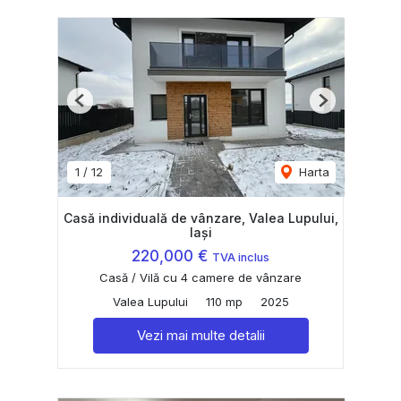
Previous
Next
1
/
12
Harta
Casă individuală de vânzare, Valea Lupului,
Iași
220,000 €
TVA inclus
Casă / Vilă cu 4 camere de vânzare
Valea Lupului
110 mp
2025
Vezi mai multe detalii