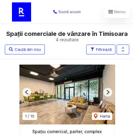
Sună acum
Meniu
Spații comerciale de vânzare în Timisoara
4 rezultate
Caută din nou
Filtrează
Previous
Next
1
/
15
Harta
Spațiu comercial, parter, complex