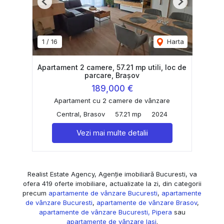
Previous
Next
1
/
16
Harta
Apartament 2 camere, 57.21 mp utili, loc de
parcare, Brașov
189,000 €
Apartament cu 2 camere de vânzare
Central, Brasov
57.21 mp
2024
Vezi mai multe detalii
Realist Estate Agency, Agenție imobiliară Bucuresti, va
ofera 419 oferte imobiliare, actualizate la zi, din categorii
precum
apartamente de vânzare Bucuresti
,
apartamente
de vânzare Bucuresti
,
apartamente de vânzare Brasov
,
apartamente de vânzare Bucuresti, Pipera
sau
apartamente de vânzare Iasi
.