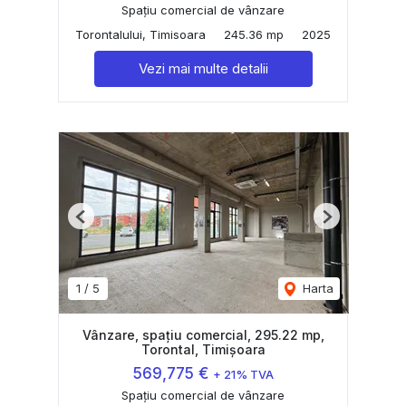
Spațiu comercial de vânzare
Torontalului, Timisoara
245.36 mp
2025
Vezi mai multe detalii
Previous
Next
1
/
5
Harta
Vânzare, spațiu comercial, 295.22 mp,
Torontal, Timișoara
569,775 €
+ 21% TVA
Spațiu comercial de vânzare