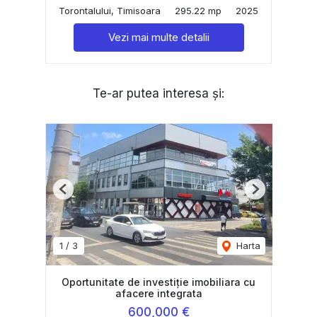
Torontalului, Timisoara
295.22 mp
2025
Vezi mai multe detalii
Te-ar putea interesa și:
Previous
Next
1
/
3
Harta
Oportunitate de investiție imobiliara cu
afacere integrata
600,000 €