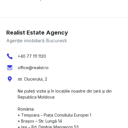
Realist Estate Agency
Agenție imobiliară Bucuresti
+40 77 111 1120
office@realist.ro
str. Clucerului, 2
Ne puteți vizita și în locațiile noastre din țară și din
Republica Moldova:
România
•⁠ ⁠Timișoara – Piața Consiliului Europei 1
•⁠ ⁠Brașov – Str. Lungă 14
•⁠ ⁠Iași – Bd. Dimitrie Mangeron 53