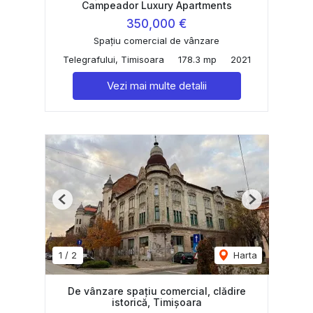
Campeador Luxury Apartments
350,000 €
Spațiu comercial de vânzare
Telegrafului, Timisoara
178.3 mp
2021
Vezi mai multe detalii
Previous
Next
1
/
2
Harta
De vânzare spațiu comercial, clădire
istorică, Timișoara