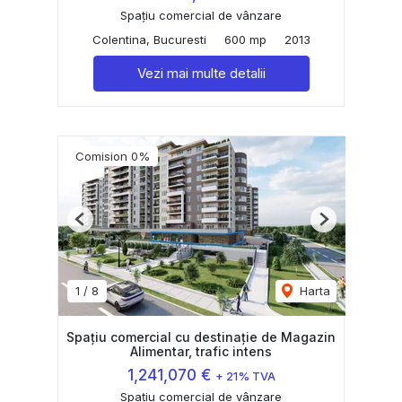
Spațiu comercial de vânzare
Colentina, Bucuresti
600 mp
2013
Vezi mai multe detalii
Comision 0%
Previous
Next
1
/
8
Harta
Spațiu comercial cu destinație de Magazin
Alimentar, trafic intens
1,241,070 €
+ 21% TVA
Spațiu comercial de vânzare