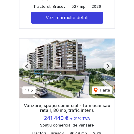
Tractorul, Brasov
527 mp
2026
Vezi mai multe detalii
Previous
Next
1
/
5
Harta
Vânzare, spațiu comercial - farmacie sau
retail, 80 mp, trafic intens
241,440 €
+ 21% TVA
Spațiu comercial de vânzare
Tractorul, Brasov
80.48 mp
2026