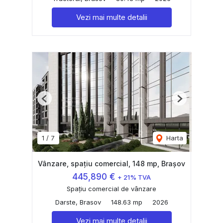
Vezi mai multe detalii
Previous
Next
1
/
7
Harta
Vânzare, spațiu comercial, 148 mp, Brașov
445,890 €
+ 21% TVA
Spațiu comercial de vânzare
Darste, Brasov
148.63 mp
2026
Vezi mai multe detalii