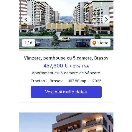
Previous
Next
1
/
6
Harta
Vânzare, penthouse cu 5 camere, Brașov
457,600 €
+ 21% TVA
Apartament cu 5 camere de vânzare
Tractorul, Brasov
167.88 mp
2026
Vezi mai multe detalii