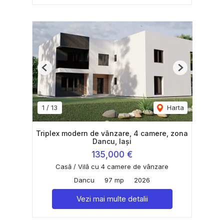
Previous
Next
1
/
13
Harta
Triplex modern de vânzare, 4 camere, zona
Dancu, Iași
135,000 €
Casă / Vilă cu 4 camere de vânzare
Dancu
97 mp
2026
Vezi mai multe detalii