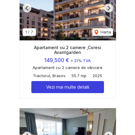
Previous
Next
1
/
7
Harta
Apartament cu 2 camere ,Coresi
Avantgarden
149,500 €
+ 21% TVA
Apartament cu 2 camere de vânzare
Tractorul, Brasov
55.7 mp
2025
Vezi mai multe detalii