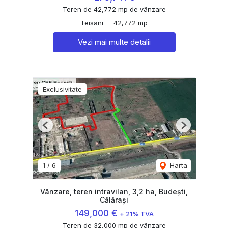
Teren de 42,772 mp de vânzare
Teisani
42,772 mp
Vezi mai multe detalii
Exclusivitate
Previous
Next
1
/
6
Harta
Vânzare, teren intravilan, 3,2 ha, Budești,
Călărași
149,000 €
+ 21% TVA
Teren de 32,000 mp de vânzare