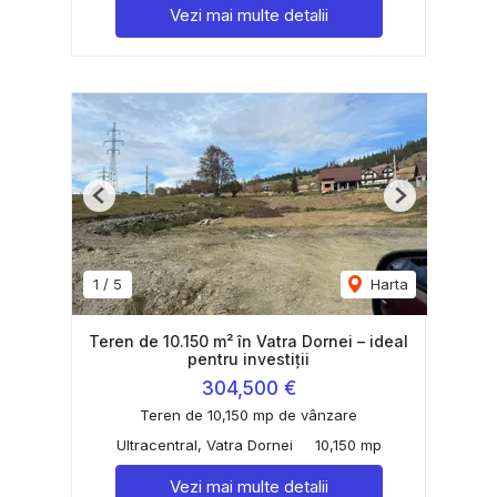
Vezi mai multe detalii
Previous
Next
1
/
5
Harta
Teren de 10.150 m² în Vatra Dornei – ideal
pentru investiții
304,500 €
Teren de 10,150 mp de vânzare
Ultracentral, Vatra Dornei
10,150 mp
Vezi mai multe detalii