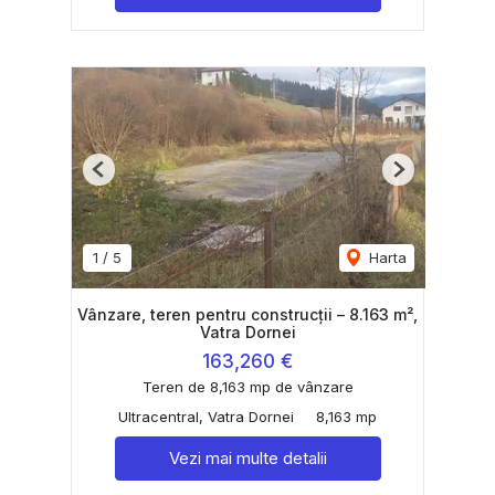
Previous
Next
1
/
5
Harta
Vânzare, teren pentru construcții – 8.163 m²,
Vatra Dornei
163,260 €
Teren de 8,163 mp de vânzare
Ultracentral, Vatra Dornei
8,163 mp
Vezi mai multe detalii