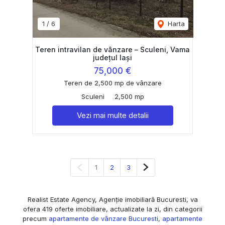
1
/
6
Harta
Teren intravilan de vânzare – Sculeni, Vama
județul Iași
75,000 €
Teren de 2,500 mp de vânzare
Sculeni
2,500 mp
Vezi mai multe detalii
Pagina anterioară
Pagina următoare
1
2
3
Realist Estate Agency, Agenție imobiliară Bucuresti, va
ofera 419 oferte imobiliare, actualizate la zi, din categorii
precum
apartamente de vânzare Bucuresti
,
apartamente