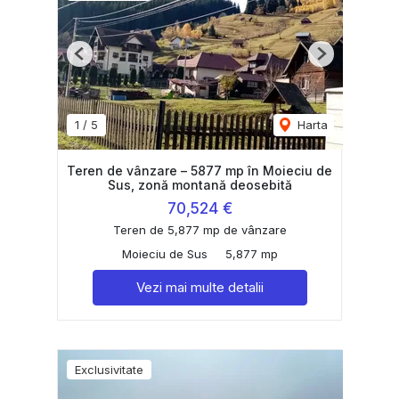
Previous
Next
1
/
5
Harta
Teren de vânzare – 5877 mp în Moieciu de
Sus, zonă montană deosebită
70,524 €
Teren de 5,877 mp de vânzare
Moieciu de Sus
5,877 mp
Vezi mai multe detalii
Exclusivitate