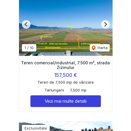
Previous
Next
1
/
10
Harta
Teren comercial/industrial, 7.500 m², strada
Zizinului
157,500 €
Teren de 7,500 mp de vânzare
Tarlungeni
7,500 mp
Vezi mai multe detalii
Exclusivitate