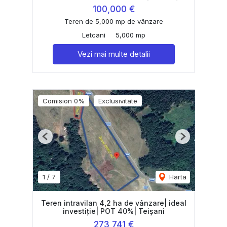
100,000 €
Teren de 5,000 mp de vânzare
Letcani
5,000 mp
Vezi mai multe detalii
Comision 0%
Exclusivitate
Previous
Next
1
/
7
Harta
Teren intravilan 4,2 ha de vânzare| ideal
investiție| POT 40%| Teișani
273,741 €