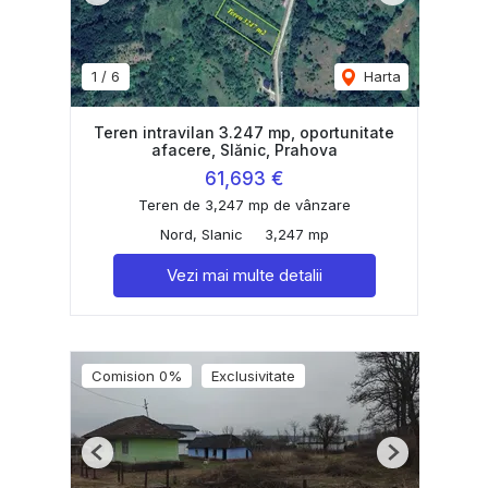
1
/
6
Harta
Teren intravilan 3.247 mp, oportunitate
afacere, Slănic, Prahova
61,693 €
Teren de 3,247 mp de vânzare
Nord, Slanic
3,247 mp
Vezi mai multe detalii
Comision 0%
Exclusivitate
Previous
Next