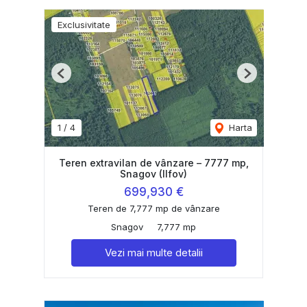
Exclusivitate
Previous
Next
1
/
4
Harta
Teren extravilan de vânzare – 7777 mp,
Snagov (Ilfov)
699,930 €
Teren de 7,777 mp de vânzare
Snagov
7,777 mp
Vezi mai multe detalii