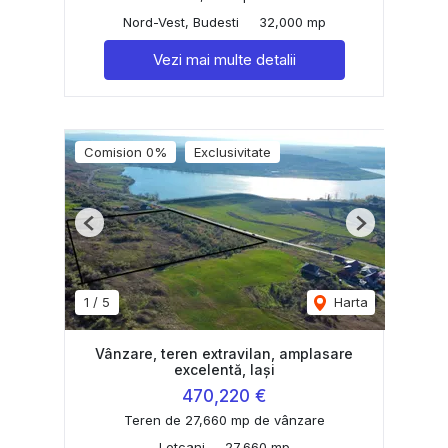
Nord-Vest, Budesti
32,000 mp
Vezi mai multe detalii
Comision 0%
Exclusivitate
Previous
Next
1
/
5
Harta
Vânzare, teren extravilan, amplasare
excelentă, Iași
470,220 €
Teren de 27,660 mp de vânzare
Letcani
27,660 mp