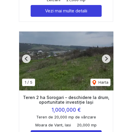
Vezi mai multe detalii
Previous
Next
1
/
5
Harta
Teren 2 ha Sorogari – deschidere la drum,
oportunitate investiție Iași
1,000,000 €
Teren de 20,000 mp de vânzare
Moara de Vant, Iasi
20,000 mp