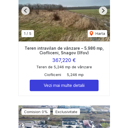
Previous
Next
1
/
5
Harta
Teren intravilan de vânzare – 5.986 mp,
Ciofliceni, Snagov (Ilfov)
367,220 €
Teren de 5,246 mp de vânzare
Ciofliceni
5,246 mp
Vezi mai multe detalii
Comision 0%
Exclusivitate