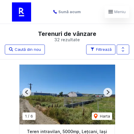
Sună acum
Meniu
Terenuri de vânzare
32 rezultate
Caută din nou
Filtrează
Previous
Next
1
/
6
Harta
Teren intravilan, 5000mp, Lețcani, Iași