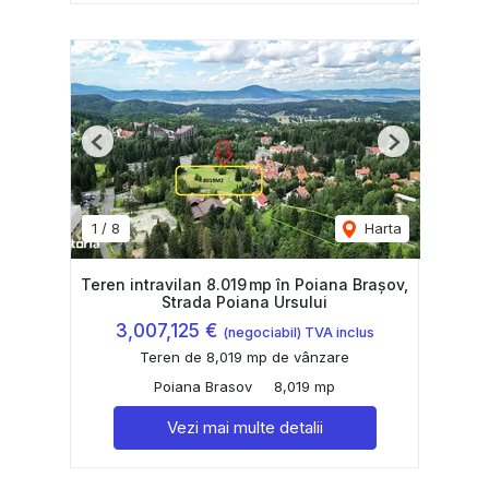
Previous
Next
1
/
8
Harta
Teren intravilan 8.019 mp în Poiana Brașov,
Strada Poiana Ursului
3,007,125 €
(negociabil) TVA inclus
Teren de 8,019 mp de vânzare
Poiana Brasov
8,019 mp
Vezi mai multe detalii