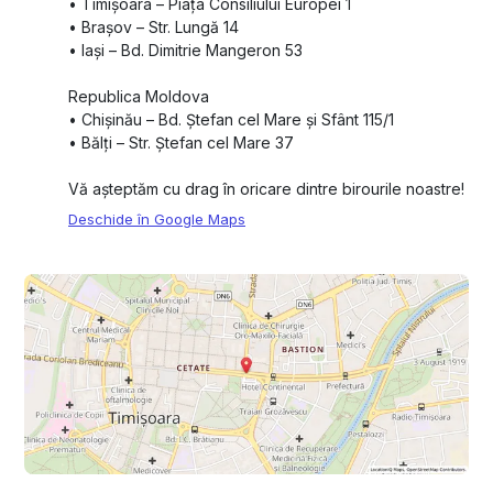
•⁠ ⁠Timișoara – Piața Consiliului Europei 1
•⁠ ⁠Brașov – Str. Lungă 14
•⁠ ⁠Iași – Bd. Dimitrie Mangeron 53
Republica Moldova
•⁠ ⁠Chișinău – Bd. Ștefan cel Mare și Sfânt 115/1
•⁠ ⁠Bălți – Str. Ștefan cel Mare 37
Vă așteptăm cu drag în oricare dintre birourile noastre!
Deschide în Google Maps