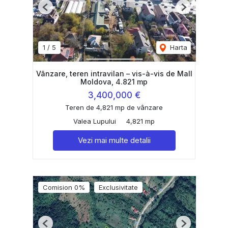
Previous
Next
1
/
5
Harta
Vânzare, teren intravilan – vis-à-vis de Mall
Moldova, 4.821 mp
3,400,000 €
Teren de 4,821 mp de vânzare
Valea Lupului
4,821 mp
Vezi mai multe detalii
Comision 0%
Exclusivitate
Previous
Next