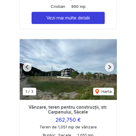
Cristian
890 mp
Vezi mai multe detalii
Previous
Next
1
/
3
Harta
Vânzare, teren pentru construcții, str.
Carpenului, Săcele
262,750 €
Teren de 1,051 mp de vânzare
Bunloc, Sacele
1,051 mp