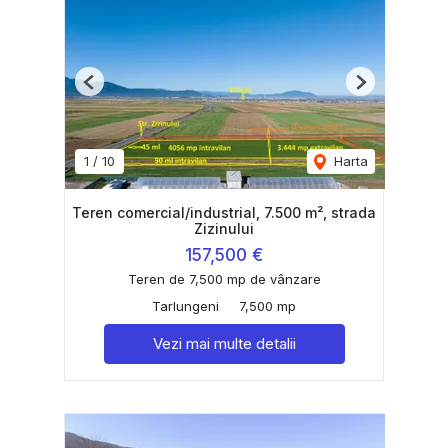
Previous
Next
1
/
10
Harta
Teren comercial/industrial, 7.500 m², strada
Zizinului
157,500 €
Teren de 7,500 mp de vânzare
Tarlungeni
7,500 mp
Vezi mai multe detalii