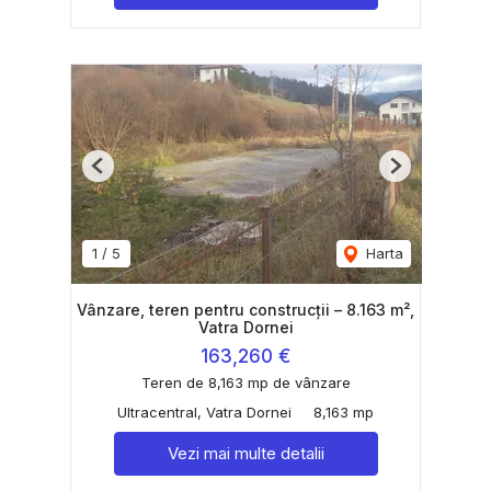
Previous
Next
1
/
5
Harta
Vânzare, teren pentru construcții – 8.163 m²,
Vatra Dornei
163,260 €
Teren de 8,163 mp de vânzare
Ultracentral, Vatra Dornei
8,163 mp
Vezi mai multe detalii