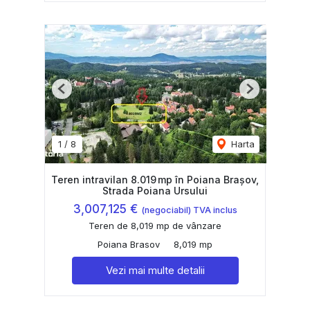
Previous
Next
1
/
8
Harta
Teren intravilan 8.019 mp în Poiana Brașov,
Strada Poiana Ursului
3,007,125 €
(negociabil) TVA inclus
Teren de 8,019 mp de vânzare
Poiana Brasov
8,019 mp
Vezi mai multe detalii