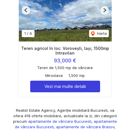
Previous
Next
1
/
6
Harta
Teren agricol în loc. Vorovești, Iași, 1500mp
Intravilan
93,000 €
Teren de 1,500 mp de vânzare
Miroslava
1,500 mp
Vezi mai multe detalii
Realist Estate Agency, Agenție imobiliară Bucuresti, va
ofera 419 oferte imobiliare, actualizate la zi, din categorii
precum
apartamente de vânzare Bucuresti
,
apartamente
de vânzare Bucuresti
,
apartamente de vânzare Brasov
,