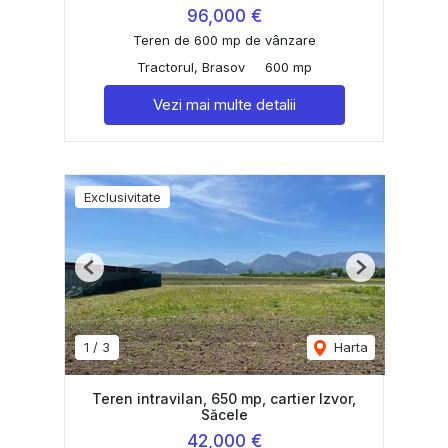
96,000 €
Teren de 600 mp de vânzare
Tractorul, Brasov
600 mp
Vezi mai multe detalii
Exclusivitate
Previous
Next
1
/
3
Harta
Teren intravilan, 650 mp, cartier Izvor,
Săcele
42,000 €