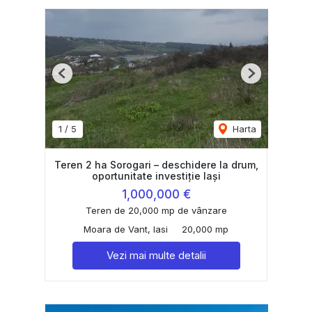
Previous
Next
1
/
5
Harta
Teren 2 ha Sorogari – deschidere la drum,
oportunitate investiție Iași
1,000,000 €
Teren de 20,000 mp de vânzare
Moara de Vant, Iasi
20,000 mp
Vezi mai multe detalii