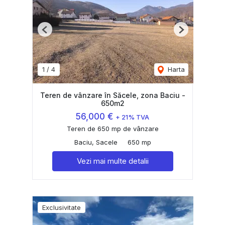
Previous
Next
1
/
4
Harta
Teren de vânzare în Săcele, zona Baciu -
650m2
56,000 €
+ 21% TVA
Teren de 650 mp de vânzare
Baciu, Sacele
650 mp
Vezi mai multe detalii
Exclusivitate