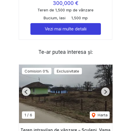
300,000 €
Teren de 1,500 mp de vânzare
Bucium, Iasi
1,500 mp
Vezi mai multe detalii
Te-ar putea interesa și:
Comision 0%
Exclusivitate
Previous
Next
1
/
6
Harta
Teren intravilan de vânzare – Sculeni, Vama