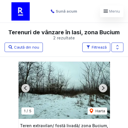
Sună acum
Meniu
Terenuri de vânzare în Iasi, zona Bucium
2 rezultate
Caută din nou
Filtrează
Previous
Next
1
/
5
Harta
Teren extravilan/ fostă livadă/ zona Bucium,