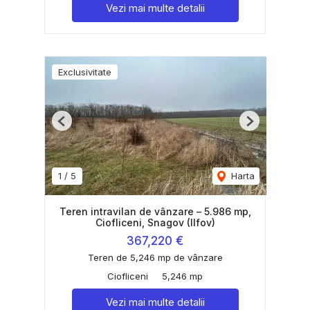
Vezi mai multe detalii
Exclusivitate
Previous
Next
1
/
5
Harta
Teren intravilan de vânzare – 5.986 mp,
Ciofliceni, Snagov (Ilfov)
367,220 €
Teren de 5,246 mp de vânzare
Ciofliceni
5,246 mp
Vezi mai multe detalii