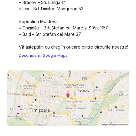
•⁠ ⁠Brașov – Str. Lungă 14
•⁠ ⁠Iași – Bd. Dimitrie Mangeron 53
Republica Moldova
•⁠ ⁠Chișinău – Bd. Ștefan cel Mare și Sfânt 115/1
•⁠ ⁠Bălți – Str. Ștefan cel Mare 37
Vă așteptăm cu drag în oricare dintre birourile noastre!
Deschide în Google Maps