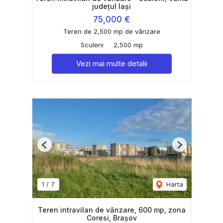
județul Iași
75,000 €
Teren de 2,500 mp de vânzare
Sculeni
2,500 mp
Vezi mai multe detalii
Previous
Next
1
/
7
Harta
Teren intravilan de vânzare, 600 mp, zona
Coresi, Brașov