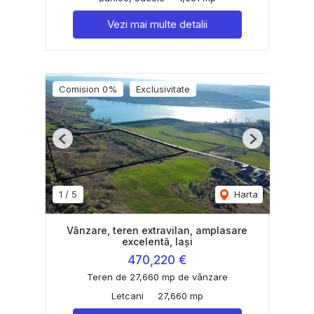
Vezi mai multe detalii
Comision 0%
Exclusivitate
Previous
Next
1
/
5
Harta
Vânzare, teren extravilan, amplasare
excelentă, Iași
470,220 €
Teren de 27,660 mp de vânzare
Letcani
27,660 mp