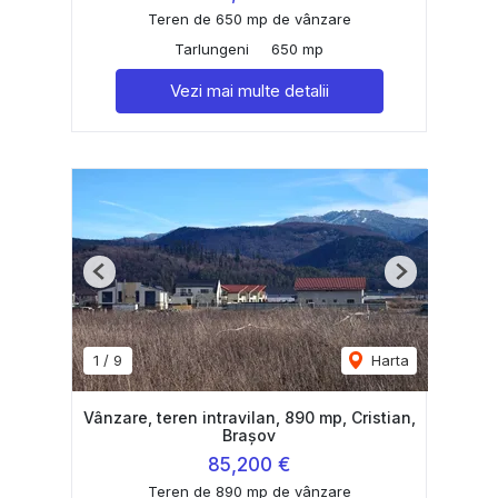
Teren de 650 mp de vânzare
Tarlungeni
650 mp
Vezi mai multe detalii
Previous
Next
1
/
9
Harta
Vânzare, teren intravilan, 890 mp, Cristian,
Brașov
85,200 €
Teren de 890 mp de vânzare