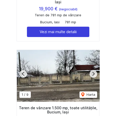
Iași
19,900 €
(negociabil)
Teren de 781 mp de vânzare
Bucium, Iasi
781 mp
Vezi mai multe detalii
Previous
Next
1
/
9
Harta
Teren de vânzare 1.500 mp, toate utilitățile,
Bucium, Iași