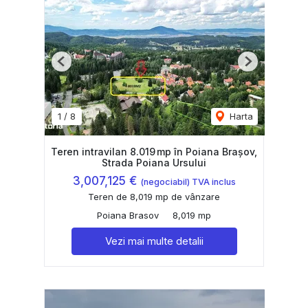
Previous
Next
1
/
8
Harta
Teren intravilan 8.019 mp în Poiana Brașov,
Strada Poiana Ursului
3,007,125 €
(negociabil) TVA inclus
Teren de 8,019 mp de vânzare
Poiana Brasov
8,019 mp
Vezi mai multe detalii