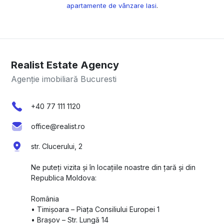
apartamente de vânzare Iasi
.
Realist Estate Agency
Agenție imobiliară Bucuresti
+40 77 111 1120
office@realist.ro
str. Clucerului, 2
Ne puteți vizita și în locațiile noastre din țară și din
Republica Moldova:
România
•⁠ ⁠Timișoara – Piața Consiliului Europei 1
•⁠ ⁠Brașov – Str. Lungă 14