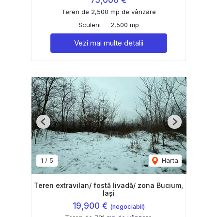
75,000 €
Teren de 2,500 mp de vânzare
Sculeni
2,500 mp
Vezi mai multe detalii
Previous
Next
1
/
5
Harta
Teren extravilan/ fostă livadă/ zona Bucium,
Iași
19,900 €
(negociabil)