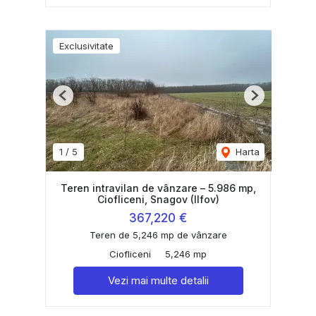
Exclusivitate
Previous
Next
1
/
5
Harta
Teren intravilan de vânzare – 5.986 mp,
Ciofliceni, Snagov (Ilfov)
367,220 €
Teren de 5,246 mp de vânzare
Ciofliceni
5,246 mp
Vezi mai multe detalii