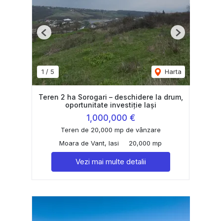
Previous
Next
1
/
5
Harta
Teren 2 ha Sorogari – deschidere la drum,
oportunitate investiție Iași
1,000,000 €
Teren de 20,000 mp de vânzare
Moara de Vant, Iasi
20,000 mp
Vezi mai multe detalii