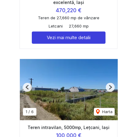
excelentă, Iași
470,220 €
Teren de 27,660 mp de vânzare
Letcani
27,660 mp
Vezi mai multe detalii
Previous
Next
1
/
6
Harta
Teren intravilan, 5000mp, Lețcani, Iași
100,000 €