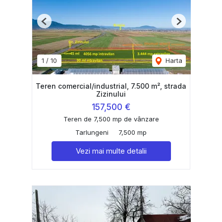
Previous
Next
1
/
10
Harta
Teren comercial/industrial, 7.500 m², strada
Zizinului
157,500 €
Teren de 7,500 mp de vânzare
Tarlungeni
7,500 mp
Vezi mai multe detalii