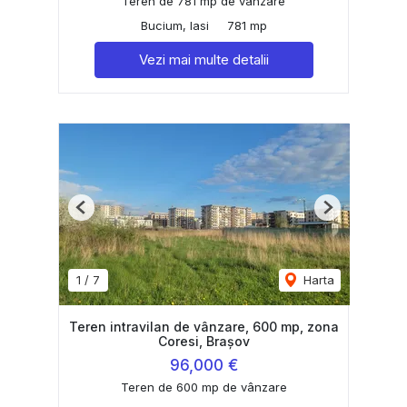
Teren de 781 mp de vânzare
Bucium, Iasi
781 mp
Vezi mai multe detalii
Previous
Next
1
/
7
Harta
Teren intravilan de vânzare, 600 mp, zona
Coresi, Brașov
96,000 €
Teren de 600 mp de vânzare