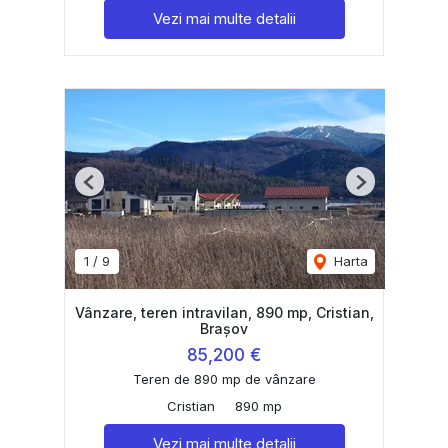
Vezi mai multe detalii
Previous
Next
1
/
9
Harta
Vânzare, teren intravilan, 890 mp, Cristian,
Brașov
85,200 €
Teren de 890 mp de vânzare
Cristian
890 mp
Vezi mai multe detalii