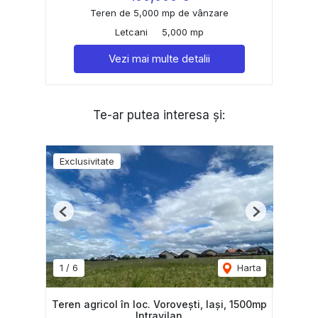
Teren de 5,000 mp de vânzare
Letcani
5,000 mp
Vezi mai multe detalii
Te-ar putea interesa și:
Exclusivitate
Previous
Next
1
/
6
Harta
Teren agricol în loc. Vorovești, Iași, 1500mp
Intravilan