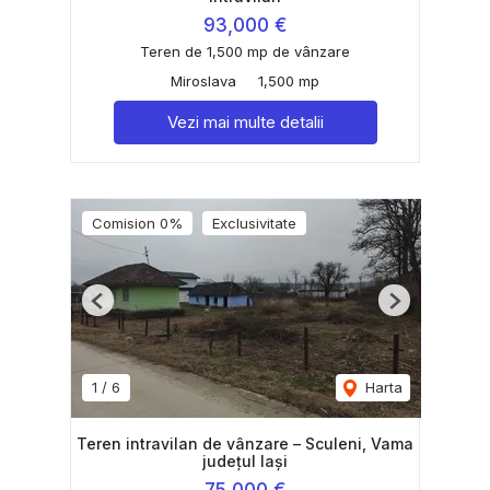
93,000 €
Teren de 1,500 mp de vânzare
Miroslava
1,500 mp
Vezi mai multe detalii
Comision 0%
Exclusivitate
Previous
Next
1
/
6
Harta
Teren intravilan de vânzare – Sculeni, Vama
județul Iași