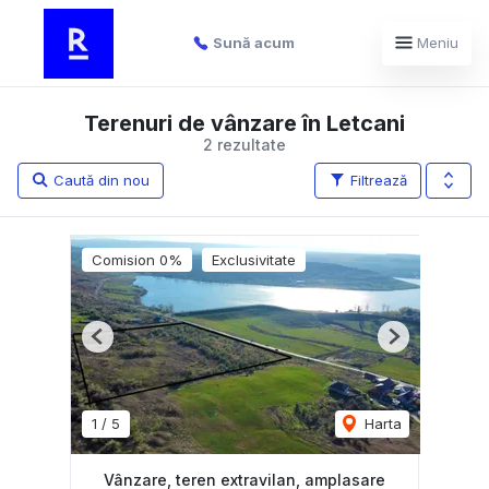
Sună acum
Meniu
Terenuri de vânzare în Letcani
2 rezultate
Caută din nou
Filtrează
Comision 0%
Exclusivitate
Previous
Next
1
/
5
Harta
Vânzare, teren extravilan, amplasare