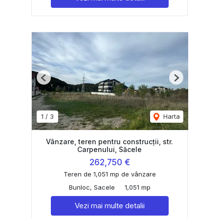
Previous
Next
1
/
3
Harta
Vânzare, teren pentru construcții, str.
Carpenului, Săcele
262,750 €
Teren de 1,051 mp de vânzare
Bunloc, Sacele
1,051 mp
Vezi mai multe detalii