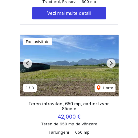
Tractorul, Brasov
600 mp
Vezi mai multe detalii
Exclusivitate
Previous
Next
1
/
3
Harta
Teren intravilan, 650 mp, cartier Izvor,
Săcele
42,000 €
Teren de 650 mp de vânzare
Tarlungeni
650 mp