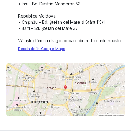
•⁠ ⁠Iași – Bd. Dimitrie Mangeron 53
Republica Moldova
•⁠ ⁠Chișinău – Bd. Ștefan cel Mare și Sfânt 115/1
•⁠ ⁠Bălți – Str. Ștefan cel Mare 37
Vă așteptăm cu drag în oricare dintre birourile noastre!
Deschide în Google Maps