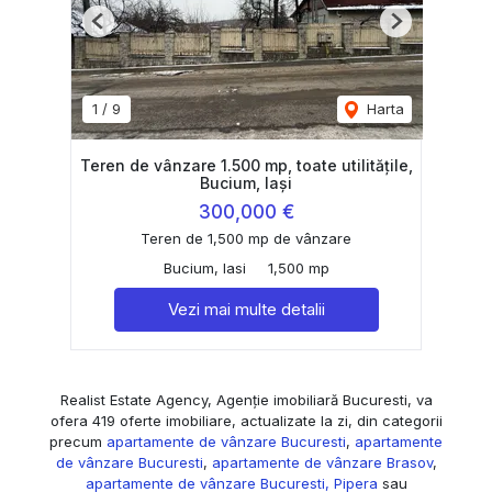
Previous
Next
1
/
9
Harta
Teren de vânzare 1.500 mp, toate utilitățile,
Bucium, Iași
300,000 €
Teren de 1,500 mp de vânzare
Bucium, Iasi
1,500 mp
Vezi mai multe detalii
Realist Estate Agency, Agenție imobiliară Bucuresti, va
ofera 419 oferte imobiliare, actualizate la zi, din categorii
precum
apartamente de vânzare Bucuresti
,
apartamente
de vânzare Bucuresti
,
apartamente de vânzare Brasov
,
apartamente de vânzare Bucuresti, Pipera
sau