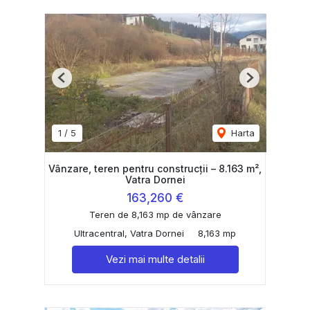
Previous
Next
1
/
5
Harta
Vânzare, teren pentru construcții – 8.163 m²,
Vatra Dornei
163,260 €
Teren de 8,163 mp de vânzare
Ultracentral, Vatra Dornei
8,163 mp
Vezi mai multe detalii