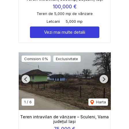
100,000 €
Teren de 5,000 mp de vânzare
Letcani
5,000 mp
Vezi mai multe detalii
Comision 0%
Exclusivitate
Previous
Next
1
/
6
Harta
Teren intravilan de vânzare – Sculeni, Vama
județul Iași