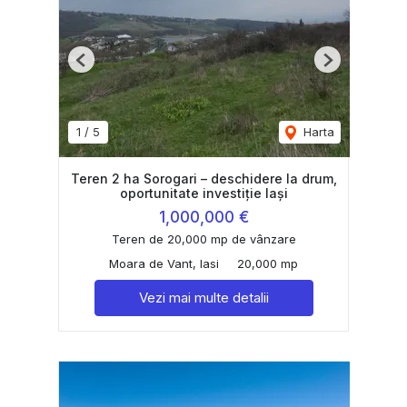
Previous
Next
1
/
5
Harta
Teren 2 ha Sorogari – deschidere la drum,
oportunitate investiție Iași
1,000,000 €
Teren de 20,000 mp de vânzare
Moara de Vant, Iasi
20,000 mp
Vezi mai multe detalii