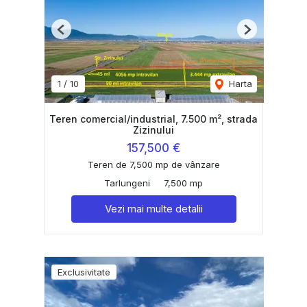
Previous
Next
1
/
10
Harta
Teren comercial/industrial, 7.500 m², strada
Zizinului
157,500 €
Teren de 7,500 mp de vânzare
Tarlungeni
7,500 mp
Vezi mai multe detalii
Exclusivitate