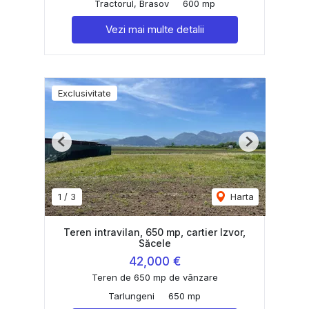
Tractorul, Brasov
600 mp
Vezi mai multe detalii
Exclusivitate
Previous
Next
1
/
3
Harta
Teren intravilan, 650 mp, cartier Izvor,
Săcele
42,000 €
Teren de 650 mp de vânzare
Tarlungeni
650 mp