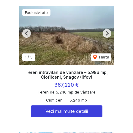
Exclusivitate
Previous
Next
1
/
5
Harta
Teren intravilan de vânzare – 5.986 mp,
Ciofliceni, Snagov (Ilfov)
367,220 €
Teren de 5,246 mp de vânzare
Ciofliceni
5,246 mp
Vezi mai multe detalii