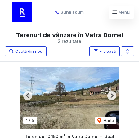
Sună acum
Meniu
Terenuri de vânzare în Vatra Dornei
2 rezultate
Caută din nou
Filtrează
Previous
Next
1
/
5
Harta
Teren de 10.150 m² în Vatra Dornei – ideal