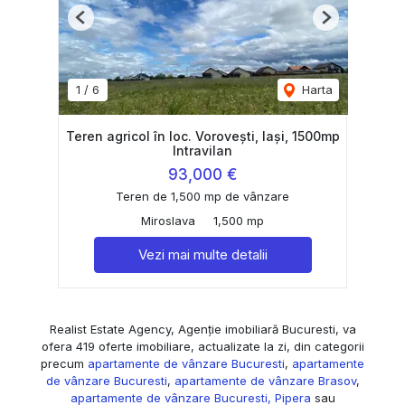
Previous
Next
1
/
6
Harta
Teren agricol în loc. Vorovești, Iași, 1500mp
Intravilan
93,000 €
Teren de 1,500 mp de vânzare
Miroslava
1,500 mp
Vezi mai multe detalii
Realist Estate Agency, Agenție imobiliară Bucuresti, va
ofera 419 oferte imobiliare, actualizate la zi, din categorii
precum
apartamente de vânzare Bucuresti
,
apartamente
de vânzare Bucuresti
,
apartamente de vânzare Brasov
,
apartamente de vânzare Bucuresti, Pipera
sau