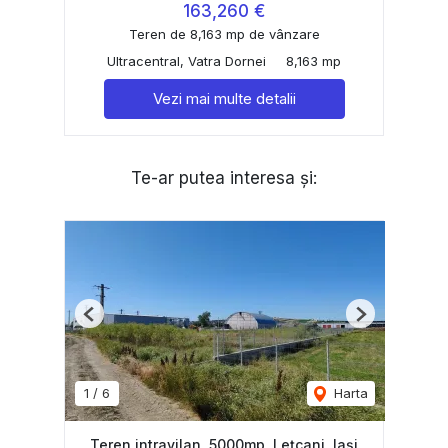
163,260 €
Teren de 8,163 mp de vânzare
Ultracentral, Vatra Dornei
8,163 mp
Vezi mai multe detalii
Te-ar putea interesa și:
Previous
Next
1
/
6
Harta
Teren intravilan, 5000mp, Lețcani, Iași