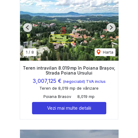
Previous
Next
1
/
8
Harta
Teren intravilan 8.019 mp în Poiana Brașov,
Strada Poiana Ursului
3,007,125 €
(negociabil) TVA inclus
Teren de 8,019 mp de vânzare
Poiana Brasov
8,019 mp
Vezi mai multe detalii