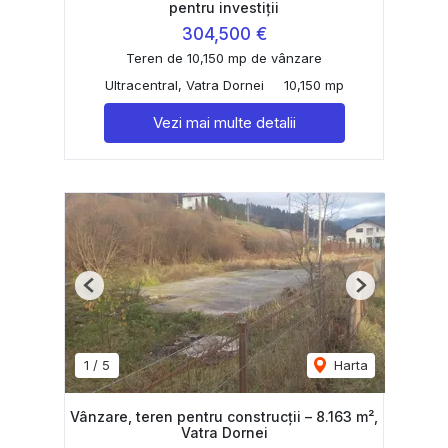
pentru investiții
304,500 €
Teren de 10,150 mp de vânzare
Ultracentral, Vatra Dornei
10,150 mp
Vezi mai multe detalii
Previous
Next
1
/
5
Harta
Vânzare, teren pentru construcții – 8.163 m²,
Vatra Dornei