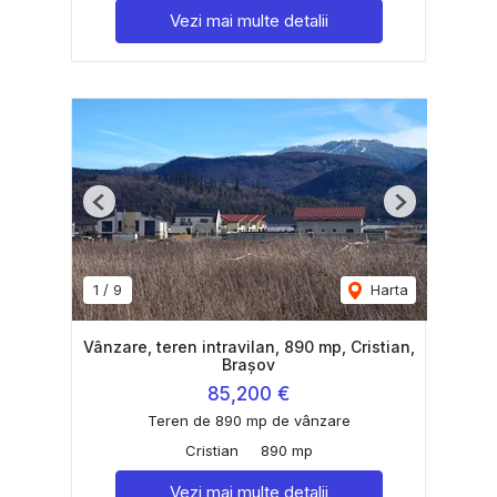
Vezi mai multe detalii
Previous
Next
1
/
9
Harta
Vânzare, teren intravilan, 890 mp, Cristian,
Brașov
85,200 €
Teren de 890 mp de vânzare
Cristian
890 mp
Vezi mai multe detalii