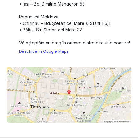
•⁠ ⁠Iași – Bd. Dimitrie Mangeron 53
Republica Moldova
•⁠ ⁠Chișinău – Bd. Ștefan cel Mare și Sfânt 115/1
•⁠ ⁠Bălți – Str. Ștefan cel Mare 37
Vă așteptăm cu drag în oricare dintre birourile noastre!
Deschide în Google Maps