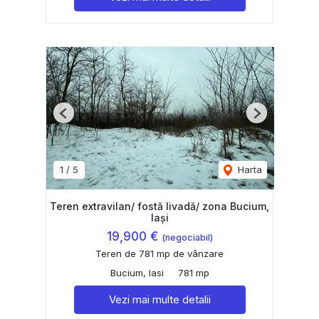
Previous
Next
1
/
5
Harta
Teren extravilan/ fostă livadă/ zona Bucium,
Iași
19,900 €
(negociabil)
Teren de 781 mp de vânzare
Bucium, Iasi
781 mp
Vezi mai multe detalii