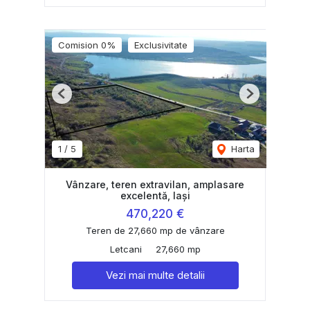
Comision 0%
Exclusivitate
Previous
Next
1
/
5
Harta
Vânzare, teren extravilan, amplasare
excelentă, Iași
470,220 €
Teren de 27,660 mp de vânzare
Letcani
27,660 mp
Vezi mai multe detalii