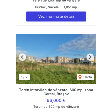
Teren de 1,051 mp de vânzare
Bunloc, Sacele
1,051 mp
Vezi mai multe detalii
Previous
Next
1
/
7
Harta
Teren intravilan de vânzare, 600 mp, zona
Coresi, Brașov
96,000 €
Teren de 600 mp de vânzare