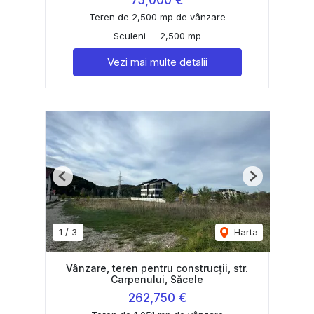
75,000 €
Teren de 2,500 mp de vânzare
Sculeni
2,500 mp
Vezi mai multe detalii
Previous
Next
1
/
3
Harta
Vânzare, teren pentru construcții, str.
Carpenului, Săcele
262,750 €