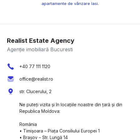
apartamente de vânzare Iasi
.
Realist Estate Agency
Agenție imobiliară Bucuresti
+40 77 111 1120
office@realist.ro
str. Clucerului, 2
Ne puteți vizita și în locațiile noastre din țară și din
Republica Moldova:
România
•⁠ ⁠Timișoara – Piața Consiliului Europei 1
•⁠ ⁠Brașov – Str. Lungă 14