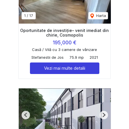
1
/
17
Harta
Oportunitate de investiție– venit imediat din
chirie, Cosmopolis
195,000 €
Casă / Vilă cu 3 camere de vânzare
Stefanestii de Jos
75.9 mp
2021
Vezi mai multe detalii
Previous
Next