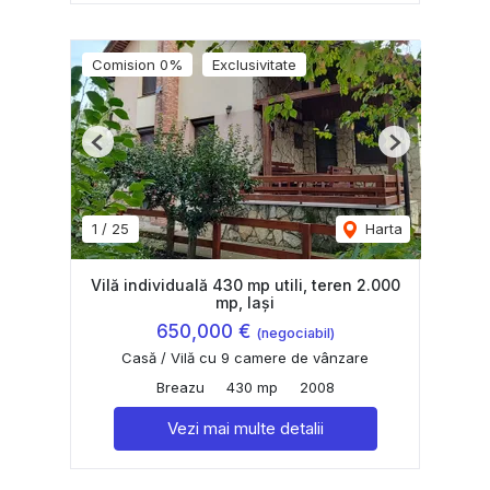
Comision 0%
Exclusivitate
Previous
Next
1
/
25
Harta
Vilă individuală 430 mp utili, teren 2.000
mp, Iași
650,000 €
(negociabil)
Casă / Vilă cu 9 camere de vânzare
Breazu
430 mp
2008
Vezi mai multe detalii