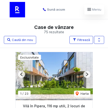
Sună acum
Meniu
Case de vânzare
75 rezultate
Caută din nou
Filtrează
Exclusivitate
Previous
Next
1
/
23
Harta
Vilă în Pipera, 116 mp utili, 2 locuri de