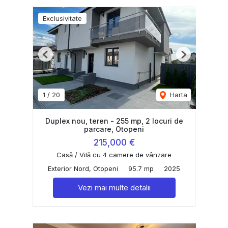
Exclusivitate
Previous
Next
1
/
20
Harta
Duplex nou, teren - 255 mp, 2 locuri de
parcare, Otopeni
215,000 €
Casă / Vilă cu 4 camere de vânzare
Exterior Nord, Otopeni
95.7 mp
2025
Vezi mai multe detalii