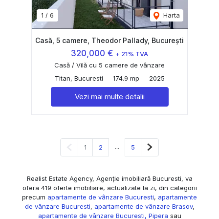
1
/
6
Harta
Casă, 5 camere, Theodor Pallady, București
320,000 €
+ 21% TVA
Casă / Vilă cu 5 camere de vânzare
Titan, Bucuresti
174.9 mp
2025
Vezi mai multe detalii
Pagina anterioară
...
Pagina următoare
1
2
5
Realist Estate Agency, Agenție imobiliară Bucuresti, va
ofera 419 oferte imobiliare, actualizate la zi, din categorii
precum
apartamente de vânzare Bucuresti
,
apartamente
de vânzare Bucuresti
,
apartamente de vânzare Brasov
,
apartamente de vânzare Bucuresti, Pipera
sau