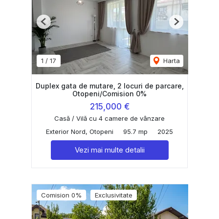
Previous
Next
1
/
17
Harta
Duplex gata de mutare, 2 locuri de parcare,
Otopeni/Comision 0%
215,000 €
Casă / Vilă cu 4 camere de vânzare
Exterior Nord, Otopeni
95.7 mp
2025
Vezi mai multe detalii
Comision 0%
Exclusivitate