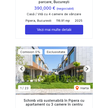
parcare, București
390,000 €
(negociabil)
Casă / Vilă cu 4 camere de vânzare
Pipera, Bucuresti
116.91 mp
2025
Vezi mai multe detalii
Comision 0%
Exclusivitate
Previous
Next
1
/
23
Harta
Schimb vilă sustenabilă în Pipera cu
apartament cu 3 camere în centru