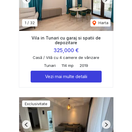
Previous
Next
1
/
32
Harta
Vila in Tunari cu garaj si spatii de
depozitare
325,000 €
Casă / Vilă cu 4 camere de vânzare
Tunari
114 mp
2019
Vezi mai multe detalii
Exclusivitate
Previous
Next