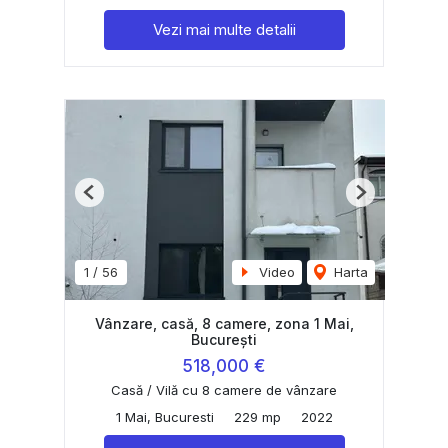
Vezi mai multe detalii
Previous
Next
1
/
56
Video
Harta
Vânzare, casă, 8 camere, zona 1 Mai,
București
518,000 €
Casă / Vilă cu 8 camere de vânzare
1 Mai, Bucuresti
229 mp
2022