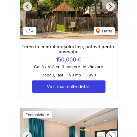
Previous
Next
1
/
4
Harta
Teren în centrul orașului Iași, potrivit pentru
investiție
150,000 €
Casă / Vilă cu 3 camere de vânzare
Copou, Iasi
90 mp
1890
Vezi mai multe detalii
Exclusivitate