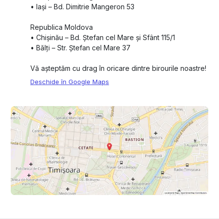
•⁠ ⁠Iași – Bd. Dimitrie Mangeron 53
Republica Moldova
•⁠ ⁠Chișinău – Bd. Ștefan cel Mare și Sfânt 115/1
•⁠ ⁠Bălți – Str. Ștefan cel Mare 37
Vă așteptăm cu drag în oricare dintre birourile noastre!
Deschide în Google Maps