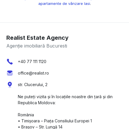
apartamente de vânzare Iasi
.
Realist Estate Agency
Agenție imobiliară Bucuresti
+40 77 111 1120
office@realist.ro
str. Clucerului, 2
Ne puteți vizita și în locațiile noastre din țară și din
Republica Moldova:
România
•⁠ ⁠Timișoara – Piața Consiliului Europei 1
•⁠ ⁠Brașov – Str. Lungă 14