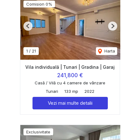
Comision 0%
Previous
Next
1
/
21
Harta
Vila individuală | Tunari | Gradina | Garaj
241,800 €
Casă / Vilă cu 4 camere de vânzare
Tunari
133 mp
2022
Vezi mai multe detalii
Exclusivitate