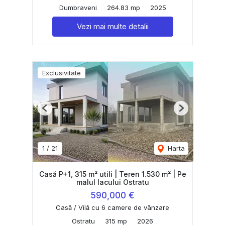
Dumbraveni
264.83 mp
2025
Vezi mai multe detalii
Exclusivitate
Previous
Next
1
/
21
Harta
Casă P+1, 315 m² utili | Teren 1.530 m² | Pe
malul lacului Ostratu
590,000 €
Casă / Vilă cu 6 camere de vânzare
Ostratu
315 mp
2026