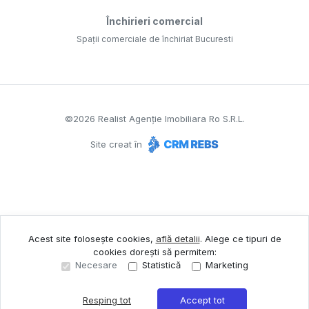
Închirieri comercial
Spații comerciale de închiriat Bucuresti
©
2026
Realist Agenție Imobiliara Ro S.R.L.
Site creat în
Acest site folosește cookies,
află detalii
.
Alege ce tipuri de
cookies dorești să permitem:
Necesare
Statistică
Marketing
Resping tot
Accept tot