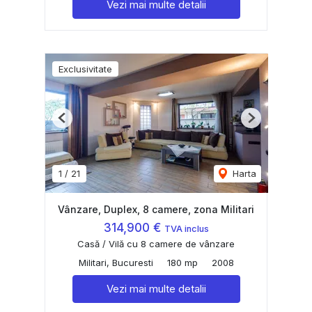
Vezi mai multe detalii
Exclusivitate
Previous
Next
1
/
21
Harta
Vânzare, Duplex, 8 camere, zona Militari
314,900 €
TVA inclus
Casă / Vilă cu 8 camere de vânzare
Militari, Bucuresti
180 mp
2008
Vezi mai multe detalii