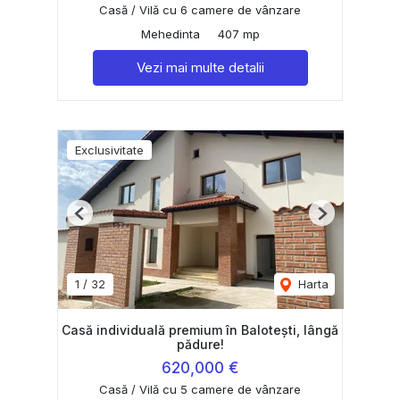
Casă / Vilă cu 6 camere de vânzare
Mehedinta
407 mp
Vezi mai multe detalii
Exclusivitate
Previous
Next
1
/
32
Harta
Casă individuală premium în Balotești, lângă
pădure!
620,000 €
Casă / Vilă cu 5 camere de vânzare