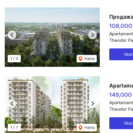
Продажа,
108,000
Apartament
Previous
Next
Theodor Pal
Vezi
1
/
5
Harta
Apartamen
149,000
Apartament
Previous
Next
Theodor Pal
Vezi
1
/
7
Harta