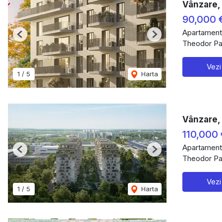
Vânzare, 
90,000 
Apartament
Previous
Next
Theodor Pal
Vezi
1
/
5
Harta
Vânzare, 
110,000
Apartament
Previous
Next
Theodor Pal
Vezi
1
/
5
Harta