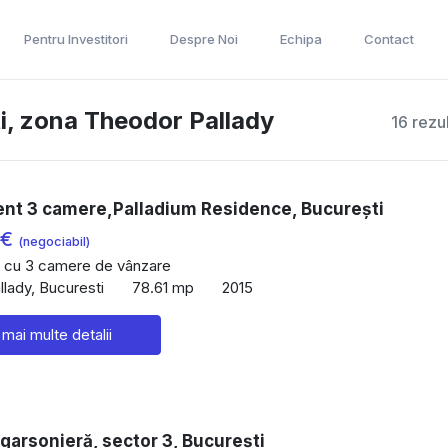
Pentru Investitori
Despre Noi
Echipa
Contact
i, zona Theodor Pallady
16 rezu
nt 3 camere,Palladium Residence, București
 €
(negociabil)
 cu 3 camere de vânzare
lady, Bucuresti
78.61 mp
2015
 mai multe detalii
garsonieră, sector 3, București