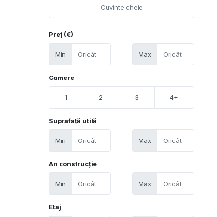
Preț (€)
Min
Max
Camere
1
2
3
4+
Suprafață utilă
Min
Max
An construcție
Min
Max
Etaj