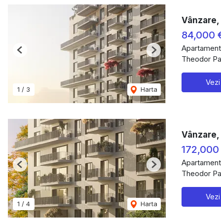
Vânzare, 
84,000 
Apartament
Previous
Next
Theodor Pal
Vezi
1
/
3
Harta
Vânzare, 
172,000
Apartament
Previous
Next
Theodor Pal
Vezi
1
/
4
Harta