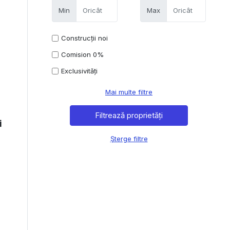
Min
Max
Construcții noi
Comision 0%
Exclusivități
Mai multe filtre
i
Șterge filtre