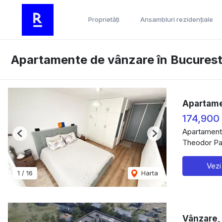
Proprietăți
Ansambluri rezidențiale
Apartamente de vânzare în Bucurest
Apartame
174,900
Apartament
Previous
Next
Theodor Pal
Vezi
1
/
16
Harta
Vânzare, 