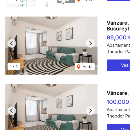
Vânzare, 
Bucureșt
98,000 
Apartament
Previous
Next
Theodor Pal
Vezi
1
/
9
Harta
Vânzare, 
100,000
Apartament
Previous
Next
Theodor Pal
Vezi