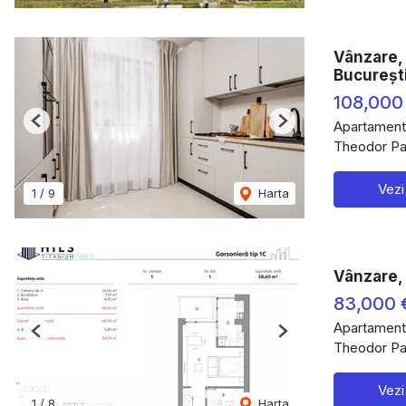
Vânzare, 
Bucureșt
108,000
Apartament
Previous
Next
Theodor Pal
Vezi
1
/
9
Harta
Vânzare, 
83,000
Apartament
Previous
Next
Theodor Pal
Vezi
1
/
8
Harta