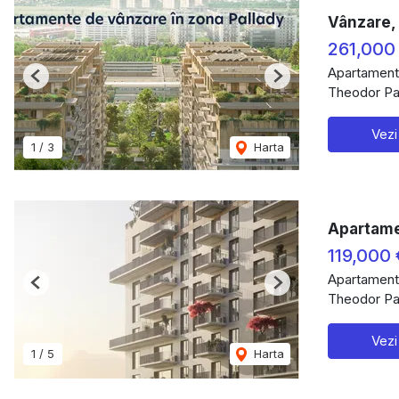
Vânzare, 
261,000
Apartament
Previous
Next
Theodor Pal
Vezi
1
/
3
Harta
Apartamen
119,000
Apartament
Previous
Next
Theodor Pal
Vezi
1
/
5
Harta