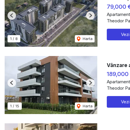
79,000 
Apartament
Previous
Next
Theodor Pal
Vezi
1
/
8
Harta
Vânzare a
189,000
Apartament
Previous
Next
Theodor Pal
Vezi
1
/
15
Harta