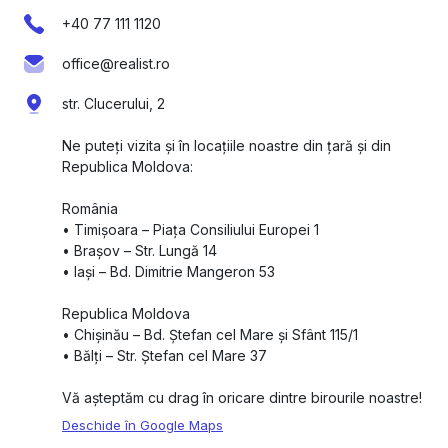
+40 77 111 1120
office@realist.ro
str. Clucerului, 2
Ne puteți vizita și în locațiile noastre din țară și din
Republica Moldova:
România
•⁠ ⁠Timișoara – Piața Consiliului Europei 1
•⁠ ⁠Brașov – Str. Lungă 14
•⁠ ⁠Iași – Bd. Dimitrie Mangeron 53
Republica Moldova
•⁠ ⁠Chișinău – Bd. Ștefan cel Mare și Sfânt 115/1
•⁠ ⁠Bălți – Str. Ștefan cel Mare 37
Vă așteptăm cu drag în oricare dintre birourile noastre!
Deschide în Google Maps