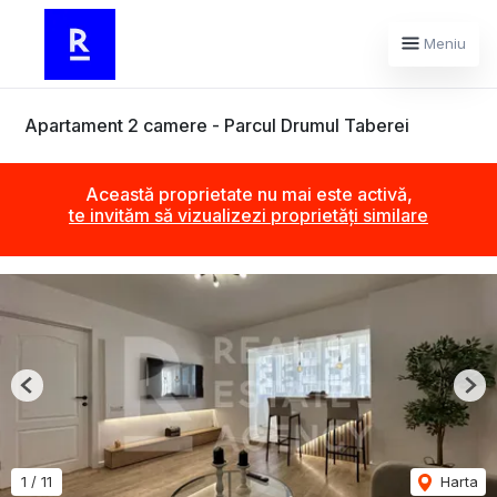
Meniu
Apartament 2 camere - Parcul Drumul Taberei
Această proprietate nu mai este activă,
te invităm să vizualizezi proprietăți similare
Previous
Nex
1
/
11
Harta