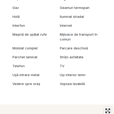
Gaz
Geamuri termopan
Hotă
Iluminat stradal
Interfon
Internet
Mașină de spălat rufe
Mijloace de transport în
comun
Mobilat complet
Parcare deschisă
Parchet laminat
Străzi asfaltate
Telefon
TV
Ușă intrare metal
Uși interior lemn
Vedere spre oraș
Vopsea lavabilă