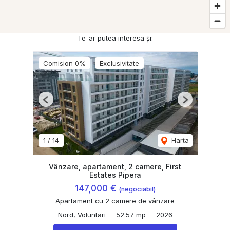
Te-ar putea interesa și:
Comision 0%
Exclusivitate
Previous
Next
1
/
14
Harta
Vânzare, apartament, 2 camere, First
Estates Pipera
147,000 €
(negociabil)
Apartament cu 2 camere de vânzare
Nord, Voluntari
52.57 mp
2026