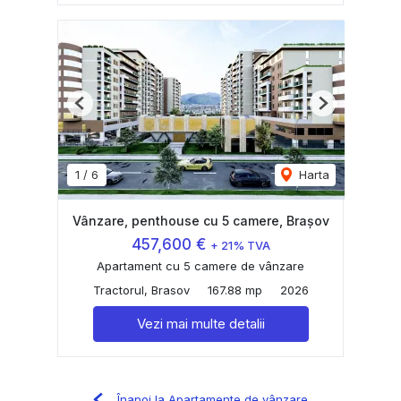
Previous
Next
1
/
6
Harta
Vânzare, penthouse cu 5 camere, Brașov
457,600 €
+ 21% TVA
Apartament cu 5 camere de vânzare
Tractorul, Brasov
167.88 mp
2026
Vezi mai multe detalii
Înapoi la Apartamente de vânzare