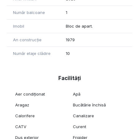
- aer condiționat
Număr balcoane
1
Imobil
Bloc de apart.
An construcție
1979
Număr etaje clădire
10
Facilități
Aer condiționat
Apă
Aragaz
Bucătărie închisă
Calorifere
Canalizare
CATV
Curent
Duș exterior
Frigider