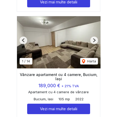
Vezi mai multe detalii
Previous
Next
1
/
14
Harta
Vânzare apartament cu 4 camere, Bucium,
Iași
189,000 €
+ 21% TVA
Apartament cu 4 camere de vânzare
Bucium, Iasi
105 mp
2022
Vezi mai multe detalii