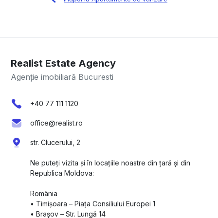
Realist Estate Agency
Agenție imobiliară Bucuresti
+40 77 111 1120
office@realist.ro
str. Clucerului, 2
Ne puteți vizita și în locațiile noastre din țară și din
Republica Moldova:
România
•⁠ ⁠Timișoara – Piața Consiliului Europei 1
•⁠ ⁠Brașov – Str. Lungă 14