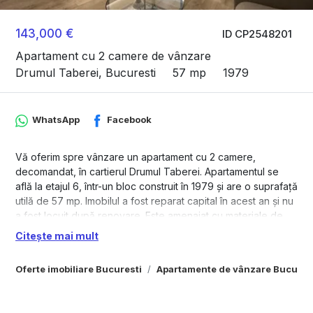
143,000 €
ID CP2548201
Apartament cu 2 camere de vânzare
Drumul Taberei, Bucuresti
57 mp
1979
WhatsApp
Facebook
Vă oferim spre vânzare un apartament cu 2 camere,
decomandat, în cartierul Drumul Taberei. Apartamentul se
află la etajul 6, într-un bloc construit în 1979 și are o suprafață
utilă de 57 mp. Imobilul a fost reparat capital în acest an și nu
a fost locuit după renovare. Este amenajat cu materiale de
cea mai bună calitate, ideal pentru cei care apreciază
Citește mai mult
detaliile și confortul. Mobilierul a fost realizat pe comandă, iar
designul tineresc oferă un spațiu primitor, perfect pentru un
Oferte imobiliare Bucuresti
Apartamente de vânzare Bucures
stil de viață modern.
Apartamentul este situat într-un bloc cu scară foarte curată și