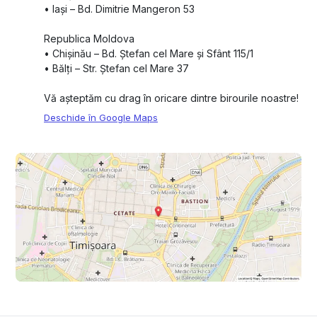
•⁠ ⁠Iași – Bd. Dimitrie Mangeron 53
Republica Moldova
•⁠ ⁠Chișinău – Bd. Ștefan cel Mare și Sfânt 115/1
•⁠ ⁠Bălți – Str. Ștefan cel Mare 37
Vă așteptăm cu drag în oricare dintre birourile noastre!
Deschide în Google Maps