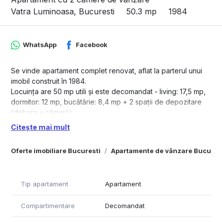
Vatra Luminoasa, Bucuresti
50.3 mp
1984
WhatsApp
Facebook
Se vinde apartament complet renovat, aflat la parterul unui
imobil construit în 1984.
Locuința are 50 mp utili și este decomandat - living: 17,5 mp,
dormitor: 12 mp, bucătărie: 8,4 mp + 2 spații de depozitare
(debara + cămară)
Apartametul a fost renovat complet: instalații electrice și
Citește mai mult
sanitare schimbate, pereți îndreptați, turnată șapă
Se vinde: semi-mobilat
Oferte imobiliare Bucuresti
Apartamente de vânzare Bucures
Loc de parcare de la ADP sector 2
Potrivit pentru rezidențial sau activitate comercială
Situat într-o zonă foarte accesibilă – strada Herta, în
Tip apartament
Apartament
apropierea Arena Națională / stadion, cu acces facil spre
transportul public.
Compartimentare
Decomandat
Proprietatea este ideală pentru cei care caută un apartament
gata de utilizare, fără investiții suplimentare.