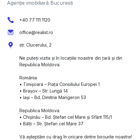
Agenție imobiliară Bucuresti
+40 77 111 1120
office@realist.ro
str. Clucerului, 2
Ne puteți vizita și în locațiile noastre din țară și din
Republica Moldova:
România
•⁠ ⁠Timișoara – Piața Consiliului Europei 1
•⁠ ⁠Brașov – Str. Lungă 14
•⁠ ⁠Iași – Bd. Dimitrie Mangeron 53
Republica Moldova
•⁠ ⁠Chișinău – Bd. Ștefan cel Mare și Sfânt 115/1
•⁠ ⁠Bălți – Str. Ștefan cel Mare 37
Vă așteptăm cu drag în oricare dintre birourile noastre!