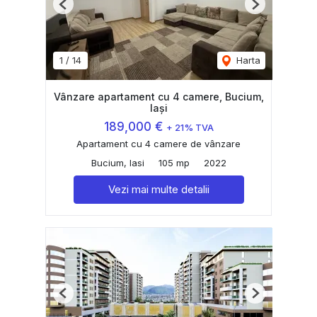
Previous
Next
1
/
14
Harta
Vânzare apartament cu 4 camere, Bucium,
Iași
189,000 €
+ 21% TVA
Apartament cu 4 camere de vânzare
Bucium, Iasi
105 mp
2022
Vezi mai multe detalii
Previous
Next