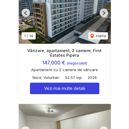
Previous
Next
1
/
14
Harta
Vânzare, apartament, 2 camere, First
Estates Pipera
147,000 €
(negociabil)
Apartament cu 2 camere de vânzare
Nord, Voluntari
52.57 mp
2026
Vezi mai multe detalii