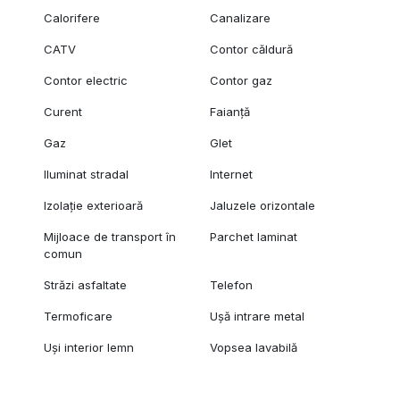
Calorifere
Canalizare
CATV
Contor căldură
Contor electric
Contor gaz
Curent
Faianță
Gaz
Glet
Iluminat stradal
Internet
Izolație exterioară
Jaluzele orizontale
Mijloace de transport în
Parchet laminat
comun
Străzi asfaltate
Telefon
Termoficare
Ușă intrare metal
Uși interior lemn
Vopsea lavabilă