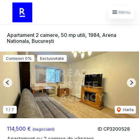
Meniu
Apartament 2 camere, 50 mp utili, 1984, Arena
Nationala, București
Comision 0%
Exclusivitate
Previous
Nex
1
/
7
Harta
114,500 €
ID CP3200528
(negociabil)
Apartament cu 2 camere de vânzare