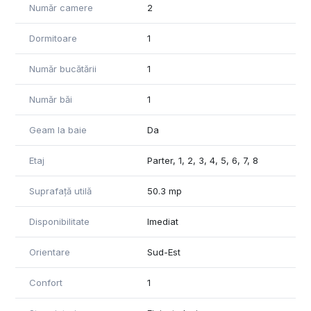
Comision 0 pentru cumpărător.
Număr camere
2
Contatează-ne pentru detalii!
Dormitoare
1
Număr bucătării
1
Număr băi
1
Geam la baie
Da
Etaj
Parter, 1, 2, 3, 4, 5, 6, 7, 8
Suprafață utilă
50.3 mp
Disponibilitate
Imediat
Orientare
Sud-Est
Confort
1