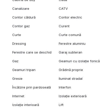
Canalizare
CATV
Contor căldură
Contor electric
Contor gaz
Curent
Curte
Curte comună
Dressing
Ferestre aluminiu
Ferestre care se deschid
Garaj subteran
Gaz
Geamuri cu izolație fonică
Geamuri tripan
Grădină proprie
Gresie
Iluminat stradal
Încălzire prin pardoseală
Interfon
Internet
Izolație exterioară
Izolație interioară
Lift