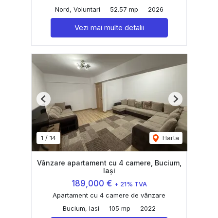
Nord, Voluntari
52.57 mp
2026
Vezi mai multe detalii
Previous
Next
1
/
14
Harta
Vânzare apartament cu 4 camere, Bucium,
Iași
189,000 €
+ 21% TVA
Apartament cu 4 camere de vânzare
Bucium, Iasi
105 mp
2022