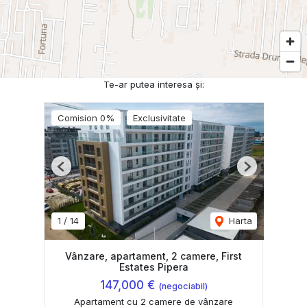
Te-ar putea interesa și:
Comision 0%
Exclusivitate
Previous
Next
1
/
14
Harta
Vânzare, apartament, 2 camere, First
Estates Pipera
147,000 €
(negociabil)
Apartament cu 2 camere de vânzare