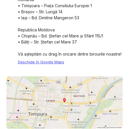
•⁠ ⁠Timișoara – Piața Consiliului Europei 1
•⁠ ⁠Brașov – Str. Lungă 14
•⁠ ⁠Iași – Bd. Dimitrie Mangeron 53
Republica Moldova
•⁠ ⁠Chișinău – Bd. Ștefan cel Mare și Sfânt 115/1
•⁠ ⁠Bălți – Str. Ștefan cel Mare 37
Vă așteptăm cu drag în oricare dintre birourile noastre!
Deschide în Google Maps