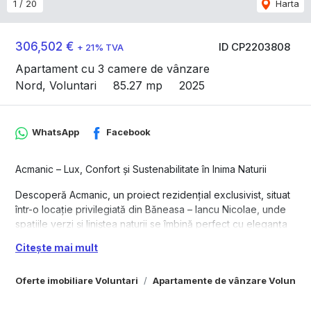
1
/
20
Harta
306,502 €
ID CP2203808
+ 21% TVA
Apartament cu 3 camere de vânzare
Nord, Voluntari
85.27 mp
2025
WhatsApp
Facebook
Acmanic – Lux, Confort și Sustenabilitate în Inima Naturii
Descoperă Acmanic, un proiect rezidențial exclusivist, situat
într-o locație privilegiată din Băneasa – Iancu Nicolae, unde
spațiile verzi și liniștea naturii se îmbină perfect cu eleganța
și rafinamentul. Amplasat într-o zonă cu acces rapid către
Citește mai mult
centrele comerciale și de afaceri din nordul capitalei, dar
totodată departe de agitația urbană, Acmanic redefinește
Oferte imobiliare Voluntari
Apartamente de vânzare Voluntar
conceptul de locuință de lux.
Apartamentul are suprafața totală de 133,06 mp (suprafața