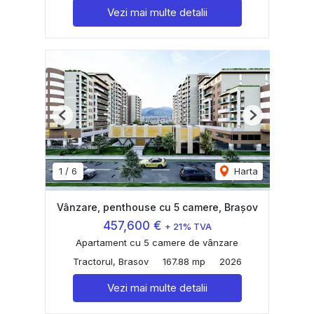
Vezi mai multe detalii
Previous
Next
1
/
6
Harta
Vânzare, penthouse cu 5 camere, Brașov
457,600 €
+ 21% TVA
Apartament cu 5 camere de vânzare
Tractorul, Brasov
167.88 mp
2026
Vezi mai multe detalii