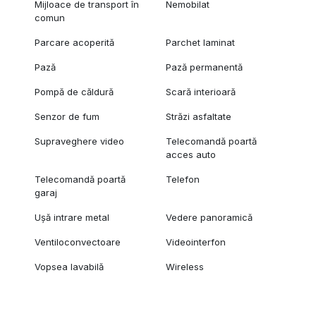
Mijloace de transport în
Nemobilat
comun
Parcare acoperită
Parchet laminat
Pază
Pază permanentă
Pompă de căldură
Scară interioară
Senzor de fum
Străzi asfaltate
Supraveghere video
Telecomandă poartă
acces auto
Telecomandă poartă
Telefon
garaj
Ușă intrare metal
Vedere panoramică
Ventiloconvectoare
Videointerfon
Vopsea lavabilă
Wireless