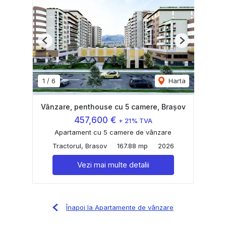
Previous
Next
1
/
6
Harta
Vânzare, penthouse cu 5 camere, Brașov
457,600 €
+ 21% TVA
Apartament cu 5 camere de vânzare
Tractorul, Brasov
167.88 mp
2026
Vezi mai multe detalii
Înapoi la Apartamente de vânzare