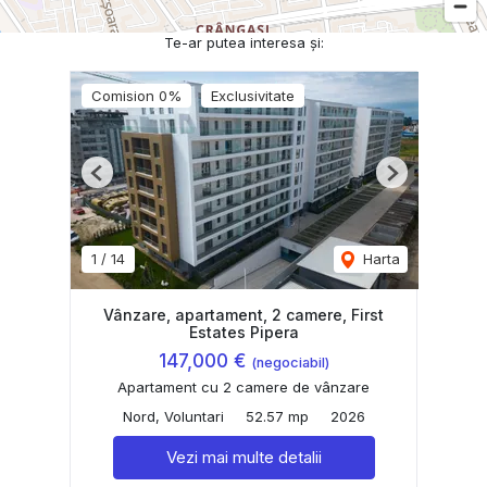
Te-ar putea interesa și:
Comision 0%
Exclusivitate
Previous
Next
1
/
14
Harta
Vânzare, apartament, 2 camere, First
Estates Pipera
147,000 €
(negociabil)
Apartament cu 2 camere de vânzare
Nord, Voluntari
52.57 mp
2026
Vezi mai multe detalii