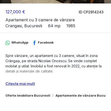
127,000 €
ID CP2814243
Apartament cu 3 camere de vânzare
Crangasi, Bucuresti
64 mp
1985
WhatsApp
Facebook
Spre vânzare, un apartament cu 3 camere, situat în zona
Crângași, pe strada Nicolae Oncescu. Se vinde complet
mobilat și utilat. Imobilul a fost renovat în 2022, cu atenție la
detalii și materiale de calitate.
Dotări:
Citește mai mult
Parchet laminat, instalație electrică nouă pe cupru, prize și
întrerupătoare Schneider, apometre cu citire radio.
Oferte imobiliare Bucuresti
Apartamente de vânzare Bucures
Geamuri termopan Salamander.
Balcon închis – spațiu suplimentar pentru joacă sau relaxare.
Baie cu geam spre exterior și baie de serviciu.