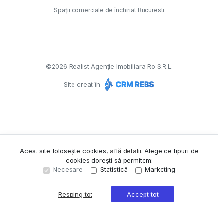
Spații comerciale de închiriat Bucuresti
©
2026
Realist Agenție Imobiliara Ro S.R.L.
Site creat în
Acest site folosește cookies,
află detalii
.
Alege ce tipuri de
cookies dorești să permitem:
Necesare
Statistică
Marketing
Resping tot
Accept tot