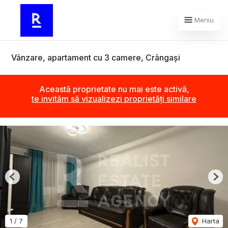
Meniu
Vânzare, apartament cu 3 camere, Crângași
Această proprietate nu mai este activă,
te invităm să vizualizezi proprietăți similare
Previous
Nex
1
/
7
Harta