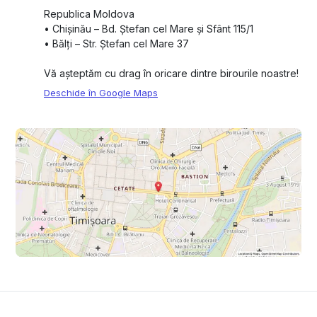
Republica Moldova
•⁠ ⁠Chișinău – Bd. Ștefan cel Mare și Sfânt 115/1
•⁠ ⁠Bălți – Str. Ștefan cel Mare 37
Vă așteptăm cu drag în oricare dintre birourile noastre!
Deschide în Google Maps