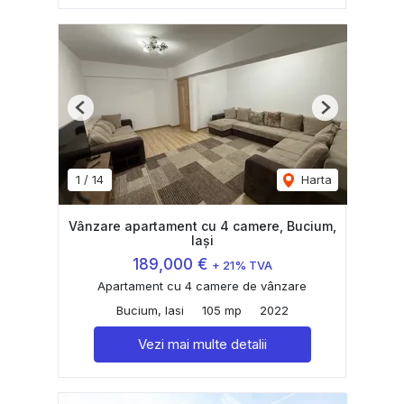
Previous
Next
1
/
14
Harta
Vânzare apartament cu 4 camere, Bucium,
Iași
189,000 €
+ 21% TVA
Apartament cu 4 camere de vânzare
Bucium, Iasi
105 mp
2022
Vezi mai multe detalii