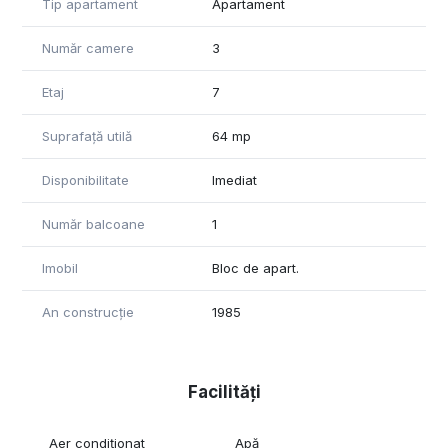
3 debarale încăpătoare.
Tip apartament
Apartament
3 aparate de aer condiționat.
2 lifturi; zona de la parter este recent renovată.
Număr camere
3
Pentru mai multe detalii, nu ezitați să contactați expertul
Etaj
7
nostru.
Suprafață utilă
64 mp
Disponibilitate
Imediat
Număr balcoane
1
Imobil
Bloc de apart.
An construcție
1985
Facilități
Aer condiționat
Apă