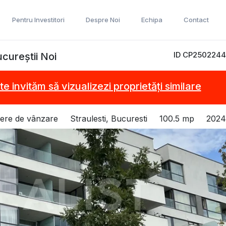
Pentru Investitori
Despre Noi
Echipa
Contact
ID CP2502244
cureștii Noi
te invităm să vizualizezi proprietăți similare
ere de vânzare
Straulesti, Bucuresti
100.5 mp
2024