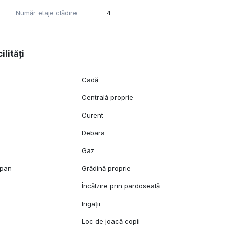
Număr etaje clădire
4
 conectat la oraș, dar și pentru investitori care doresc un
ilități
Cadă
Centrală proprie
Curent
Debara
Gaz
opan
Grădină proprie
l
Încălzire prin pardoseală
Irigații
Loc de joacă copii