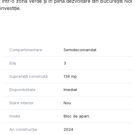
ntr-o zonă verde și în plină dezvoltare din Bucureștii Noi
nvestiție.
 relaxare în aer liber;
Compartimentare
Semidecomandat
;
Etaj
3
ntru toți membrii familiei;
Suprafață construită
134 mp
ntru relaxare;
Disponibilitate
Imediat
– pentru un confort optim în orice sezon;
i reduse și sustenabilitate;
Stare interior
Nou
Imobil
Bloc de apart.
An construcție
2024
și alte facilități urbane.