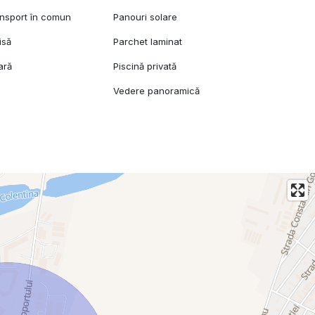
ansport în comun
Panouri solare
isă
Parchet laminat
ară
Piscină privată
Vedere panoramică