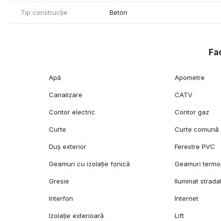
Tip construcție
Beton
Ideal pentru cei care caută un spațiu modern, eficient și
imobil valoros și ușor de închiriat.
Pentru mai multe detalii, contactați expertul nostru!
Fac
Apă
Apometre
Canalizare
CATV
Contor electric
Contor gaz
Curte
Curte comună
Duș exterior
Ferestre PVC
Geamuri cu izolație fonică
Geamuri term
Gresie
Iluminat strada
Interfon
Internet
Izolație exterioară
Lift