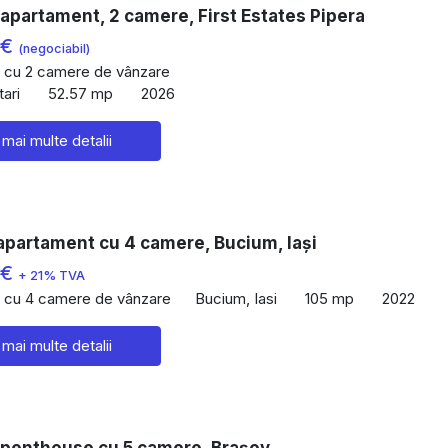
apartament, 2 camere, First Estates Pipera
 €
(negociabil)
 cu 2 camere de vânzare
ari
52.57 mp
2026
 mai multe detalii
apartament cu 4 camere, Bucium, Iași
 €
+ 21% TVA
 cu 4 camere de vânzare
Bucium, Iasi
105 mp
2022
 mai multe detalii
 penthouse cu 5 camere, Brașov