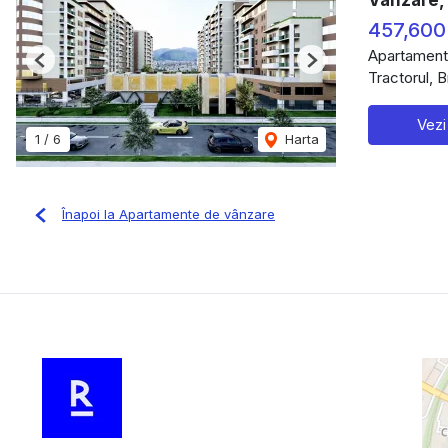
457,600
Apartament
Previous
Next
Tractorul, 
Vezi
1
/
6
Harta
Înapoi la Apartamente de vânzare