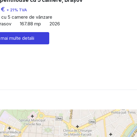
 €
+ 21% TVA
 cu 5 camere de vânzare
Brasov
167.88 mp
2026
 mai multe detalii