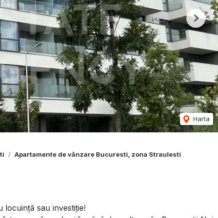
Next
Harta
ti
Apartamente de vânzare Bucuresti, zona Straulesti
locuință sau investiție!