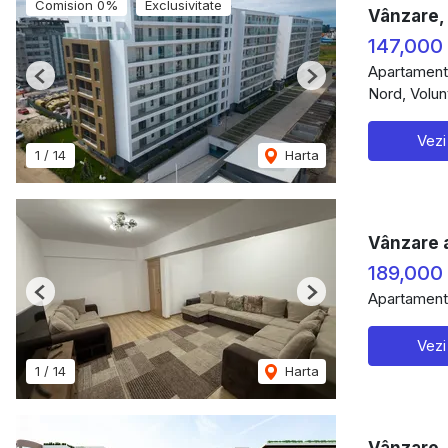
Comision 0%
Exclusivitate
Vânzare, 
147,000
Apartament
Previous
Next
Nord, Volunt
Vezi
1
/
14
Harta
Vânzare 
189,000
Apartament
Previous
Next
Vezi
1
/
14
Harta
Vânzare,