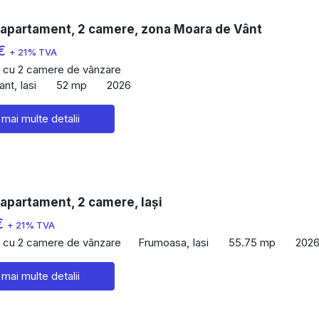
 apartament, 2 camere, zona Moara de Vânt
 €
+ 21% TVA
 cu 2 camere de vânzare
nt, Iasi
52 mp
2026
 mai multe detalii
apartament, 2 camere, Iași
€
+ 21% TVA
 cu 2 camere de vânzare
Frumoasa, Iasi
55.75 mp
202
 mai multe detalii