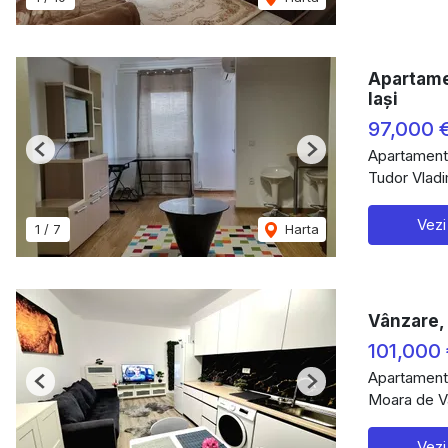
Apartame
Iași
97,000 
Apartament
Previous
Next
Tudor Vladi
Vezi
1
/
7
Harta
Vânzare, 
101,000
Apartament
Previous
Next
Moara de Va
Vezi