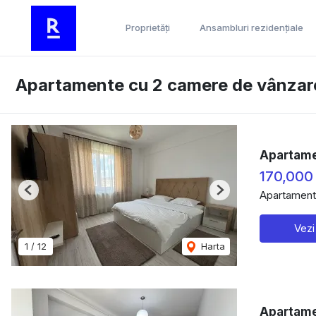
Proprietăți
Ansambluri rezidențiale
Apartamente cu 2 camere de vânzare 
Apartame
170,000
Apartament
Previous
Next
Vezi
1
/
12
Harta
Apartame