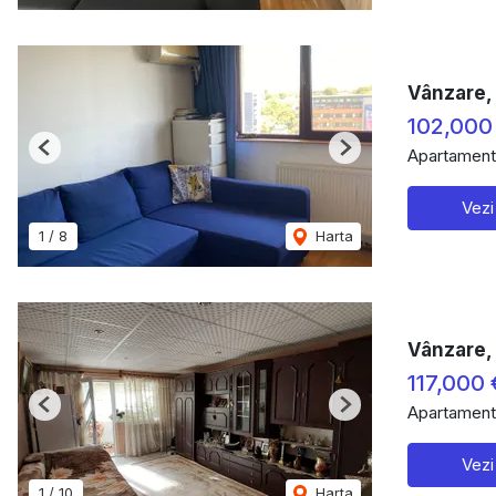
Vânzare, 
102,000
Apartament
Previous
Next
Vezi
1
/
8
Harta
Vânzare, 
117,000 
Apartament
Previous
Next
Vezi
1
/
10
Harta