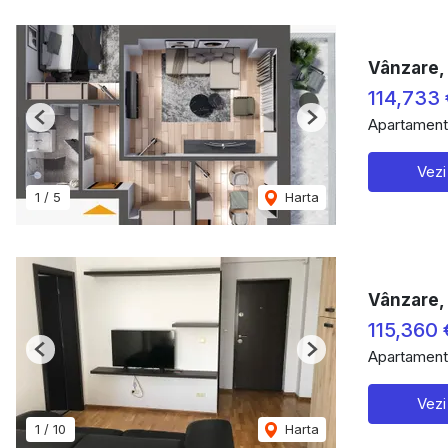
Vânzare, 
114,733
Apartament
Previous
Next
Vezi
1
/
5
Harta
Vânzare, 
115,360 
Apartament
Previous
Next
Vezi
1
/
10
Harta