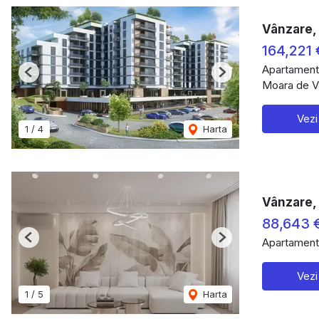
Vânzare,
164,221
Apartament
Previous
Next
Moara de Va
Vezi
1
/
4
Harta
Vânzare, 
88,643 
Apartament
Previous
Next
Vezi
1
/
5
Harta