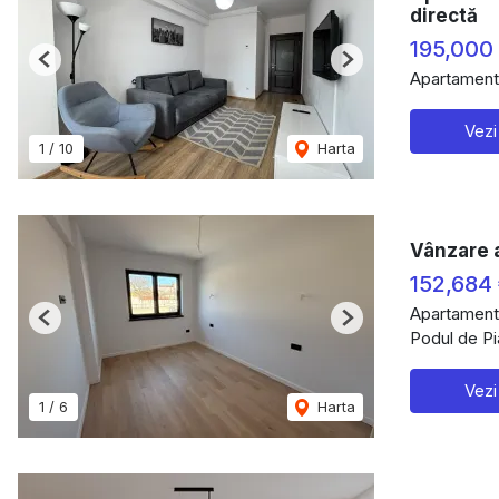
directă
195,000
Previous
Next
Apartament
Vezi
1
/
10
Harta
Vânzare a
152,684
Apartament
Previous
Next
Podul de Pia
Vezi
1
/
6
Harta