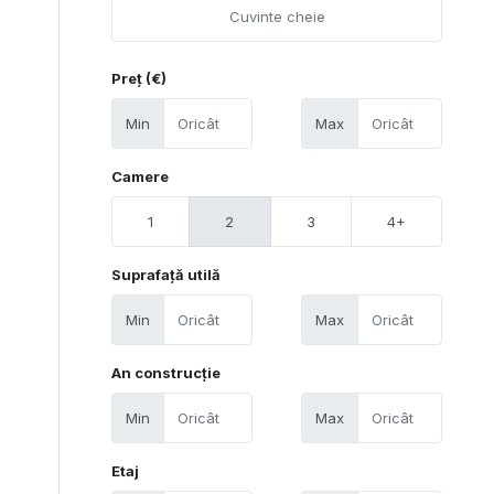
Preț (€)
Min
Max
Camere
1
2
3
4+
Suprafață utilă
Min
Max
An construcție
Min
Max
Etaj