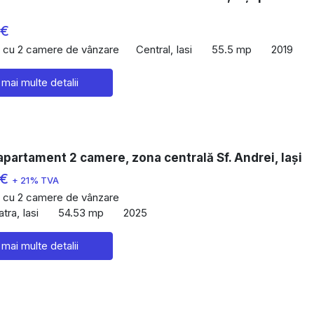
 €
 cu 2 camere de vânzare
Central, Iasi
55.5 mp
2019
 mai multe detalii
partament 2 camere, zona centrală Sf. Andrei, Iași
 €
+ 21% TVA
 cu 2 camere de vânzare
tra, Iasi
54.53 mp
2025
 mai multe detalii