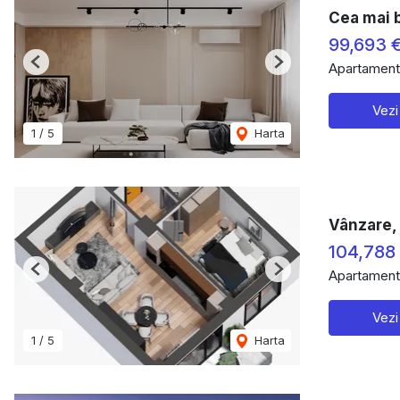
Cea mai b
99,693 
Apartament
Previous
Next
Vezi
1
/
5
Harta
Vânzare, 
104,788
Apartament
Previous
Next
Vezi
1
/
5
Harta