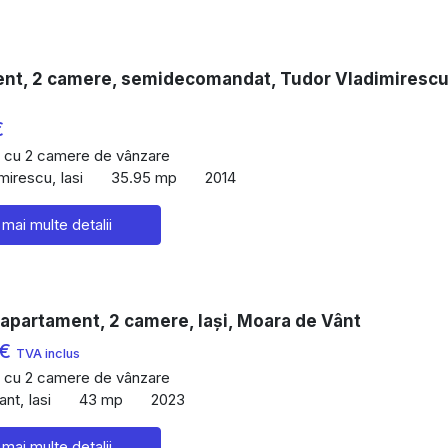
nt, 2 camere, semidecomandat, Tudor Vladimirescu
€
 cu 2 camere de vânzare
mirescu, Iasi
35.95 mp
2014
 mai multe detalii
apartament, 2 camere, Iași, Moara de Vânt
 €
TVA inclus
 cu 2 camere de vânzare
nt, Iasi
43 mp
2023
 mai multe detalii