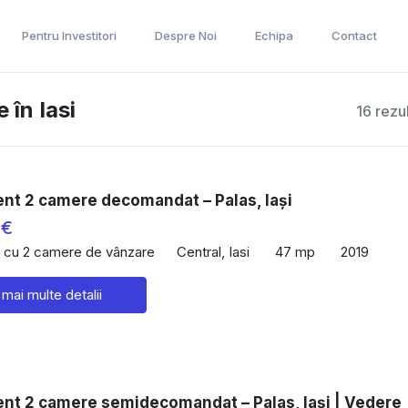
Pentru Investitori
Despre Noi
Echipa
Contact
în Iasi
16 rezu
nt 2 camere decomandat – Palas, Iași
 €
 cu 2 camere de vânzare
Central, Iasi
47 mp
2019
 mai multe detalii
nt 2 camere semidecomandat – Palas, Iași | Vedere