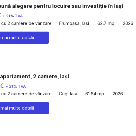
ună alegere pentru locuire sau investiție în Iași
€
+ 21% TVA
 cu 2 camere de vânzare
Frumoasa, Iasi
62.7 mp
2026
 mai multe detalii
apartament, 2 camere, Iași
 €
+ 21% TVA
 cu 2 camere de vânzare
Cug, Iasi
61.64 mp
2026
 mai multe detalii