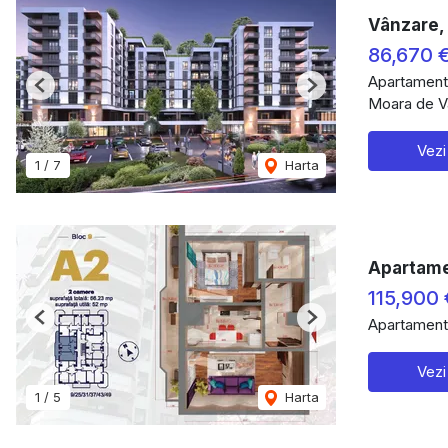
Vânzare, 
86,670 
Apartament
Previous
Next
Moara de Va
Vezi
1
/
7
Harta
Apartame
115,900
Apartament
Previous
Next
Vezi
1
/
5
Harta