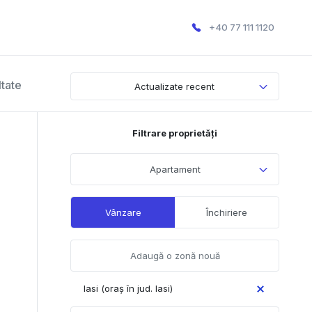
+40 77 111 1120
ltate
Actualizate recent
Filtrare proprietăți
Apartament
Vânzare
Închiriere
Iasi (oraș în jud. Iasi)