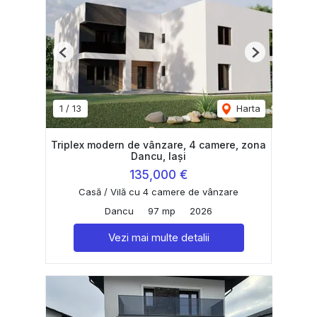
Previous
Next
1
/
13
Harta
Triplex modern de vânzare, 4 camere, zona
Dancu, Iași
135,000 €
Casă / Vilă cu 4 camere de vânzare
Dancu
97 mp
2026
Vezi mai multe detalii