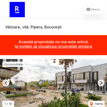
Meniu
Vânzare, vilă, Pipera, București
Această proprietate nu mai este activă,
te invităm să vizualizezi proprietăți similare
Exclusivitate
Previous
Nex
1
/
14
Harta