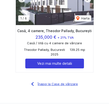
Previous
Next
1
/
6
Harta
Casă, 4 camere, Theodor Pallady, București
235,000 €
+ 21% TVA
Casă / Vilă cu 4 camere de vânzare
Theodor Pallady, Bucuresti
139.25 mp
2025
Vezi mai multe detalii
Înapoi la Case de vânzare