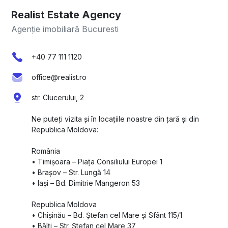
Realist Estate Agency
Agenție imobiliară Bucuresti
+40 77 111 1120
office@realist.ro
str. Clucerului, 2
Ne puteți vizita și în locațiile noastre din țară și din
Republica Moldova:
România
•⁠ ⁠Timișoara – Piața Consiliului Europei 1
•⁠ ⁠Brașov – Str. Lungă 14
•⁠ ⁠Iași – Bd. Dimitrie Mangeron 53
Republica Moldova
•⁠ ⁠Chișinău – Bd. Ștefan cel Mare și Sfânt 115/1
•⁠ ⁠Bălți – Str. Ștefan cel Mare 37