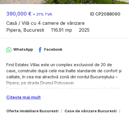
390,000 €
ID CP2088090
+ 21% TVA
Casă / Vilă cu 4 camere de vânzare
Pipera, Bucuresti
116.91 mp
2025
WhatsApp
Facebook
First Estates Villas este un complex exclusivist de 20 de
case, construite după cele mai înalte standarde de confort și
calitate, în cea mai atractivă zonă din nordul Bucureștiului –
Pipera, pe strada Drumul Potcoavei.
Fiecare vilă este proiectată cu o atenție minuțioasă la detalii,
pentru a oferi un standard de viață superior. Prevăzut să fie
Citește mai mult
finalizat în toamna anului 2025, First Estates Villas reprezintă
o oportunitate remarcabilă pentru cei care își doresc o
Oferte imobiliare Bucuresti
Case de vânzare Bucuresti
Cas
locuință de familie într-unul dintre cele mai selecte cartiere
ale capitalei.
Locația asigură confortul și liniștea necesare unui spațiu