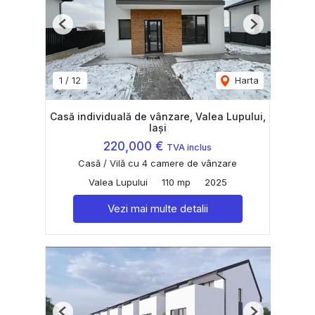
Previous
Next
1
/
12
Harta
Casă individuală de vânzare, Valea Lupului,
Iași
220,000 €
TVA inclus
Casă / Vilă cu 4 camere de vânzare
Valea Lupului
110 mp
2025
Vezi mai multe detalii