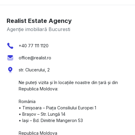
Realist Estate Agency
Agenție imobiliară Bucuresti
+40 77 111 1120
office@realist.ro
str. Clucerului, 2
Ne puteți vizita și în locațiile noastre din țară și din
Republica Moldova:
România
•⁠ ⁠Timișoara – Piața Consiliului Europei 1
•⁠ ⁠Brașov – Str. Lungă 14
•⁠ ⁠Iași – Bd. Dimitrie Mangeron 53
Republica Moldova