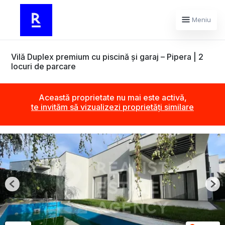
Meniu
Vilă Duplex premium cu piscină și garaj – Pipera | 2
locuri de parcare
Această proprietate nu mai este activă,
te invităm să vizualizezi proprietăți similare
Previous
Nex