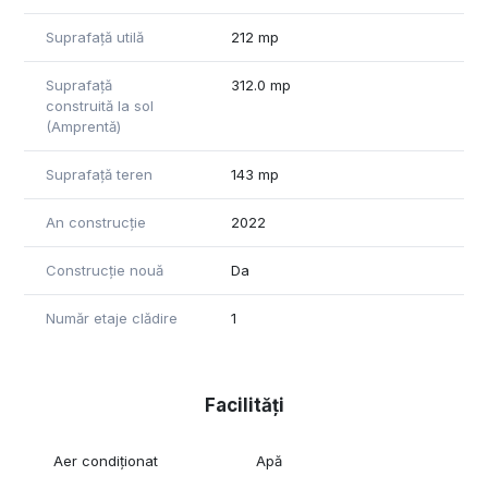
Suprafață utilă
212 mp
Suprafață
312.0 mp
construită la sol
(Amprentă)
Suprafață teren
143 mp
An construcție
2022
Construcție nouă
Da
Număr etaje clădire
1
Facilități
Aer condiționat
Apă