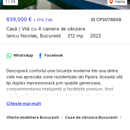
1
/
29
Harta
639,000 €
ID CP3076959
+ 21% TVA
Casă / Vilă cu 4 camere de vânzare
Iancu Nicolae, Bucuresti
212 mp
2022
WhatsApp
Facebook
Descoperă confortul unei locuințe moderne într-una dintre
cele mai apreciate zone rezidențiale din Pipera. Această vilă
tip duplex impresionează prin spațiile generoase,
compartimentarea inteligentă și facilitățile premium, fiind
ideală pentru o familie care își dorește liniște, intimitate și
acces rapid către zona de nord a Bucureștiului.
Citește mai mult
Proprietatea are o suprafață utilă de 212 mp și o suprafață
Oferte imobiliare Bucuresti
Case de vânzare Bucuresti
Cas
construită de 312 mp, oferind un stil de viață rafinat într-un
cadru elegant.