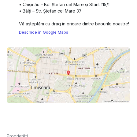
•⁠ ⁠Chișinău – Bd. Ștefan cel Mare și Sfânt 115/1
•⁠ ⁠Bălți – Str. Ștefan cel Mare 37
Vă așteptăm cu drag în oricare dintre birourile noastre!
Deschide în Google Maps
Proprietăți