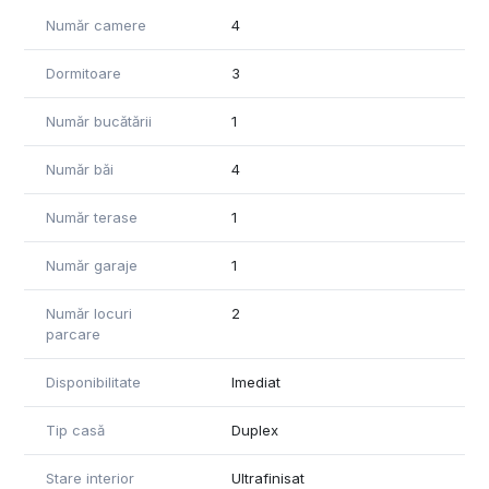
Compartimentare
Număr camere
4
• Living generos cu zonă de relaxare
• Bucătărie spațioasă
Dormitoare
3
• 3 dormitoare luminoase
• Dressing dedicat
Număr bucătării
1
• 4 băi moderne
Număr băi
4
Facilități și beneficii
• Piscină privată – perfectă pentru relaxare și momente
Număr terase
1
petrecute cu familia
• Garaj privat
• 2 locuri de parcare exterioare
Număr garaje
1
• Spații ample și bine organizate
• Ideală pentru locuire permanentă sau investiție premium
Număr locuri
2
parcare
Această proprietate oferă echilibrul perfect între confort,
intimitate și proximitatea față de școli internaționale, centre
Disponibilitate
Imediat
comerciale și principalele puncte de interes din zona de
nord.
Tip casă
Duplex
📞 Pentru mai multe detalii sau programarea unei vizionări, vă
Stare interior
Ultrafinisat
stăm cu drag la dispoziție.