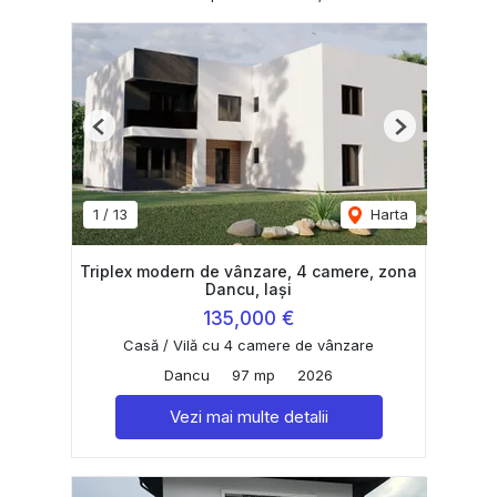
Previous
Next
1
/
13
Harta
Triplex modern de vânzare, 4 camere, zona
Dancu, Iași
135,000 €
Casă / Vilă cu 4 camere de vânzare
Dancu
97 mp
2026
Vezi mai multe detalii