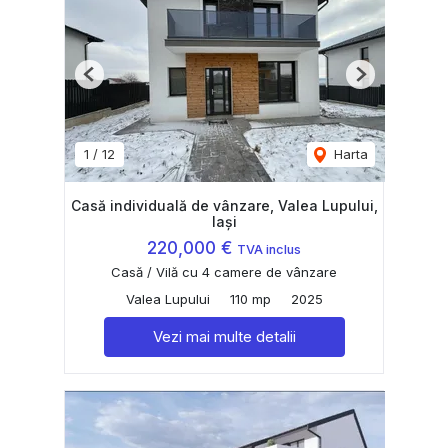
Previous
Next
1
/
12
Harta
Casă individuală de vânzare, Valea Lupului,
Iași
220,000 €
TVA inclus
Casă / Vilă cu 4 camere de vânzare
Valea Lupului
110 mp
2025
Vezi mai multe detalii