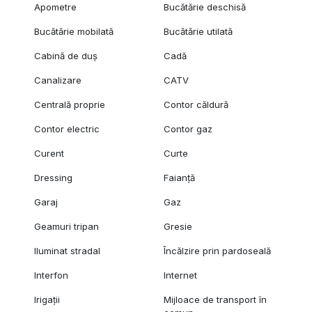
Apometre
Bucătărie deschisă
Bucătărie mobilată
Bucătărie utilată
Cabină de duș
Cadă
Canalizare
CATV
Centrală proprie
Contor căldură
Contor electric
Contor gaz
Curent
Curte
Dressing
Faianță
Garaj
Gaz
Geamuri tripan
Gresie
Iluminat stradal
Încălzire prin pardoseală
Interfon
Internet
Irigații
Mijloace de transport în