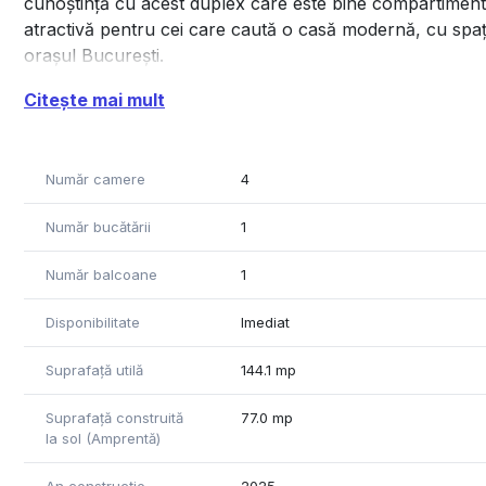
cunoștință cu acest duplex care este bine compartimentat,
atractivă pentru cei care caută o casă modernă, cu spați
orașul București.
Compartimentare:
Citește mai mult
Parter:
* living
Număr camere
4
* bucătărie
* baie
Număr bucătării
1
* hol
* cameră tehnică
Număr balcoane
1
Etaj:
Disponibilitate
Imediat
* dormitor matrimonial + dressing + baie
* dormitor 1
Suprafață utilă
144.1 mp
* dormitor 2
* baie
Suprafață construită
77.0 mp
la sol (Amprentă)
* hol spațios
* balcon