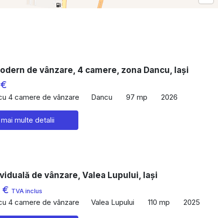
odern de vânzare, 4 camere, zona Dancu, Iași
 €
 cu 4 camere de vânzare
Dancu
97 mp
2026
 mai multe detalii
viduală de vânzare, Valea Lupului, Iași
0 €
TVA inclus
 cu 4 camere de vânzare
Valea Lupului
110 mp
2025