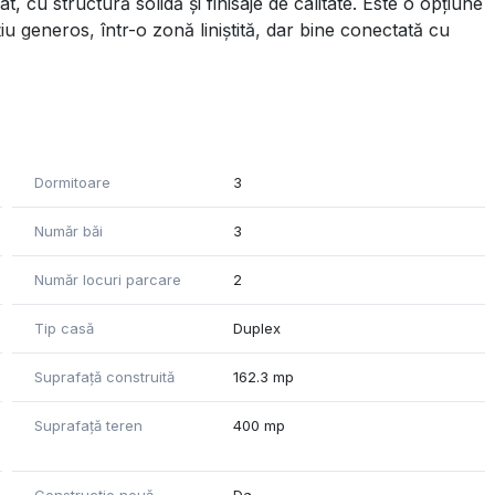
 cu structură solidă și finisaje de calitate. Este o opțiune
u generos, într-o zonă liniștită, dar bine conectată cu
Dormitoare
3
Număr băi
3
Număr locuri parcare
2
Tip casă
Duplex
Suprafață construită
162.3 mp
Suprafață teren
400 mp