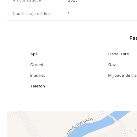
An construcție
2025
Se va preda la cheie.
Număr etaje clădire
1
Prețul este de 238.000 euro
Fac
Apă
Canalizare
Curent
Gaz
Internet
Mijloace de tr
Telefon