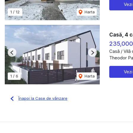
Vezi
1
/
12
Harta
Casă, 4 c
235,00
Casă / Vilă
Previous
Next
Theodor Pal
Vezi
1
/
6
Harta
Înapoi la Case de vânzare