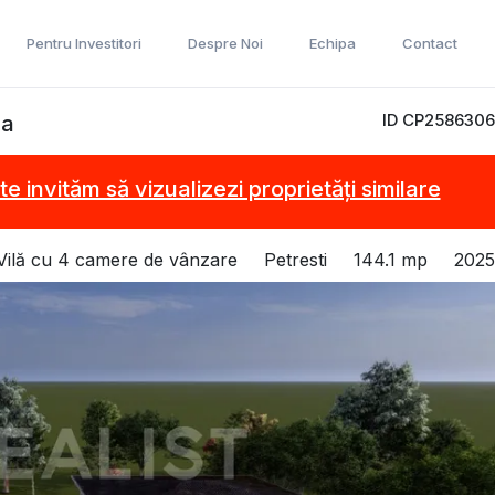
Pentru Investitori
Despre Noi
Echipa
Contact
ID CP2586306
ca
te invităm să vizualizezi proprietăți similare
Vilă cu 4 camere de vânzare
Petresti
144.1 mp
2025