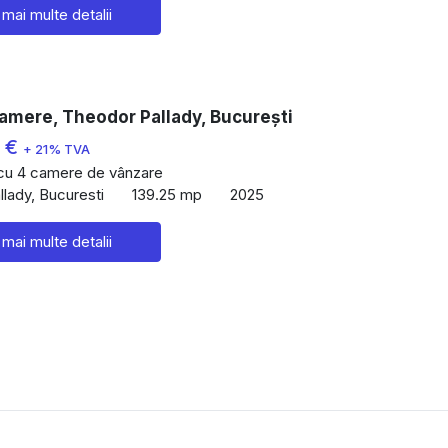
 mai multe detalii
amere, Theodor Pallady, București
0 €
+ 21% TVA
 cu 4 camere de vânzare
lady, Bucuresti
139.25 mp
2025
 mai multe detalii