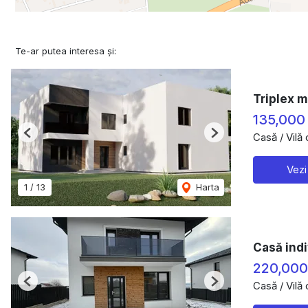
Te-ar putea interesa și:
Triplex m
135,000
Casă / Vilă
Previous
Next
Vezi
1
/
13
Harta
Casă indi
220,00
Casă / Vilă
Previous
Next