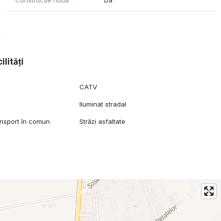
Construcție nouă
Da
ilități
CATV
Iluminat stradal
ansport în comun
Străzi asfaltate