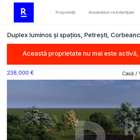
Proprietăți
Ansambluri rezidențiale
Duplex luminos și spațios, Petrești, Corbean
Această proprietate nu mai este activă,
238,000 €
Casă / 