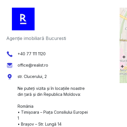
Agenție imobiliară Bucuresti
+40 77 111 1120
office@realist.ro
str. Clucerului, 2
Ne puteți vizita și în locațiile noastre
din țară și din Republica Moldova:
România
•⁠ ⁠Timișoara – Piața Consiliului Europei
1
•⁠ ⁠Brașov – Str. Lungă 14