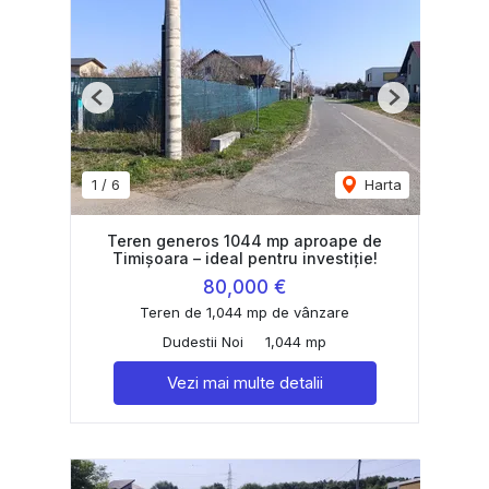
Previous
Next
1
/
6
Harta
Teren generos 1044 mp aproape de
Timișoara – ideal pentru investiție!
80,000 €
Teren de 1,044 mp de vânzare
Dudestii Noi
1,044 mp
Vezi mai multe detalii