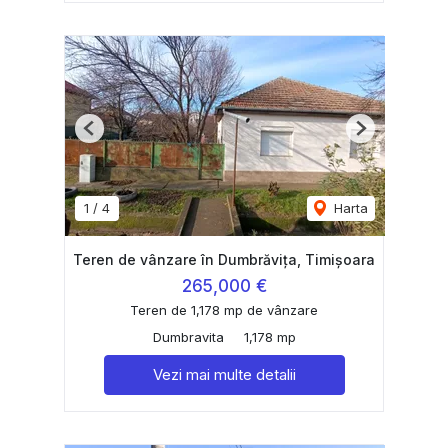
Previous
Next
1
/
4
Harta
Teren de vânzare în Dumbrăvița, Timișoara
265,000 €
Teren de 1,178 mp de vânzare
Dumbravita
1,178 mp
Vezi mai multe detalii