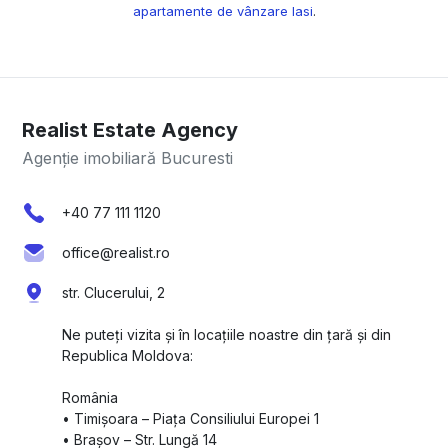
apartamente de vânzare Iasi
.
Realist Estate Agency
Agenție imobiliară Bucuresti
+40 77 111 1120
office@realist.ro
str. Clucerului, 2
Ne puteți vizita și în locațiile noastre din țară și din
Republica Moldova:
România
•⁠ ⁠Timișoara – Piața Consiliului Europei 1
•⁠ ⁠Brașov – Str. Lungă 14