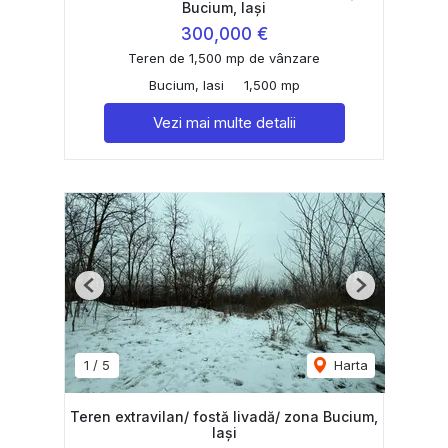
Bucium, Iași
300,000 €
Teren de 1,500 mp de vânzare
Bucium, Iasi
1,500 mp
Vezi mai multe detalii
Previous
Next
1
/
5
Harta
Teren extravilan/ fostă livadă/ zona Bucium,
Iași