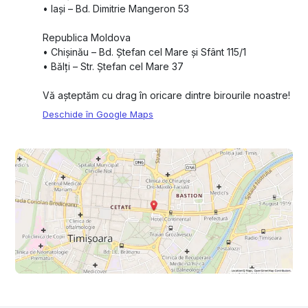
•⁠ ⁠Iași – Bd. Dimitrie Mangeron 53
Republica Moldova
•⁠ ⁠Chișinău – Bd. Ștefan cel Mare și Sfânt 115/1
•⁠ ⁠Bălți – Str. Ștefan cel Mare 37
Vă așteptăm cu drag în oricare dintre birourile noastre!
Deschide în Google Maps