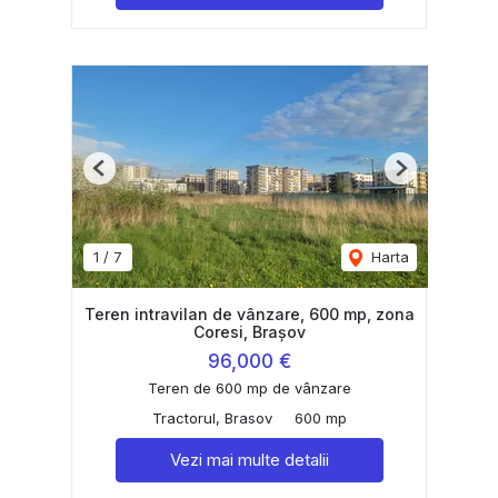
Previous
Next
1
/
7
Harta
Teren intravilan de vânzare, 600 mp, zona
Coresi, Brașov
96,000 €
Teren de 600 mp de vânzare
Tractorul, Brasov
600 mp
Vezi mai multe detalii