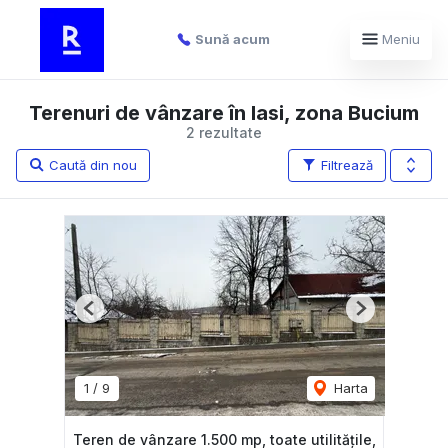
Sună acum
Meniu
Terenuri de vânzare în Iasi, zona Bucium
2 rezultate
Caută din nou
Filtrează
Previous
Next
1
/
9
Harta
Teren de vânzare 1.500 mp, toate utilitățile,