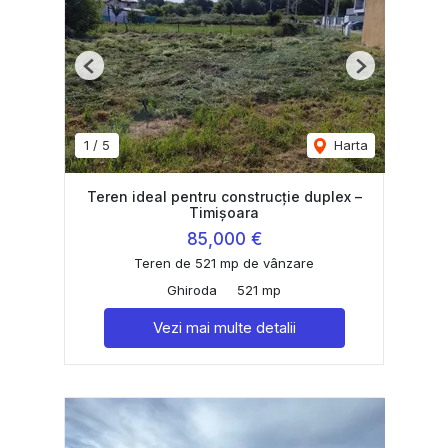
Previous
Next
1
/
5
Harta
Teren ideal pentru construcție duplex –
Timișoara
85,000 €
Teren de 521 mp de vânzare
Ghiroda
521 mp
Vezi mai multe detalii