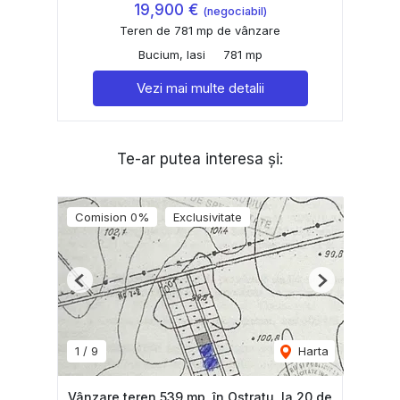
19,900 €
(negociabil)
Teren de 781 mp de vânzare
Bucium, Iasi
781 mp
Vezi mai multe detalii
Te-ar putea interesa și:
Comision 0%
Exclusivitate
Previous
Next
1
/
9
Harta
Vânzare teren 539 mp, în Ostratu, la 20 de