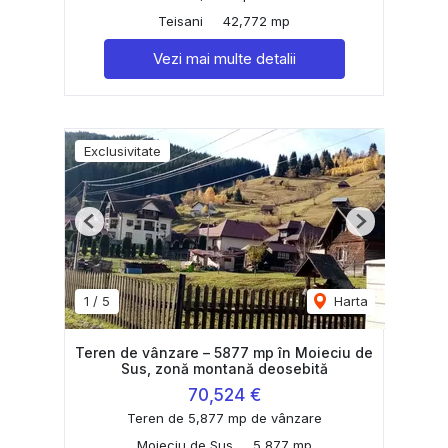
Teisani
42,772 mp
Vezi mai multe detalii
Exclusivitate
Previous
Next
1
/
5
Harta
Teren de vânzare – 5877 mp în Moieciu de
Sus, zonă montană deosebită
70,524 €
Teren de 5,877 mp de vânzare
Moieciu de Sus
5,877 mp