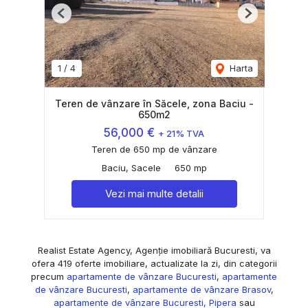
Previous
Next
1
/
4
Harta
Teren de vânzare în Săcele, zona Baciu -
650m2
56,000 €
+ 21% TVA
Teren de 650 mp de vânzare
Baciu, Sacele
650 mp
Vezi mai multe detalii
Realist Estate Agency, Agenție imobiliară Bucuresti, va
ofera 419 oferte imobiliare, actualizate la zi, din categorii
precum
apartamente de vânzare Bucuresti
,
apartamente
de vânzare Bucuresti
,
apartamente de vânzare Brasov
,
apartamente de vânzare Bucuresti, Pipera
sau