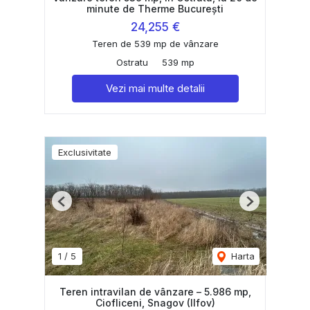
minute de Therme București
24,255 €
Teren de 539 mp de vânzare
Ostratu
539 mp
Vezi mai multe detalii
Exclusivitate
Previous
Next
1
/
5
Harta
Teren intravilan de vânzare – 5.986 mp,
Ciofliceni, Snagov (Ilfov)