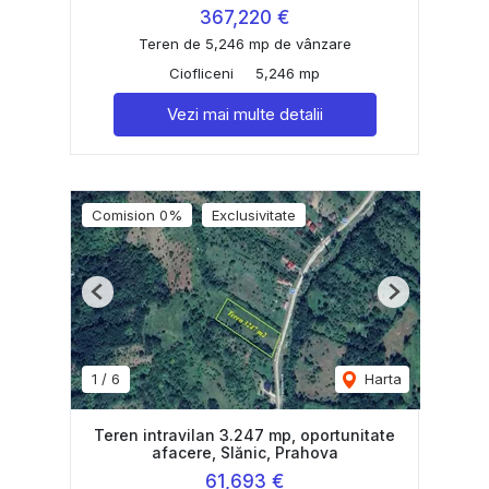
367,220 €
Teren de 5,246 mp de vânzare
Ciofliceni
5,246 mp
Vezi mai multe detalii
Comision 0%
Exclusivitate
Previous
Next
1
/
6
Harta
Teren intravilan 3.247 mp, oportunitate
afacere, Slănic, Prahova
61,693 €