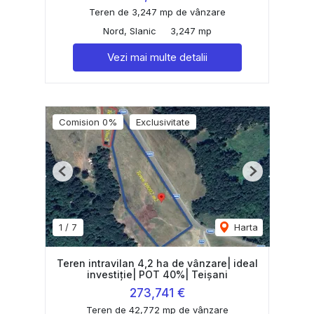
Teren de 3,247 mp de vânzare
Nord, Slanic
3,247 mp
Vezi mai multe detalii
Comision 0%
Exclusivitate
Previous
Next
1
/
7
Harta
Teren intravilan 4,2 ha de vânzare| ideal
investiție| POT 40%| Teișani
273,741 €
Teren de 42,772 mp de vânzare