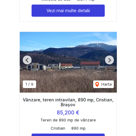
Vezi mai multe detalii
Previous
Next
1
/
9
Harta
Vânzare, teren intravilan, 890 mp, Cristian,
Brașov
85,200 €
Teren de 890 mp de vânzare
Cristian
890 mp