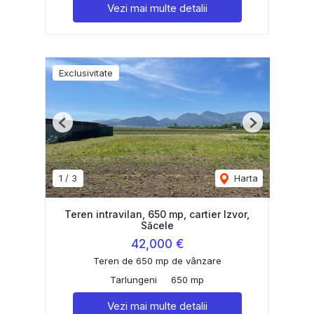
Vezi mai multe detalii
Exclusivitate
Previous
Next
1
/
3
Harta
Teren intravilan, 650 mp, cartier Izvor,
Săcele
42,000 €
Teren de 650 mp de vânzare
Tarlungeni
650 mp
Vezi mai multe detalii