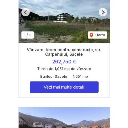
Previous
Next
1
/
3
Harta
Vânzare, teren pentru construcții, str.
Carpenului, Săcele
262,750 €
Teren de 1,051 mp de vânzare
Bunloc, Sacele
1,051 mp
Vezi mai multe detalii