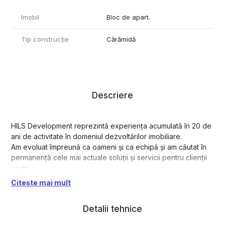
Imobil
Bloc de apart.
Tip construcție
Cărămidă
Descriere
HILS Development reprezintă experiența acumulată în 20 de
ani de activitate în domeniul dezvoltărilor imobiliare.
Am evoluat împreună ca oameni și ca echipă și am căutat în
permanență cele mai actuale soluții și servicii pentru clienții
noștri.
Citește mai mult
Astăzi, suntem în măsură să dezvoltăm proiecte rezidențiale
de mari dimensiuni și mixed-use și să punem bazele unor
comunități noi și solide.
Detalii tehnice