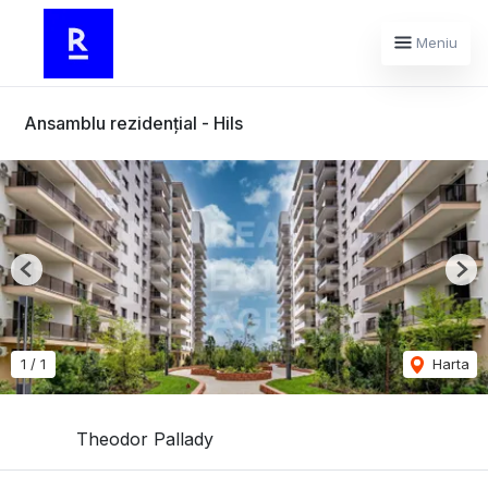
Meniu
Ansamblu rezidențial - Hils
Previous
Nex
1
/
1
Harta
Theodor Pallady