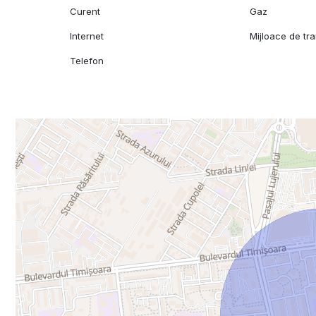
Ideal pentru cei care caută un spațiu modern, eficient și
Curent
Gaz
imobil valoros și ușor de închiriat.
Internet
Mijloace de tr
Pentru mai multe detalii, contactați expertul nostru!
Telefon