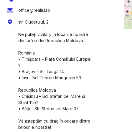
office@realist.ro
str. Clucerului, 2
Ne puteți vizita și în locațiile noastre
din țară și din Republica Moldova:
România
•⁠ ⁠Timișoara – Piața Consiliului Europei
1
•⁠ ⁠Brașov – Str. Lungă 14
•⁠ ⁠Iași – Bd. Dimitrie Mangeron 53
Republica Moldova
•⁠ ⁠Chișinău – Bd. Ștefan cel Mare și
Sfânt 115/1
•⁠ ⁠Bălți – Str. Ștefan cel Mare 37
Vă așteptăm cu drag în oricare dintre
birourile noastre!