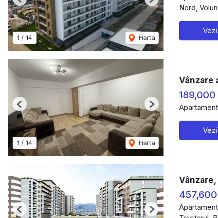
Previous
Next
Nord, Volunt
Vezi
1
/
14
Harta
Vânzare 
189,000
Apartament
Previous
Next
Vezi
1
/
14
Harta
Vânzare,
457,600
Apartament
Previous
Next
Tractorul, 