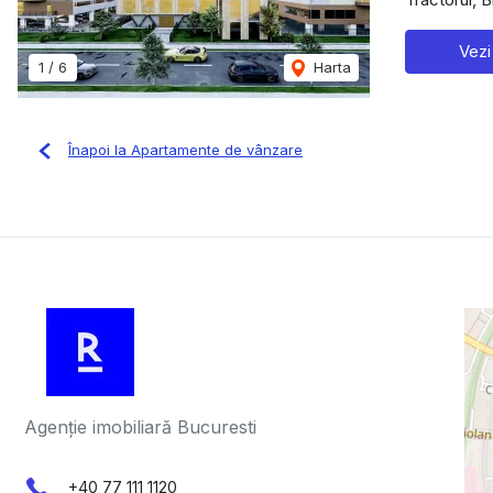
Vezi
1
/
6
Harta
Înapoi la Apartamente de vânzare
Agenție imobiliară Bucuresti
+40 77 111 1120