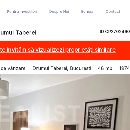
Pentru Investitori
Despre Noi
Echipa
Contact
ID CP2702460
rumul Taberei
te invităm să vizualizezi proprietăți similare
 de vânzare
Drumul Taberei, Bucuresti
48 mp
1974