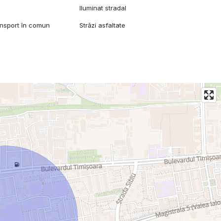
 conectat la oraș, dar și pentru investitori care doresc un
Iluminat stradal
ansport în comun
Străzi asfaltate