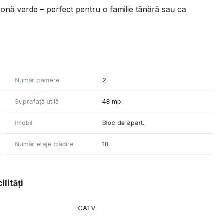
onă verde – perfect pentru o familie tânără sau ca
Număr camere
2
;
Suprafață utilă
48 mp
amiliei;
Imobil
Bloc de apart.
Număr etaje clădire
10
ilități
iale și alte facilități urbane.
CATV