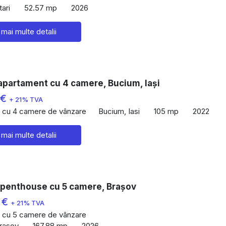
ari
52.57 mp
2026
 mai multe detalii
apartament cu 4 camere, Bucium, Iași
 €
+ 21% TVA
 cu 4 camere de vânzare
Bucium, Iasi
105 mp
2022
 mai multe detalii
 penthouse cu 5 camere, Brașov
 €
+ 21% TVA
 cu 5 camere de vânzare
Brasov
167.88 mp
2026