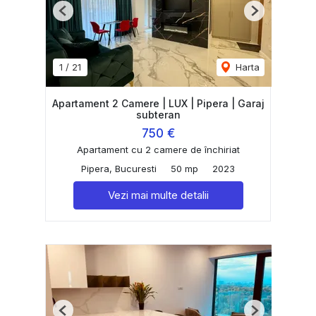
Previous
Next
1
/
21
Harta
Apartament 2 Camere | LUX | Pipera | Garaj
subteran
750 €
Apartament cu 2 camere de închiriat
Pipera, Bucuresti
50 mp
2023
Vezi mai multe detalii
Previous
Next