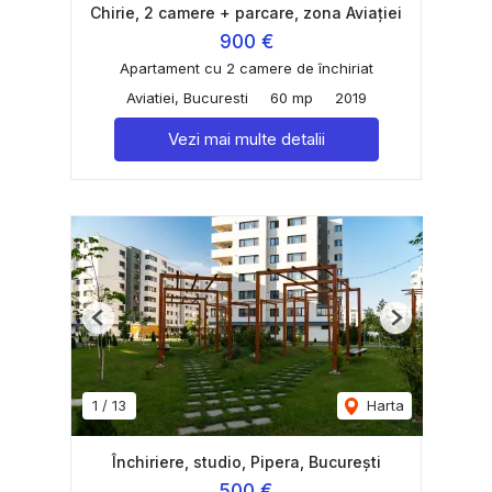
Chirie, 2 camere + parcare, zona Aviației
900 €
Apartament cu 2 camere de închiriat
Aviatiei, Bucuresti
60 mp
2019
Vezi mai multe detalii
Previous
Next
1
/
13
Harta
Închiriere, studio, Pipera, București
500 €