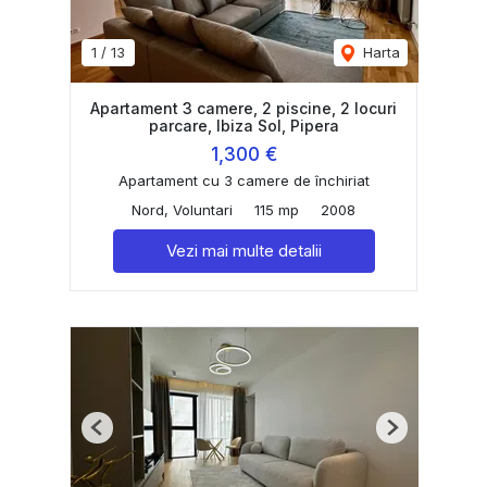
1
/
13
Harta
Apartament 3 camere, 2 piscine, 2 locuri
parcare, Ibiza Sol, Pipera
1,300 €
Apartament cu 3 camere de închiriat
Nord, Voluntari
115 mp
2008
Vezi mai multe detalii
Previous
Next