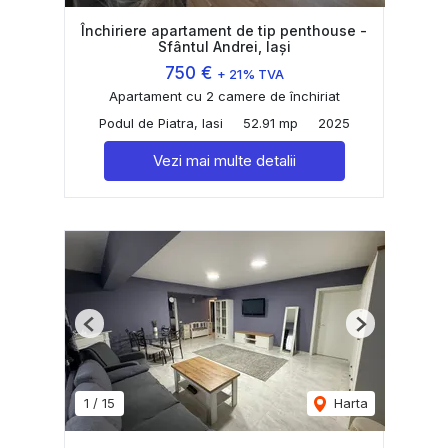
Închiriere apartament de tip penthouse -
Sfântul Andrei, Iași
750 €
+ 21% TVA
Apartament cu 2 camere de închiriat
Podul de Piatra, Iasi
52.91 mp
2025
Vezi mai multe detalii
Previous
Next
1
/
15
Harta