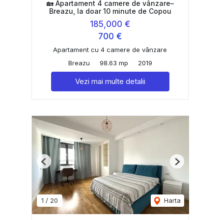
🏡 Apartament 4 camere de vânzare–
Breazu, la doar 10 minute de Copou
185,000 €
700 €
Apartament cu 4 camere de vânzare
Breazu
98.63 mp
2019
Vezi mai multe detalii
Previous
Next
1
/
20
Harta