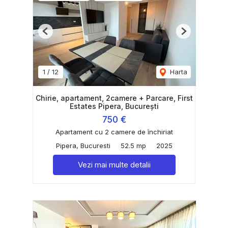
Previous
Next
1
/
12
Harta
Chirie, apartament, 2camere + Parcare, First
Estates Pipera, București
750 €
Apartament cu 2 camere de închiriat
Pipera, Bucuresti
52.5 mp
2025
Vezi mai multe detalii