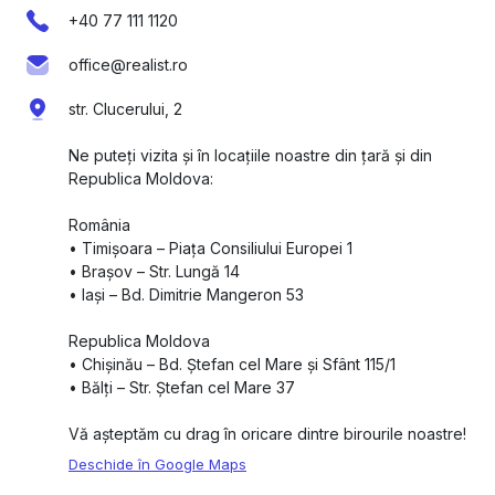
+40 77 111 1120
office@realist.ro
str. Clucerului, 2
Ne puteți vizita și în locațiile noastre din țară și din
Republica Moldova:
România
•⁠ ⁠Timișoara – Piața Consiliului Europei 1
•⁠ ⁠Brașov – Str. Lungă 14
•⁠ ⁠Iași – Bd. Dimitrie Mangeron 53
Republica Moldova
•⁠ ⁠Chișinău – Bd. Ștefan cel Mare și Sfânt 115/1
•⁠ ⁠Bălți – Str. Ștefan cel Mare 37
Vă așteptăm cu drag în oricare dintre birourile noastre!
Deschide în Google Maps