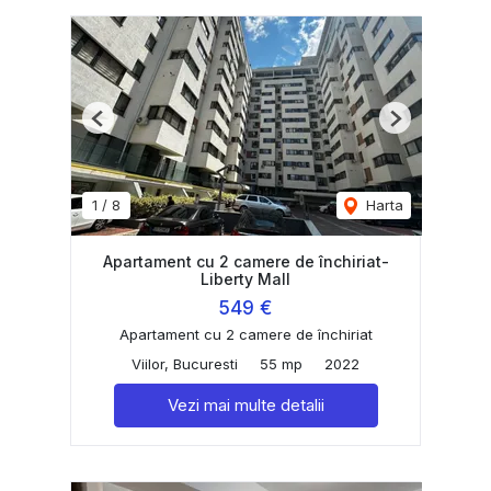
Previous
Next
1
/
8
Harta
Apartament cu 2 camere de închiriat-
Liberty Mall
549 €
Apartament cu 2 camere de închiriat
Viilor, Bucuresti
55 mp
2022
Vezi mai multe detalii