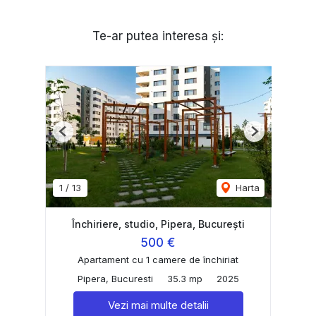
Te-ar putea interesa și:
Previous
Next
1
/
13
Harta
Închiriere, studio, Pipera, București
500 €
Apartament cu 1 camere de închiriat
Pipera, Bucuresti
35.3 mp
2025
Vezi mai multe detalii