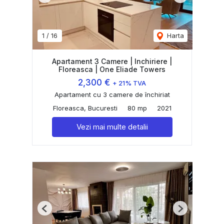
1
/
16
Harta
Apartament 3 Camere | Inchiriere |
Floreasca | One Eliade Towers
2,300 €
+ 21% TVA
Apartament cu 3 camere de închiriat
Floreasca, Bucuresti
80 mp
2021
Vezi mai multe detalii
Previous
Next