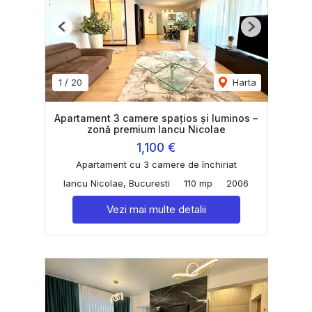
Previous
Next
1
/
20
Harta
Apartament 3 camere spațios și luminos –
zonă premium Iancu Nicolae
1,100 €
Apartament cu 3 camere de închiriat
Iancu Nicolae, Bucuresti
110 mp
2006
Vezi mai multe detalii