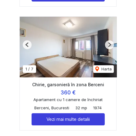
Previous
Next
1
/
7
Harta
Chirie, garsonieră în zona Berceni
360 €
Apartament cu 1 camere de închiriat
Berceni, Bucuresti
32 mp
1974
Vezi mai multe detalii