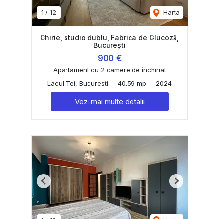
1
/
12
Harta
Chirie, studio dublu, Fabrica de Glucoză,
București
900 €
Apartament cu 2 camere de închiriat
Lacul Tei, Bucuresti
40.59 mp
2024
Vezi mai multe detalii
Previous
Next