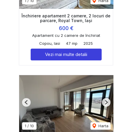
1
/
10
Harta
Închiriere apartament 2 camere, 2 locuri de
parcare, Royal Town, Iași
600 €
Apartament cu 2 camere de închiriat
Copou, Iasi
47 mp
2025
Vezi mai multe detalii
Previous
Next
1
/
10
Harta