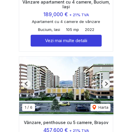
Vânzare apartament cu 4 camere, Bucium,
Iași
189,000 €
+ 21% TVA
Apartament cu 4 camere de vânzare
Bucium, Iasi
105 mp
2022
Vezi mai multe detalii
Previous
Next
1
/
6
Harta
Vânzare, penthouse cu 5 camere, Brașov
457,600 €
+ 21% TVA