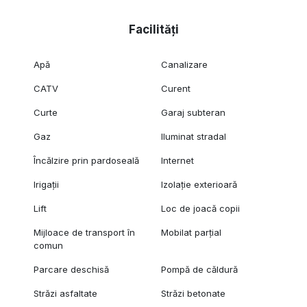
Facilități
Apă
Canalizare
CATV
Curent
Curte
Garaj subteran
Gaz
Iluminat stradal
Încălzire prin pardoseală
Internet
Irigații
Izolație exterioară
Lift
Loc de joacă copii
Mijloace de transport în
Mobilat parțial
comun
Parcare deschisă
Pompă de căldură
Străzi asfaltate
Străzi betonate