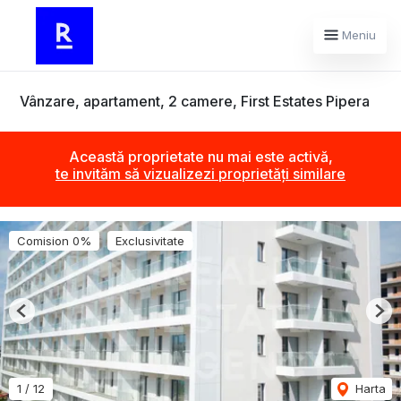
Meniu
Vânzare, apartament, 2 camere, First Estates Pipera
Această proprietate nu mai este activă,
te invităm să vizualizezi proprietăți similare
Comision 0%
Exclusivitate
Previous
Nex
1
/
12
Harta