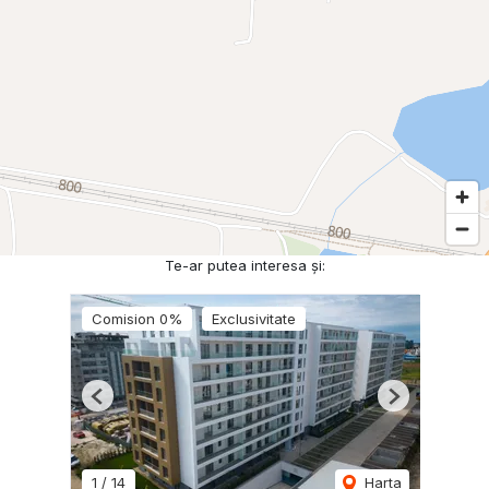
Te-ar putea interesa și:
Comision 0%
Exclusivitate
Previous
Next
1
/
14
Harta