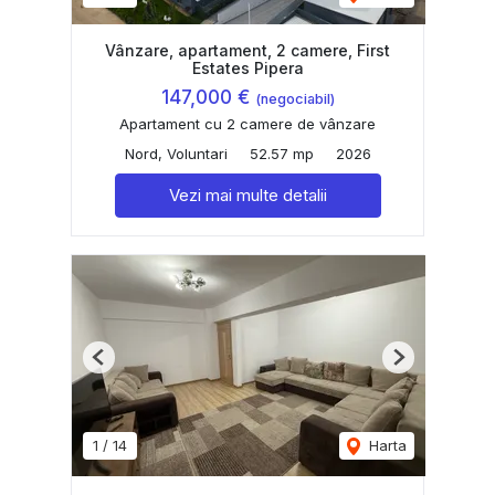
Vânzare, apartament, 2 camere, First
Estates Pipera
147,000 €
(negociabil)
Apartament cu 2 camere de vânzare
Nord, Voluntari
52.57 mp
2026
Vezi mai multe detalii
Previous
Next
1
/
14
Harta