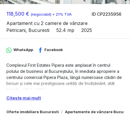
118,500 €
ID CP2235956
(negociabil) + 21% TVA
Apartament cu 2 camere de vânzare
Petricani, Bucuresti
52.4 mp
2025
WhatsApp
Facebook
Complexul First Estates Pipera este amplasat în centrul
polului de business al Bucureștiului, în imediata apropiere a
centrului comercial Pipera Plaza, lângă numeroase clădiri de
birouri și cele mai prestigioase unități de învățământ, atât
private, cât și publice.
Citește mai mult
Apartament cu 2 camere de vânzare, cu o suprafață
construită de 61,44 mp (52,40 mp suprafață utilă).
Oferte imobiliare Bucuresti
Apartamente de vânzare Bucures
Compartimentare: 1 dormitor, bucătărie, living + dining, bloc
sanitar, hol și balcon de 12,17 mp.