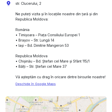
str. Clucerului, 2
Ne puteți vizita și în locațiile noastre din țară și din
Republica Moldova:
România
•⁠ ⁠Timișoara – Piața Consiliului Europei 1
•⁠ ⁠Brașov – Str. Lungă 14
•⁠ ⁠Iași – Bd. Dimitrie Mangeron 53
Republica Moldova
•⁠ ⁠Chișinău – Bd. Ștefan cel Mare și Sfânt 115/1
•⁠ ⁠Bălți – Str. Ștefan cel Mare 37
Vă așteptăm cu drag în oricare dintre birourile noastre!
Deschide în Google Maps