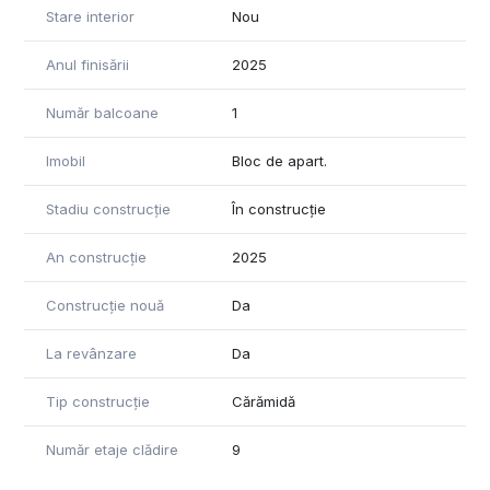
Stare interior
Nou
- Loc de parcare suprateran -13 000 EUR+TVA
- Loc de parcare subteran - 17 000 EUR+TVA.
Anul finisării
2025
Număr balcoane
1
Imobil
Bloc de apart.
Stadiu construcție
În construcție
An construcție
2025
Construcție nouă
Da
La revânzare
Da
Tip construcție
Cărămidă
Număr etaje clădire
9