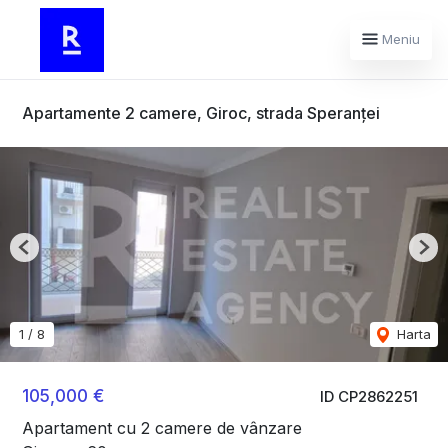
Meniu
Apartamente 2 camere, Giroc, strada Speranței
Previous
Nex
1
/
8
Harta
105,000 €
ID CP2862251
Apartament cu 2 camere de vânzare