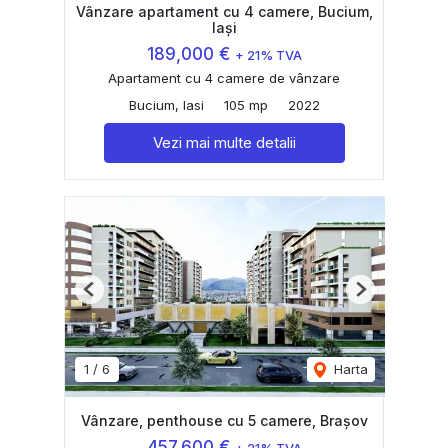
Vânzare apartament cu 4 camere, Bucium,
Iași
189,000 €
+ 21% TVA
Apartament cu 4 camere de vânzare
Bucium, Iasi
105 mp
2022
Vezi mai multe detalii
Previous
Next
1
/
6
Harta
Vânzare, penthouse cu 5 camere, Brașov
457,600 €