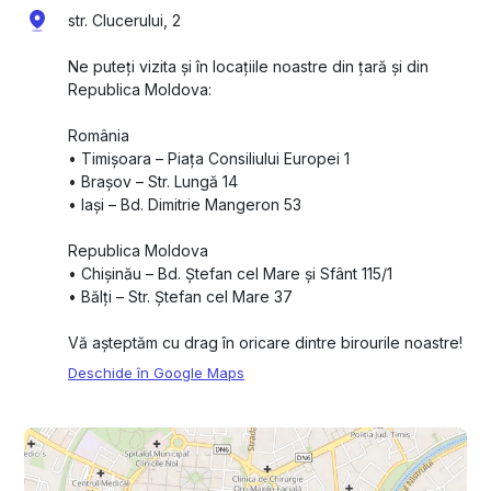
str. Clucerului, 2
Ne puteți vizita și în locațiile noastre din țară și din
Republica Moldova:
România
•⁠ ⁠Timișoara – Piața Consiliului Europei 1
•⁠ ⁠Brașov – Str. Lungă 14
•⁠ ⁠Iași – Bd. Dimitrie Mangeron 53
Republica Moldova
•⁠ ⁠Chișinău – Bd. Ștefan cel Mare și Sfânt 115/1
•⁠ ⁠Bălți – Str. Ștefan cel Mare 37
Vă așteptăm cu drag în oricare dintre birourile noastre!
Deschide în Google Maps