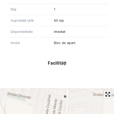
Pentru detalii suplimentare și programarea unei vizionări, nu
ezitați să mă contactați.
Etaj
1
Suprafață utilă
60 mp
Disponibilitate
Imediat
Imobil
Bloc de apart.
Facilități