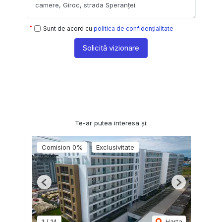
Sunt de acord cu
politica de confidențialitate
Solicită vizionare
Te-ar putea interesa și:
Comision 0%
Exclusivitate
Previous
Next
1
/
14
Harta