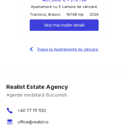
+ 21% TVA
Apartament cu 5 camere de vânzare
Tractorul, Brasov
167.88 mp
2026
Vezi mai multe detalii
Înapoi la Apartamente de vânzare
Realist Estate Agency
Agenție imobiliară Bucuresti
+40 77 111 1120
office@realist.ro