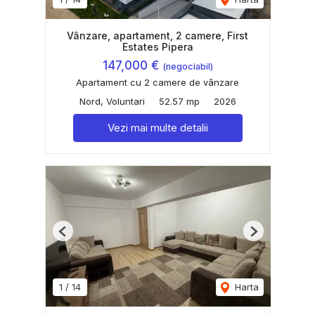
Vânzare, apartament, 2 camere, First
Estates Pipera
147,000 €
(negociabil)
Apartament cu 2 camere de vânzare
Nord, Voluntari
52.57 mp
2026
Vezi mai multe detalii
Previous
Next
1
/
14
Harta