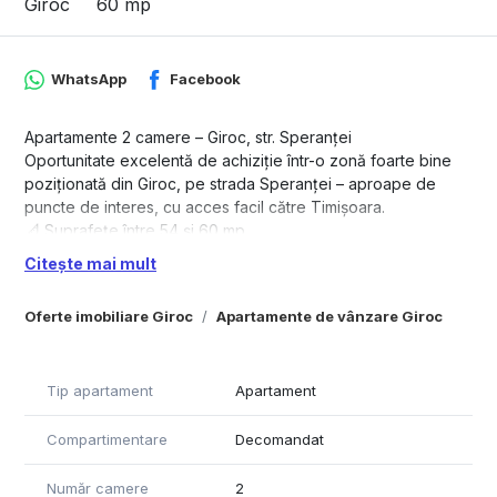
Giroc
60 mp
WhatsApp
Facebook
Apartamente 2 camere – Giroc, str. Speranței
Oportunitate excelentă de achiziție într-o zonă foarte bine
poziționată din Giroc, pe strada Speranței – aproape de
puncte de interes, cu acces facil către Timișoara.
📐 Suprafețe între 54 și 60 mp
✔ Compartimentare decomandată sau open space
Citește mai mult
✔ Disponibile la etajele 1, 2 și 3
✔ Bloc intabulat
Oferte imobiliare Giroc
Apartamente de vânzare Giroc
🔥 Confort și dotări:
Încălzire în pardoseală
Toate utilitățile racordate
Tip apartament
Apartament
Loc de parcare inclus, cu barieră
Posibilitate de achiziție mobilat
Compartimentare
Decomandat
🏢 Construcție modernă, bine poziționată, ideală atât pentru
locuit, cât și pentru investiție.
💶 Prețuri între 105.000 – 115.000 € (TVA inclus)
Număr camere
2