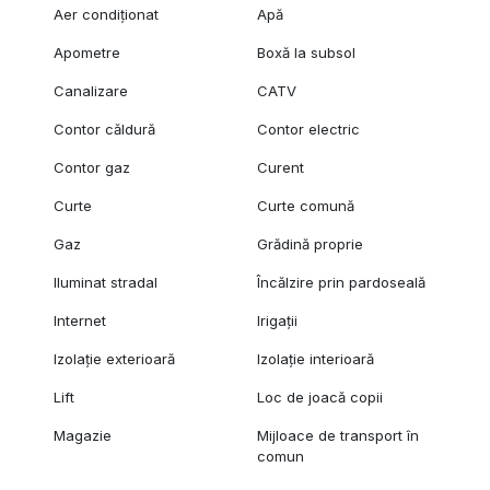
Aer condiționat
Apă
peste 15%.
Apometre
Boxă la subsol
*Prețul nu include TVA.
Pozele sunt cu caracter informativ.
Canalizare
CATV
Pentru mai multe detalii, nu ezitați să contactați expertul
Contor căldură
Contor electric
nostru.
Contor gaz
Curent
Curte
Curte comună
Gaz
Grădină proprie
Iluminat stradal
Încălzire prin pardoseală
Internet
Irigații
Izolație exterioară
Izolație interioară
Lift
Loc de joacă copii
Magazie
Mijloace de transport în
comun