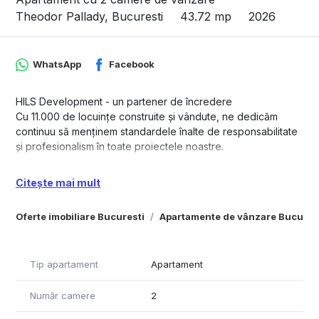
Theodor Pallady, Bucuresti
43.72 mp
2026
WhatsApp
Facebook
HILS Development - un partener de încredere
Cu 11.000 de locuințe construite și vândute, ne dedicăm
continuu să menținem standardele înalte de responsabilitate
și profesionalism în toate proiectele noastre.
Îți asigurăm un echilibru între calitate, facilitățile oferite, dar și
Citește mai mult
preț, prin construirea de ansambluri rezidențiale de mari
dimensiuni, de tip mixed-use, bazate pe conceptul „15 min
Oferte imobiliare Bucuresti
Apartamente de vânzare Bucures
city” (oraș de 15 minute). Acordăm o atenție deosebită
zonelor în care construim: ansamblurile noastre sunt
amplasate strategic, în apropierea stațiilor de metrou, a
zonelor comerciale, școlilor, grădinițelor și liceelor.
Tip apartament
Apartament
În prezent, portofoliul nostru cuprinde 6 proiecte dezvoltate
Număr camere
2
în partea de est a Bucureștiului. Cu o viziune extinsă pe un
orizont de 20 de ani, ne propunem, în continuare, să oferim