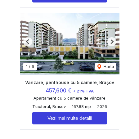
Previous
Next
1
/
6
Harta
Vânzare, penthouse cu 5 camere, Brașov
457,600 €
+ 21% TVA
Apartament cu 5 camere de vânzare
Tractorul, Brasov
167.88 mp
2026
Vezi mai multe detalii