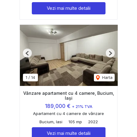
Vezi mai multe detalii
Previous
Next
1
/
14
Harta
Vânzare apartament cu 4 camere, Bucium,
Iași
189,000 €
+ 21% TVA
Apartament cu 4 camere de vânzare
Bucium, Iasi
105 mp
2022
Vezi mai multe detalii