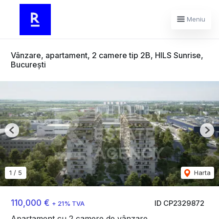
Meniu
Vânzare, apartament, 2 camere tip 2B, HILS Sunrise,
București
Previous
Nex
1
/
5
Harta
110,000 €
ID CP2329872
+ 21% TVA
Apartament cu 2 camere de vânzare