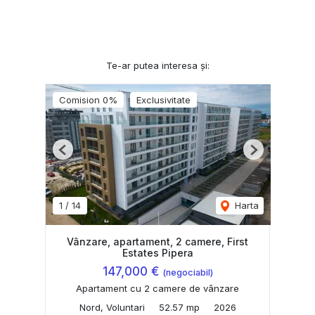
Te-ar putea interesa și:
Comision 0%
Exclusivitate
Previous
Next
1
/
14
Harta
Vânzare, apartament, 2 camere, First
Estates Pipera
147,000 €
(negociabil)
Apartament cu 2 camere de vânzare
Nord, Voluntari
52.57 mp
2026