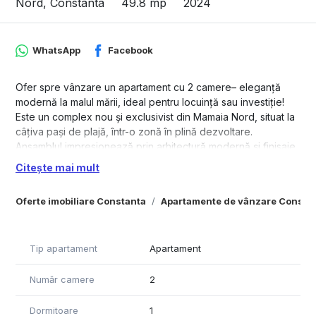
Nord, Constanta
49.8 mp
2024
WhatsApp
Facebook
Ofer spre vânzare un apartament cu 2 camere– eleganță
modernă la malul mării, ideal pentru locuință sau investiție!
Este un complex nou și exclusivist din Mamaia Nord, situat la
câțiva pași de plajă, într-o zonă în plină dezvoltare.
Ansamblul impresionează prin arhitectură modernă și finisaje
premium, fiind dotat cu facilități de top: piscină exterioară,
Citește mai mult
centru SPA, sală de fitness, zonă comercială, locuri de
parcare, 24/7 securitate și supraveghere video.
Oferte imobiliare Constanta
Apartamente de vânzare Consta
Datorită amplasării excelente și designului contemporan,
este perfect atât pentru locuire permanentă, cât și pentru
investiție cu potențial ridicat în regim hotelier.
Tip apartament
Apartament
Toate apartamentele se predau la cheie.
Sunt disponibilități la 8 etaje diferite, cele care se afla mai
Număr camere
2
sus au și vedere spre mare.
Detalii apartament:
Dormitoare
1