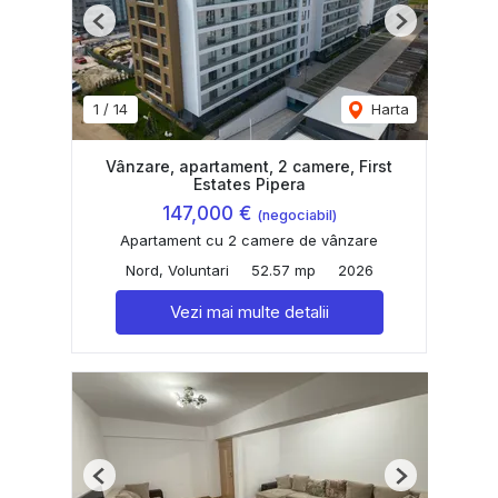
Previous
Next
1
/
14
Harta
Vânzare, apartament, 2 camere, First
Estates Pipera
147,000 €
(negociabil)
Apartament cu 2 camere de vânzare
Nord, Voluntari
52.57 mp
2026
Vezi mai multe detalii
Previous
Next