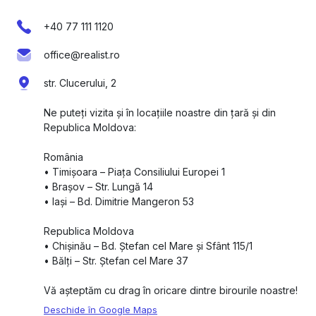
+40 77 111 1120
office@realist.ro
str. Clucerului, 2
Ne puteți vizita și în locațiile noastre din țară și din
Republica Moldova:
România
•⁠ ⁠Timișoara – Piața Consiliului Europei 1
•⁠ ⁠Brașov – Str. Lungă 14
•⁠ ⁠Iași – Bd. Dimitrie Mangeron 53
Republica Moldova
•⁠ ⁠Chișinău – Bd. Ștefan cel Mare și Sfânt 115/1
•⁠ ⁠Bălți – Str. Ștefan cel Mare 37
Vă așteptăm cu drag în oricare dintre birourile noastre!
Deschide în Google Maps