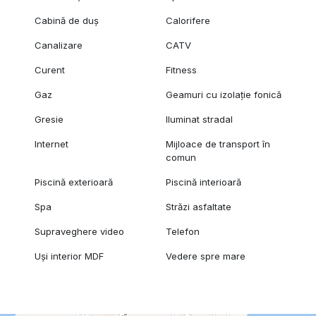
Cabină de duș
Calorifere
Canalizare
CATV
Curent
Fitness
Gaz
Geamuri cu izolație fonică
Gresie
Iluminat stradal
Internet
Mijloace de transport în
comun
Piscină exterioară
Piscină interioară
Spa
Străzi asfaltate
Supraveghere video
Telefon
Uși interior MDF
Vedere spre mare