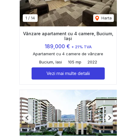
1
/
14
Harta
Vânzare apartament cu 4 camere, Bucium,
Iași
189,000 €
+ 21% TVA
Apartament cu 4 camere de vânzare
Bucium, Iasi
105 mp
2022
Vezi mai multe detalii
Previous
Next