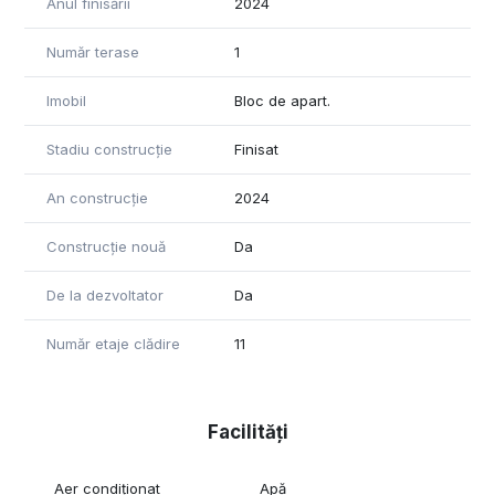
Anul finisării
2024
-radiatoare din aluminiu decorative, eficiente termic-băi
prevăzute cu gresie, faianță și obiecte sanitare
Număr terase
1
-eficiență energetică prin soluții sustenabile
Imobil
Bloc de apart.
Pentru mai multe informații sau pentru programarea unei
vizionări, vă stăm la dispoziție.
Stadiu construcție
Finisat
An construcție
2024
Construcție nouă
Da
De la dezvoltator
Da
Număr etaje clădire
11
Facilități
Aer condiționat
Apă