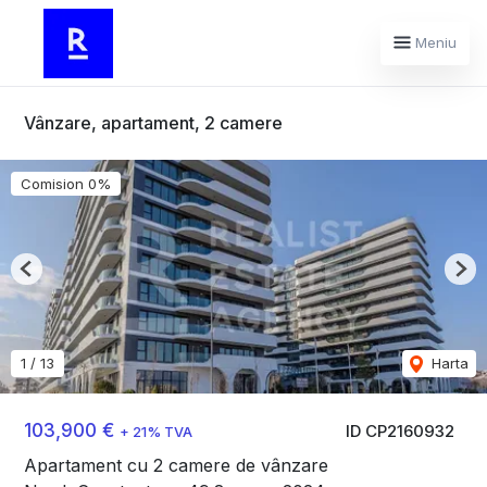
Meniu
Vânzare, apartament, 2 camere
Comision 0%
Previous
Nex
1
/
13
Harta
103,900 €
ID CP2160932
+ 21% TVA
Apartament cu 2 camere de vânzare