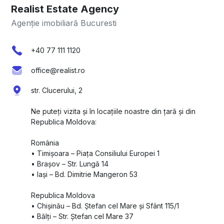
Realist Estate Agency
Agenție imobiliară Bucuresti
+40 77 111 1120
office@realist.ro
str. Clucerului, 2
Ne puteți vizita și în locațiile noastre din țară și din
Republica Moldova:
România
•⁠ ⁠Timișoara – Piața Consiliului Europei 1
•⁠ ⁠Brașov – Str. Lungă 14
•⁠ ⁠Iași – Bd. Dimitrie Mangeron 53
Republica Moldova
•⁠ ⁠Chișinău – Bd. Ștefan cel Mare și Sfânt 115/1
•⁠ ⁠Bălți – Str. Ștefan cel Mare 37