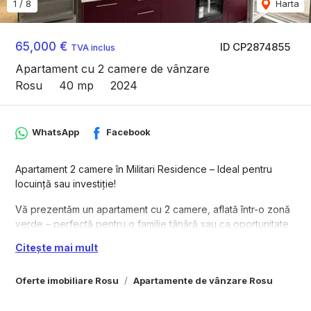
1
/
8
Harta
65,000 €
ID CP2874855
TVA inclus
Apartament cu 2 camere de vânzare
Rosu
40 mp
2024
WhatsApp
Facebook
Apartament 2 camere în Militari Residence – Ideal pentru
locuință sau investiție!
Vă prezentăm un apartament cu 2 camere, aflată într-o zonă
verde – perfectă pentru o familie tânără sau ca oportunitate
de investiție.
Citește mai mult
Caracteristici principale:
• ​​​​​​​Suprafață utilă: 40 mp;
Oferte imobiliare Rosu
Apartamente de vânzare Rosu
• Compartimentare eficientă;
• Camere: cameră luminoasă și bine compartimetată;