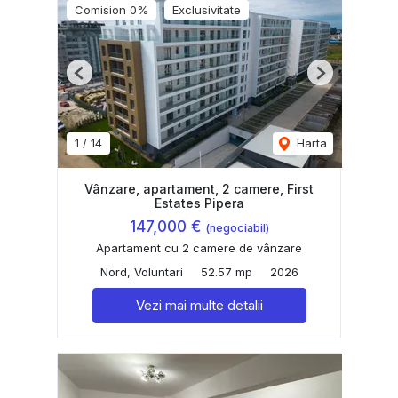
Comision 0%
Exclusivitate
Previous
Next
1
/
14
Harta
Vânzare, apartament, 2 camere, First
Estates Pipera
147,000 €
(negociabil)
Apartament cu 2 camere de vânzare
Nord, Voluntari
52.57 mp
2026
Vezi mai multe detalii