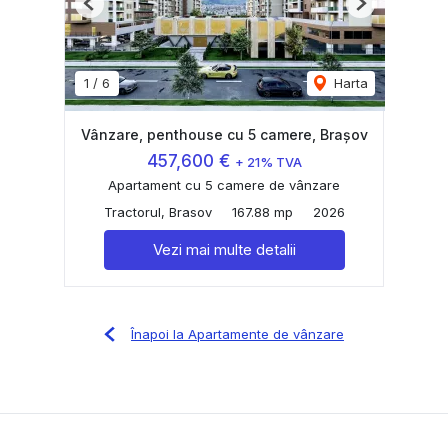
Previous
Next
1
/
6
Harta
Vânzare, penthouse cu 5 camere, Brașov
457,600 €
+ 21% TVA
Apartament cu 5 camere de vânzare
Tractorul, Brasov
167.88 mp
2026
Vezi mai multe detalii
Înapoi la Apartamente de vânzare