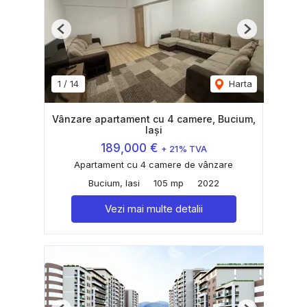
Previous
Next
1
/
14
Harta
Vânzare apartament cu 4 camere, Bucium,
Iași
189,000 €
+ 21% TVA
Apartament cu 4 camere de vânzare
Bucium, Iasi
105 mp
2022
Vezi mai multe detalii