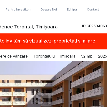
Pentru Investitori
Despre Noi
Echipa
Contact
ID CP2604063
dence Torontal, Timișoara
te invităm să vizualizezi proprietăți similare
ere de vânzare
Torontalului, Timisoara
52 mp
2025