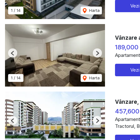
Vezi
1
/
14
Harta
Vânzare 
189,000
Apartament
Previous
Next
Vezi
1
/
14
Harta
Vânzare,
457,600
Apartament
Previous
Next
Tractorul, 