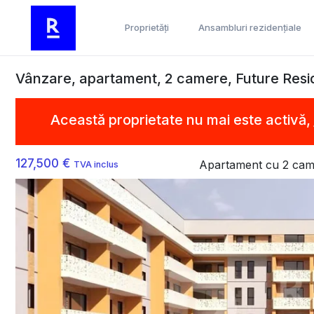
Proprietăți
Ansambluri rezidențiale
Vânzare, apartament, 2 camere, Future Resi
Această proprietate nu mai este activă,
127,500 €
Apartament cu 2 cam
TVA inclus