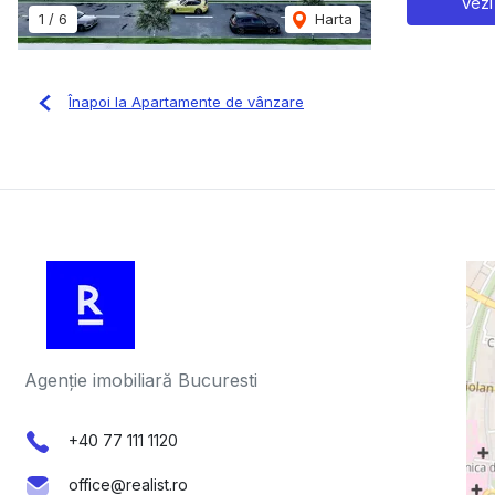
Vezi
1
/
6
Harta
Înapoi la Apartamente de vânzare
Agenție imobiliară Bucuresti
+40 77 111 1120
office@realist.ro