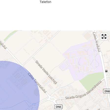
Telefon
ii amenajată cu marmură, gresie şi faianţă calitatea I import
urile;
vas de toaletă suspendat cu capac soft close, chiuveta cu
a premium + calorifer tip scăriţă;
;