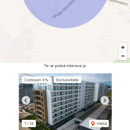
Te-ar putea interesa și:
Comision 0%
Exclusivitate
Previous
Next
1
/
14
Harta