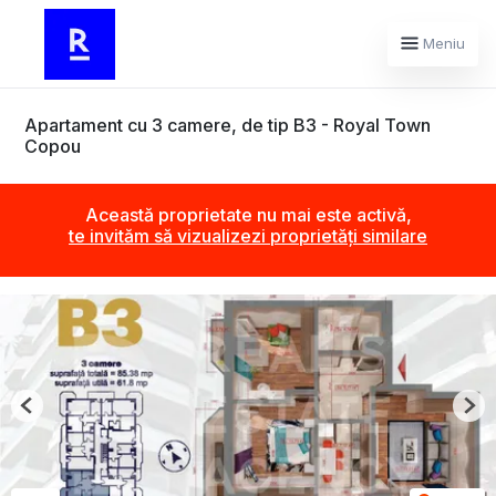
Meniu
Apartament cu 3 camere, de tip B3 - Royal Town
Copou
Această proprietate nu mai este activă,
te invităm să vizualizezi proprietăți similare
Previous
Nex