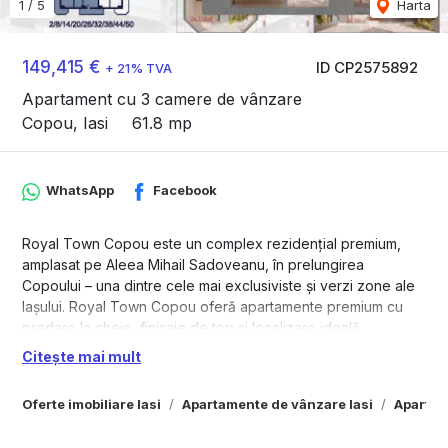
1
/
5
Harta
149,415 €
ID CP2575892
+ 21% TVA
Apartament cu 3 camere de vânzare
Copou, Iasi
61.8 mp
WhatsApp
Facebook
Royal Town Copou este un complex rezidențial premium,
amplasat pe Aleea Mihail Sadoveanu, în prelungirea
Copoului – una dintre cele mai exclusiviste și verzi zone ale
Iașului. Royal Town Copou oferă apartamente premium cu
predare la cheie, finisaje de top și localizare ideală.
Finalizarea proiectului este estimată pentru iunie 2026.
Citește mai mult
Finisaje interioare:
Oferte imobiliare Iasi
Apartamente de vânzare Iasi
Apartam
✔ Încălzire în pardoseală Rehau – confort termic uniform și
eficiență energetică