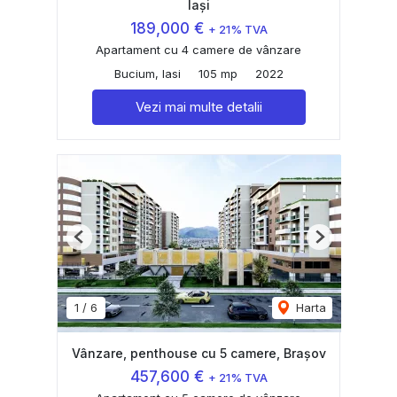
Iași
189,000 €
+ 21% TVA
Apartament cu 4 camere de vânzare
Bucium, Iasi
105 mp
2022
Vezi mai multe detalii
Previous
Next
1
/
6
Harta
Vânzare, penthouse cu 5 camere, Brașov
457,600 €
+ 21% TVA