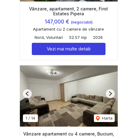
Vânzare, apartament, 2 camere, First
Estates Pipera
147,000 €
(negociabil)
Apartament cu 2 camere de vânzare
Nord, Voluntari
52.57 mp
2026
Vezi mai multe detalii
Previous
Next
1
/
14
Harta
Vânzare apartament cu 4 camere, Bucium,