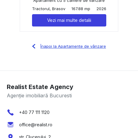
Apartament cu 5 camere de vânzare
Tractorul, Brasov
167.88 mp
2026
Vezi mai multe detalii
Înapoi la Apartamente de vânzare
Realist Estate Agency
Agenție imobiliară Bucuresti
+40 77 111 1120
office@realist.ro
str. Clucerului, 2