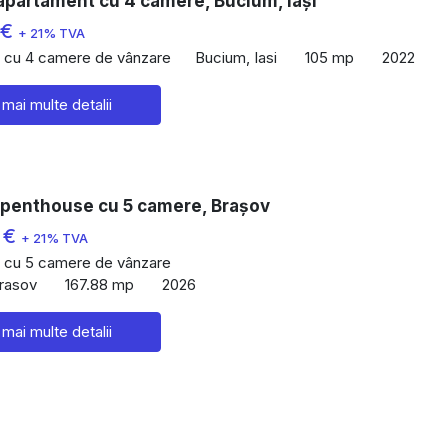
apartament cu 4 camere, Bucium, Iași
 €
+ 21% TVA
 cu 4 camere de vânzare
Bucium, Iasi
105 mp
2022
 mai multe detalii
 penthouse cu 5 camere, Brașov
 €
+ 21% TVA
 cu 5 camere de vânzare
Brasov
167.88 mp
2026
 mai multe detalii