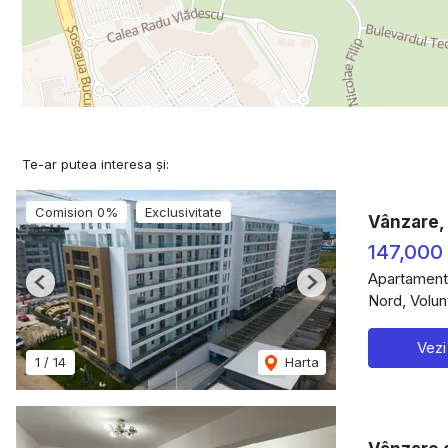
Te-ar putea interesa și:
Comision 0%
Exclusivitate
Vânzare, 
147,000
Apartament
Previous
Next
Nord, Volunt
Vezi
1
/
14
Harta