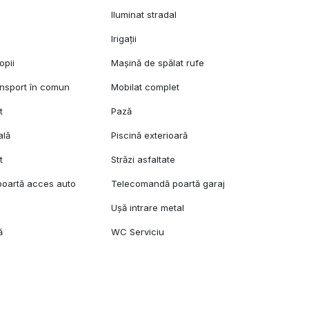
Iluminat stradal
Irigații
opii
Mașină de spălat rufe
ansport în comun
Mobilat complet
t
Pază
ală
Piscină exterioară
t
Străzi asfaltate
oartă acces auto
Telecomandă poartă garaj
Ușă intrare metal
ă
WC Serviciu