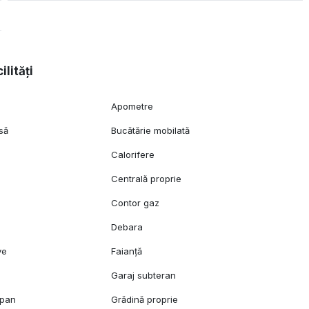
i, nu ezitați să mă contactați
ilități
Apometre
să
Bucătărie mobilată
Calorifere
Centrală proprie
c
Contor gaz
Debara
ve
Faianță
Garaj subteran
opan
Grădină proprie