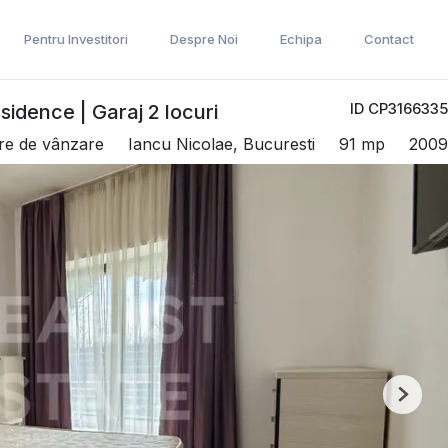
Pentru Investitori
Despre Noi
Echipa
Contact
ID CP3166335
idence | Garaj 2 locuri
re de vânzare
Iancu Nicolae, Bucuresti
91 mp
2009
Next