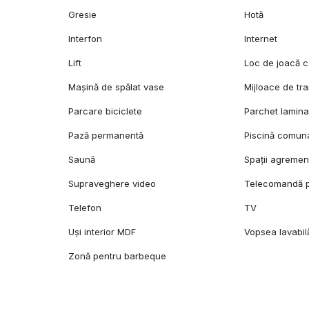
Gresie
Hotă
Interfon
Internet
Lift
Loc de joacă c
Mașină de spălat vase
Mijloace de tr
Parcare biciclete
Parchet lamina
Pază permanentă
Piscină comun
Saună
Spații agremen
Supraveghere video
Telecomandă p
Telefon
TV
Uși interior MDF
Vopsea lavabil
Zonă pentru barbeque