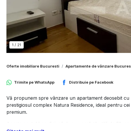
1
/
21
Oferte imobiliare Bucuresti
Apartamente de vânzare Bucures
Trimite pe
WhatsApp
Distribuie pe
Facebook
Vă propunem spre vânzare un apartament deosebit cu 3 
prestigiosul complex Natura Residence, ideal pentru cei car
premium.
Apartamentul beneficiază de o suprafață utilă de 91 mp
proprie generoasă de 75 mp, perfectă pentru relaxare, 