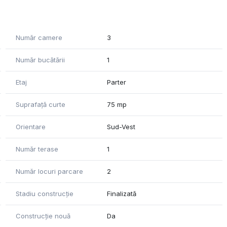
e și un design modern, gata pentru mutare imediată.
Număr camere
3
Număr bucătării
1
Etaj
Parter
Suprafață curte
75 mp
Orientare
Sud-Vest
Număr terase
1
Număr locuri parcare
2
 ca investiție, într-una dintre cele mai căutate zone din
Stadiu construcție
Finalizată
Construcție nouă
Da