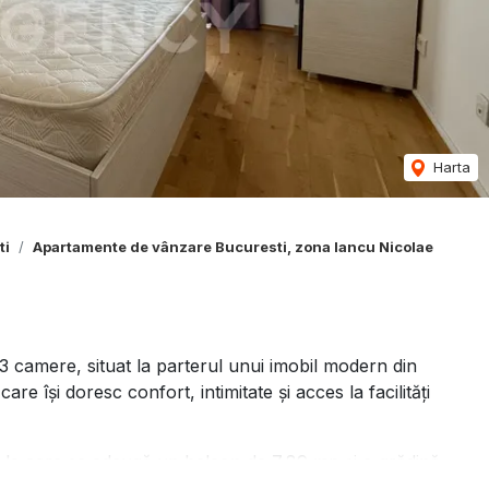
Harta
ti
Apartamente de vânzare Bucuresti, zona Iancu Nicolae
camere, situat la parterul unui imobil modern din
e își doresc confort, intimitate și acces la facilități
, la care se adaugă un balcon de 7,89 mp și o grădină
petrecerea timpului liber sau momente petrecute alături de