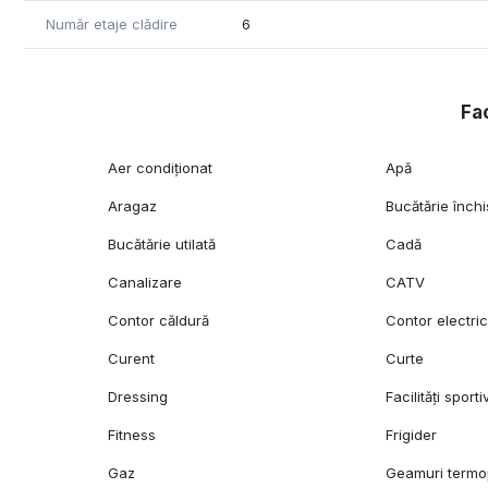
📞 Pentru mai multe detalii sau programarea unei vizionăr
Număr etaje clădire
6
Fac
Aer condiționat
Apă
Aragaz
Bucătărie închi
Bucătărie utilată
Cadă
Canalizare
CATV
Contor căldură
Contor electri
Curent
Curte
Dressing
Facilități sporti
Fitness
Frigider
Gaz
Geamuri term