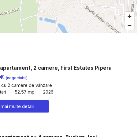
apartament, 2 camere, First Estates Pipera
 €
(negociabil)
 cu 2 camere de vânzare
ari
52.57 mp
2026
 mai multe detalii