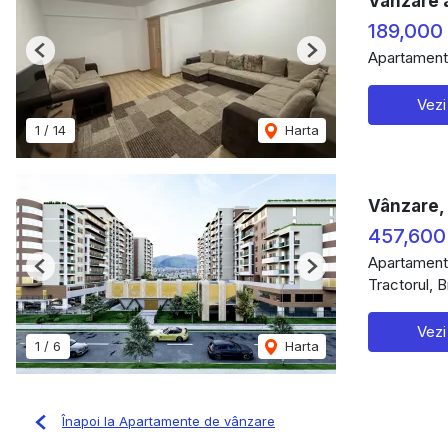
Vânzare 
189,000
Apartament
Previous
Next
Vezi
1
/
14
Harta
Vânzare,
457,600
Apartament
Previous
Next
Tractorul, 
Vezi
1
/
6
Harta
Înapoi la Apartamente de vânzare