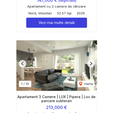
147,000 €
(negociabil)
Apartament cu 2 camere de vânzare
Nord, Voluntari
52.57 mp
2026
Vezi mai multe detalii
Previous
Next
1
/
10
Harta
Apartament 3 Camere | LUX | Pipera | Loc de
parcare subteran
213,000 €