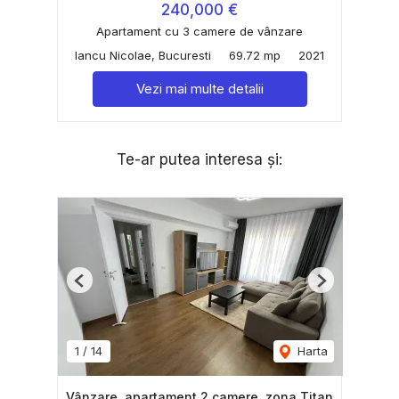
240,000 €
Apartament cu 3 camere de vânzare
Iancu Nicolae, Bucuresti
69.72 mp
2021
Vezi mai multe detalii
Te-ar putea interesa și:
Previous
Next
1
/
14
Harta
Vânzare, apartament 2 camere, zona Titan