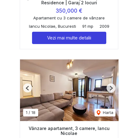
Residence | Garaj 2 locuri
350,000 €
Apartament cu 3 camere de vânzare
Iancu Nicolae, Bucuresti
91 mp
2009
Vezi mai multe detalii
Previous
Next
1
/
18
Harta
Vânzare apartament, 3 camere, Iancu
Nicolae