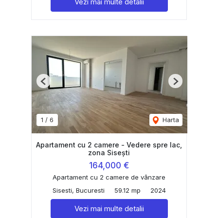
Vezi mai multe detalii
Previous
Next
1
/
6
Harta
Apartament cu 2 camere - Vedere spre lac,
zona Sisești
164,000 €
Apartament cu 2 camere de vânzare
Sisesti, Bucuresti
59.12 mp
2024
Vezi mai multe detalii