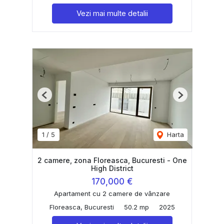
Vezi mai multe detalii
Previous
Next
1
/
5
Harta
2 camere, zona Floreasca, Bucuresti - One
High District
170,000 €
Apartament cu 2 camere de vânzare
Floreasca, Bucuresti
50.2 mp
2025