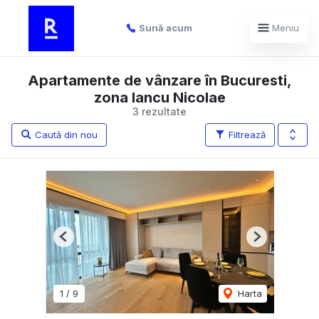
Sună acum
Meniu
Apartamente de vânzare în Bucuresti,
zona Iancu Nicolae
3 rezultate
Caută din nou
Filtrează
Previous
Next
1
/
9
Harta