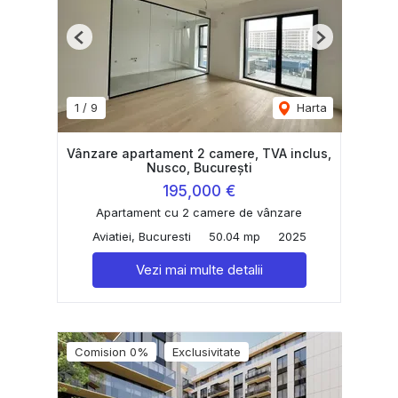
Previous
Next
1
/
9
Harta
Vânzare apartament 2 camere, TVA inclus,
Nusco, București
195,000 €
Apartament cu 2 camere de vânzare
Aviatiei, Bucuresti
50.04 mp
2025
Vezi mai multe detalii
Comision 0%
Exclusivitate