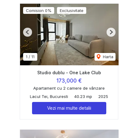
Comision 0%
Exclusivitate
Previous
Next
1
/
11
Harta
Studio dublu - One Lake Club
173,000 €
Apartament cu 2 camere de vânzare
Lacul Tei, Bucuresti
40.23 mp
2025
Vezi mai multe detalii