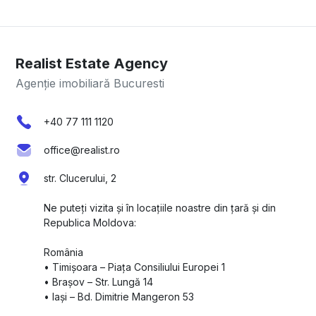
Realist Estate Agency
Agenție imobiliară Bucuresti
+40 77 111 1120
office@realist.ro
str. Clucerului, 2
Ne puteți vizita și în locațiile noastre din țară și din
Republica Moldova:
România
•⁠ ⁠Timișoara – Piața Consiliului Europei 1
•⁠ ⁠Brașov – Str. Lungă 14
•⁠ ⁠Iași – Bd. Dimitrie Mangeron 53