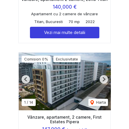
140,000 €
Apartament cu 2 camere de vânzare
Titan, Bucuresti
70 mp
2022
Vezi mai multe detalii
Comision 0%
Exclusivitate
Previous
Next
1
/
14
Harta
Vânzare, apartament, 2 camere, First
Estates Pipera