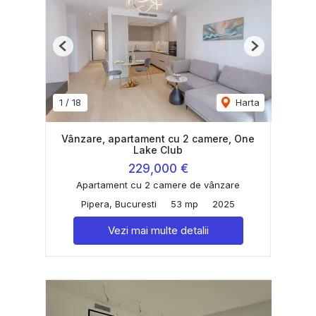
Previous
Next
1
/
18
Harta
Vânzare, apartament cu 2 camere, One
Lake Club
229,000 €
Apartament cu 2 camere de vânzare
Pipera, Bucuresti
53 mp
2025
Vezi mai multe detalii