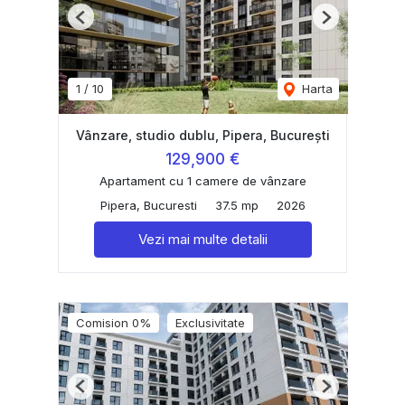
Previous
Next
1
/
10
Harta
Vânzare, studio dublu, Pipera, București
129,900 €
Apartament cu 1 camere de vânzare
Pipera, Bucuresti
37.5 mp
2026
Vezi mai multe detalii
Comision 0%
Exclusivitate
Previous
Next