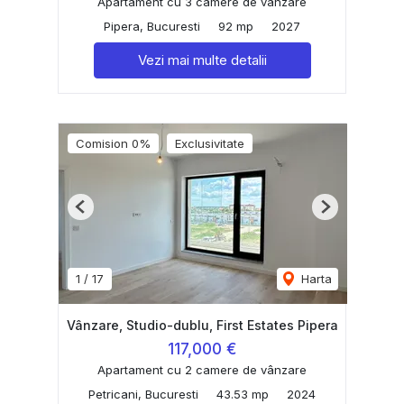
Apartament cu 3 camere de vânzare
Pipera, Bucuresti
92 mp
2027
Vezi mai multe detalii
Comision 0%
Exclusivitate
Previous
Next
1
/
17
Harta
Vânzare, Studio-dublu, First Estates Pipera
117,000 €
Apartament cu 2 camere de vânzare
Petricani, Bucuresti
43.53 mp
2024