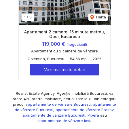
1
/
8
Harta
Apartament 2 camere, 15 minute metrou,
Obor, Bucuresti
119,000 €
(negociabil)
Apartament cu 2 camere de vânzare
Colentina, Bucuresti
54.66 mp
2026
Vezi mai multe detalii
Realist Estate Agency, Agenție imobiliară Bucuresti, va
ofera 420 oferte imobiliare, actualizate la zi, din categorii
precum
apartamente de vânzare Bucuresti
,
apartamente
de vânzare Bucuresti
,
apartamente de vânzare Brasov
,
apartamente de vânzare Bucuresti, Pipera
sau
apartamente de vânzare Iasi
.