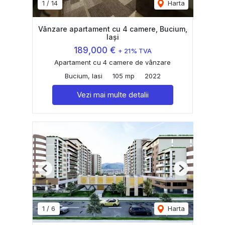
1
/
14
Harta
Vânzare apartament cu 4 camere, Bucium,
Iași
189,000 €
+ 21% TVA
Apartament cu 4 camere de vânzare
Bucium, Iasi
105 mp
2022
Vezi mai multe detalii
Previous
Next
1
/
6
Harta