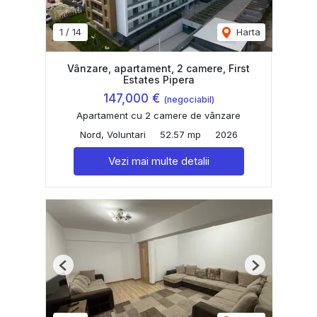
1
/
14
Harta
Vânzare, apartament, 2 camere, First
Estates Pipera
147,000 €
(negociabil)
Apartament cu 2 camere de vânzare
Nord, Voluntari
52.57 mp
2026
Vezi mai multe detalii
Previous
Next