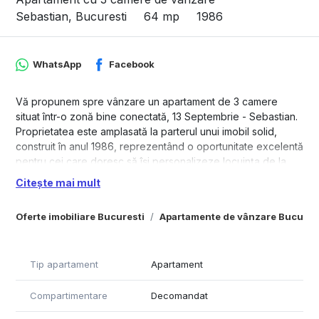
Sebastian, Bucuresti
64 mp
1986
WhatsApp
Facebook
Vă propunem spre vânzare un apartament de 3 camere
situat într-o zonă bine conectată, 13 Septembrie - Sebastian.
Proprietatea este amplasată la parterul unui imobil solid,
construit în anul 1986, reprezentând o oportunitate excelentă
pentru cei care doresc să își personalizeze locuința de la
zero. Compartimentare decomandată: asigură intimitate și un
Citește mai mult
flux eficient între încăperi, două grupuri sanitare: baie
principală și W.C. de serviciu – un avantaj important pentru
Oferte imobiliare Bucuresti
Apartamente de vânzare Bucures
confortul zilnic, spații de depozitare generoase: 2 debarale
și o cămară, ideale pentru organizare. Construcție solidă
(1986): bloc bine poziționat, cu acces facil către transport
Tip apartament
Apartament
public și zone comerciale
Apartamentul are o suprafață utilă totală de 64,25 mp și este
Compartimentare
Decomandat
situat la parterul unui imobil cu regim de înălțime P+8.