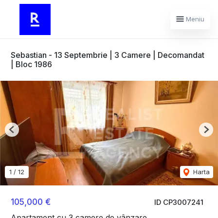
Meniu
Sebastian - 13 Septembrie | 3 Camere | Decomandat
| Bloc 1986
Previous
Nex
1
/
12
Harta
105,000 €
ID CP3007241
Apartament cu 3 camere de vânzare