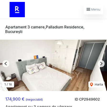
Meniu
Apartament 3 camere,Palladium Residence,
București
Previous
Nex
1
/
16
Harta
174,900 €
ID CP2949602
(negociabil)
Apartament cu 3 camere de vânzare