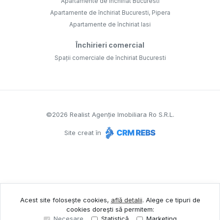
Apartamente de închiriat Bucuresti
Apartamente de închiriat Bucuresti, Pipera
Apartamente de închiriat Iasi
Închirieri comercial
Spații comerciale de închiriat Bucuresti
©
2026
Realist Agenție Imobiliara Ro S.R.L.
Site creat în
Acest site folosește cookies,
află detalii
.
Alege ce tipuri de
cookies dorești să permitem:
Necesare
Statistică
Marketing