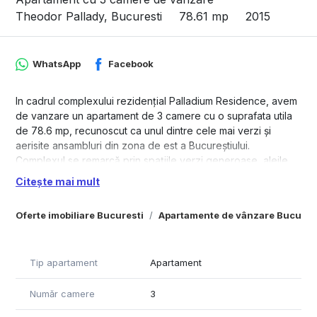
Theodor Pallady, Bucuresti
78.61 mp
2015
WhatsApp
Facebook
In cadrul complexului rezidențial Palladium Residence, avem
de vanzare un apartament de 3 camere cu o suprafata utila
de 78.6 mp, recunoscut ca unul dintre cele mai verzi și
aerisite ansambluri din zona de est a Bucureștiului.
Complexul se remarcă prin spațiile verzi generoase, aleile
largi și bine întreținute, dar mai ales prin numeroasele locuri
Citește mai mult
de joacă dedicate copiilor, fiind ideal pentru familii. În plus,
siguranța este un punct forte: beneficiază de pază
Oferte imobiliare Bucuresti
Apartamente de vânzare Bucures
permanentă (24/7) și supraveghere video, oferind un mediu
liniștit și protejat pentru locatari.
Locuința este complet mobilată și utilată, cu mobilier realizat
Tip apartament
Apartament
integral pe comandă. Toate electrocasnicele (cu excepția
combinei frigorifice) au fost achiziționate anul trecut, fiind
Număr camere
3
aproape noi. Un mare avantaj este faptul că dormitorul 1 a