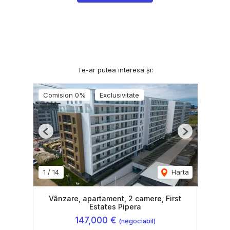
Te-ar putea interesa și:
Comision 0%
Exclusivitate
Previous
Next
1
/
14
Harta
Vânzare, apartament, 2 camere, First
Estates Pipera
147,000 €
(negociabil)