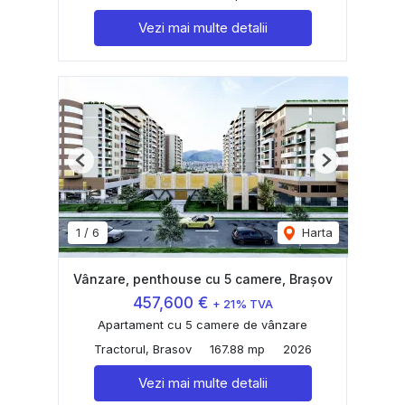
Vezi mai multe detalii
Previous
Next
1
/
6
Harta
Vânzare, penthouse cu 5 camere, Brașov
457,600 €
+ 21% TVA
Apartament cu 5 camere de vânzare
Tractorul, Brasov
167.88 mp
2026
Vezi mai multe detalii