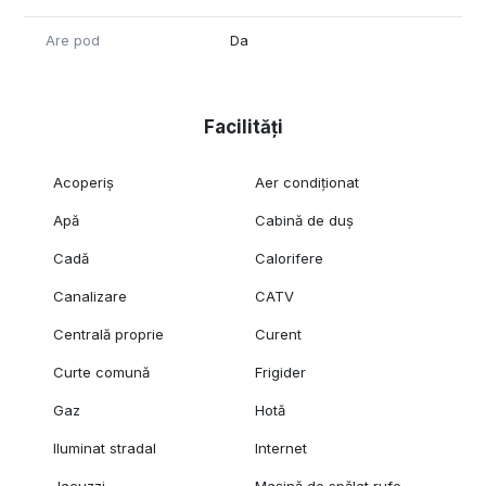
Are pod
Da
Facilități
Acoperiș
Aer condiționat
Apă
Cabină de duș
Cadă
Calorifere
Canalizare
CATV
Centrală proprie
Curent
Curte comună
Frigider
Gaz
Hotă
Iluminat stradal
Internet
Jacuzzi
Mașină de spălat rufe