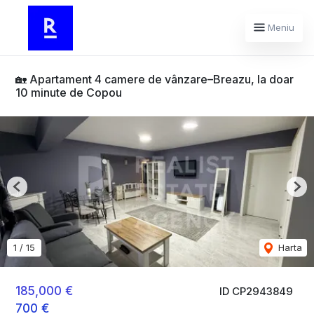
Meniu
🏡 Apartament 4 camere de vânzare–Breazu, la doar
10 minute de Copou
Previous
Nex
1
/
15
Harta
185,000 €
ID CP2943849
700 €