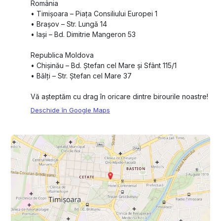
România
•⁠ ⁠Timișoara – Piața Consiliului Europei 1
•⁠ ⁠Brașov – Str. Lungă 14
•⁠ ⁠Iași – Bd. Dimitrie Mangeron 53
Republica Moldova
•⁠ ⁠Chișinău – Bd. Ștefan cel Mare și Sfânt 115/1
•⁠ ⁠Bălți – Str. Ștefan cel Mare 37
Vă așteptăm cu drag în oricare dintre birourile noastre!
Deschide în Google Maps