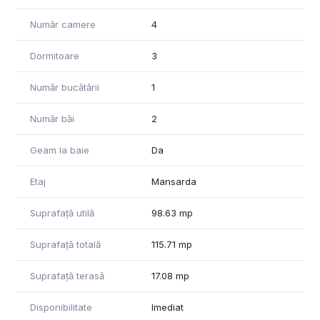
🔹 Terasă cu jacuzzi – spațiu ideal pentru relaxare
Număr camere
4
🔹 Grădină privată în spate
🔹 Loc de parcare propriu
Dormitoare
3
📍 Localizare excelentă:
– La 10 minute de Copou (Iași)
Număr bucătării
1
– Acces rapid către centrul orașului
– Stație de autobuz la 5 minute de mers pe jos
Număr băi
2
– Magazine și facilități în apropiere
Geam la baie
Da
Pentru informații suplimentare sau programarea unei vizionări
nu ezitati sa contactati expertul nostru!
Etaj
Mansarda
Suprafață utilă
98.63 mp
Suprafață totală
115.71 mp
Suprafață terasă
17.08 mp
Disponibilitate
Imediat