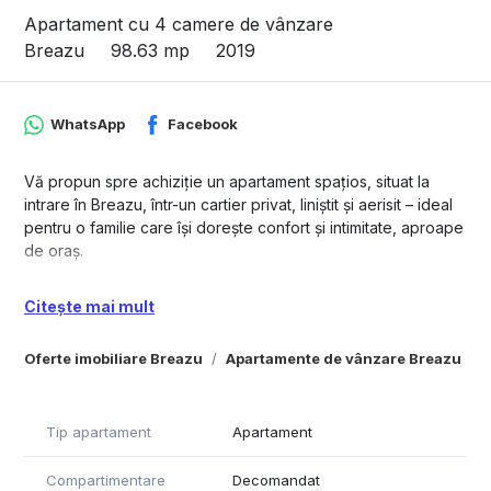
Apartament cu 4 camere de vânzare
Breazu
98.63 mp
2019
WhatsApp
Facebook
Vă propun spre achiziție un apartament spațios, situat la
intrare în Breazu, într-un cartier privat, liniștit și aerisit – ideal
pentru o familie care își dorește confort și intimitate, aproape
de oraș.
📐 Suprafață utilă totală: 120 mp
Citește mai mult
➕ Pod de 60 mp – perfect pentru depozitare sau posibilitate
de amenajare suplimentară
Oferte imobiliare Breazu
Apartamente de vânzare Breazu
✅ Se vinde complet mobilat și utilat – gata de mutare!
Compartimentare și beneficii:
Tip apartament
Apartament
🔹 4 camere luminoase
🔹 2 băi
Compartimentare
Decomandat
🔹 Bucătărie complet echipată