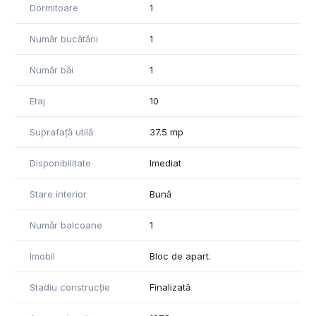
Dormitoare
1
- Spațiu generos pentru un apartament cu o cameră.
Număr bucătării
1
Preț: 73.000 €.
O opțiune foarte bună atât pentru locuit, cât și pentru
Număr băi
1
investiție.
Etaj
10
Pentru mai multe detalii, nu ezitați să contactați expertul
nostru.
Suprafață utilă
37.5 mp
Disponibilitate
Imediat
Stare interior
Bună
Număr balcoane
1
Imobil
Bloc de apart.
Stadiu construcție
Finalizată