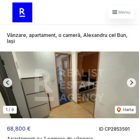
Meniu
Vânzare, apartament, o cameră, Alexandru cel Bun,
Iași
Previous
Nex
1
/
9
Harta
68,800 €
ID CP2853591
Apartament cu 1 camere de vânzare