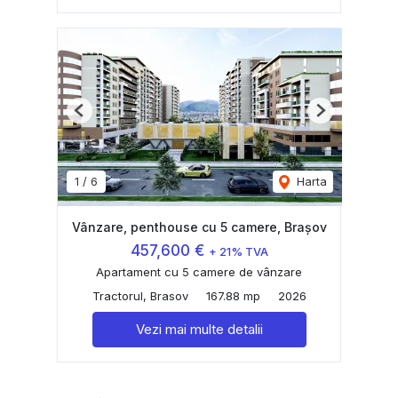
Previous
Next
1
/
6
Harta
Vânzare, penthouse cu 5 camere, Brașov
457,600 €
+ 21% TVA
Apartament cu 5 camere de vânzare
Tractorul, Brasov
167.88 mp
2026
Vezi mai multe detalii