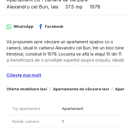
Alexandru cel Bun, Iasi
37.5 mp
1978
WhatsApp
Facebook
Vă propunem spre vânzare un apartament spațios cu o
cameră, situat în cartierul Alexandru cel Bun, într-un bloc bine
întreținut, construit în 1978. Locuința se află la etajul 10 din 11
și beneficiază de o priveliște superbă asupra orașului, ideală
pentru cei care își doresc liniște și o vedere spectaculoasă.
Citește mai mult
Apartamentul are o suprafață de 37,5 mp, compartimentată
eficient, fiind luminos și primitor pe tot parcursul zilei. Se
Oferte imobiliare Iasi
Apartamente de vânzare Iasi
Apartam
vinde semimobilat, oferind posibilitatea noilor proprietari de
a-l personaliza după propriul gust.
Detalii suplimentare:
Tip apartament
Apartament
- Zonă excelentă, cu acces rapid la mijloace de transport,
magazine, școli și alte puncte de interes;
Număr camere
1
- Bloc din 1978, solid și bine administrat;
- Etaj 10/11, cu vedere panoramică;