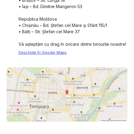
•⁠ ⁠Brașov – Str. Lungă 14
•⁠ ⁠Iași – Bd. Dimitrie Mangeron 53
Republica Moldova
•⁠ ⁠Chișinău – Bd. Ștefan cel Mare și Sfânt 115/1
•⁠ ⁠Bălți – Str. Ștefan cel Mare 37
Vă așteptăm cu drag în oricare dintre birourile noastre!
Deschide în Google Maps