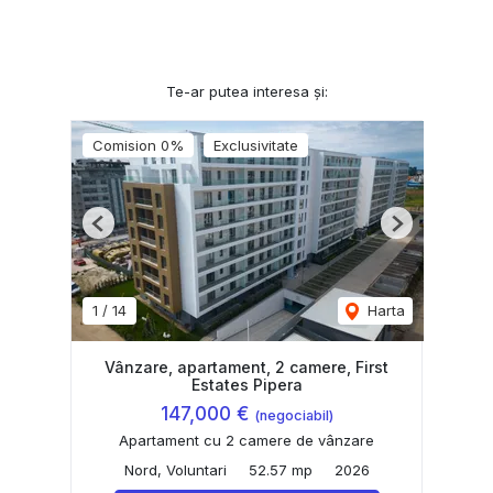
Te-ar putea interesa și:
Comision 0%
Exclusivitate
Previous
Next
1
/
14
Harta
Vânzare, apartament, 2 camere, First
Estates Pipera
147,000 €
(negociabil)
Apartament cu 2 camere de vânzare
Nord, Voluntari
52.57 mp
2026