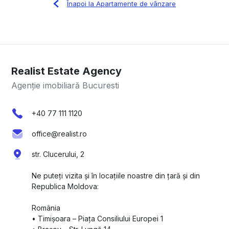
Înapoi la Apartamente de vânzare
Realist Estate Agency
Agenție imobiliară Bucuresti
+40 77 111 1120
office@realist.ro
str. Clucerului, 2
Ne puteți vizita și în locațiile noastre din țară și din
Republica Moldova:
România
•⁠ ⁠Timișoara – Piața Consiliului Europei 1