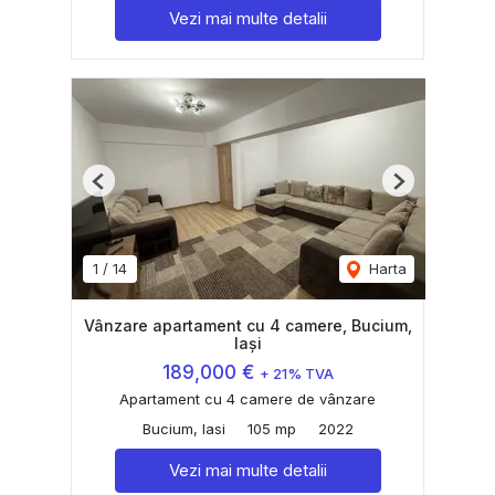
Vezi mai multe detalii
Previous
Next
1
/
14
Harta
Vânzare apartament cu 4 camere, Bucium,
Iași
189,000 €
+ 21% TVA
Apartament cu 4 camere de vânzare
Bucium, Iasi
105 mp
2022
Vezi mai multe detalii