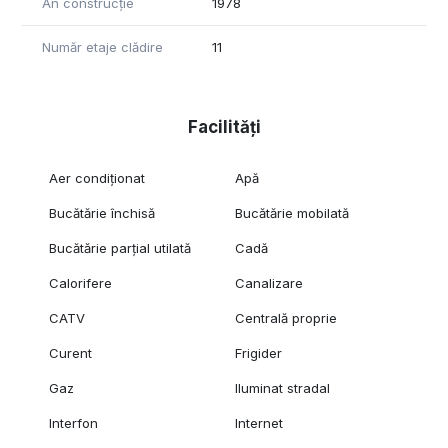
An construcție
1978
Număr etaje clădire
11
Facilități
Aer condiționat
Apă
Bucătărie închisă
Bucătărie mobilată
Bucătărie parțial utilată
Cadă
Calorifere
Canalizare
CATV
Centrală proprie
Curent
Frigider
Gaz
Iluminat stradal
Interfon
Internet