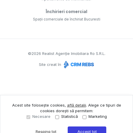
Închirieri comercial
Spații comerciale de închiriat Bucuresti
©
2026
Realist Agenție Imobiliara Ro S.R.L.
Site creat în
Acest site folosește cookies,
află detalii
.
Alege ce tipuri de
cookies dorești să permitem:
Necesare
Statistică
Marketing
Resping tot
Accept tot