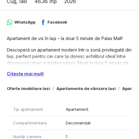
Cug, Iasi
46.36 mp
2026
WhatsApp
Facebook
Apartament de vis în Iași – la doar 5 minute de Palas Mall!
Descoperă un apartament modern într-o zonă privilegiată din
Iași, perfect pentru cei care își doresc echilibrul ideal între
dinamismul urban și liniștea naturii. Situat la doar 5 minute de
Palas Mall, acest apartament îți oferă acces rapid la inima
Citește mai mult
orașului, în timp ce te bucuri de aerul curat și peisajele
spectaculoase din proximitatea Pădurii Cetățuia.
Oferte imobiliare Iasi
Apartamente de vânzare Iasi
Apartam
Locație excelentă:
Acces rapid: La doar 5 minute de Palas Mall, în imediata
apropiere a Pădurii Cetățuia
Tip apartament
Apartament
Transport facil: Conexiuni optime cu mașina personală sau
mijloacele de transport în comun
Compartimentare
Decomandat
Natură și relaxare: Zonă liniștită, cu aer curat și priveliști
naturale impresionante
Număr camere
1