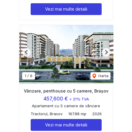
Vezi mai multe detalii
Previous
Next
1
/
6
Harta
Vânzare, penthouse cu 5 camere, Brașov
457,600 €
+ 21% TVA
Apartament cu 5 camere de vânzare
Tractorul, Brasov
167.88 mp
2026
Vezi mai multe detalii