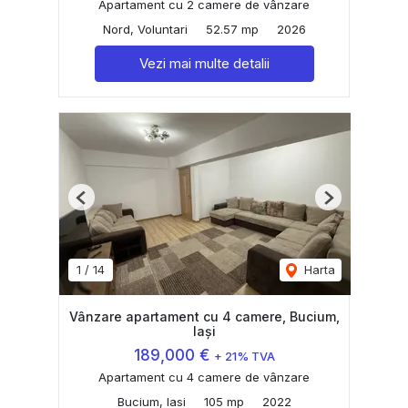
Apartament cu 2 camere de vânzare
Nord, Voluntari
52.57 mp
2026
Vezi mai multe detalii
Previous
Next
1
/
14
Harta
Vânzare apartament cu 4 camere, Bucium,
Iași
189,000 €
+ 21% TVA
Apartament cu 4 camere de vânzare
Bucium, Iasi
105 mp
2022