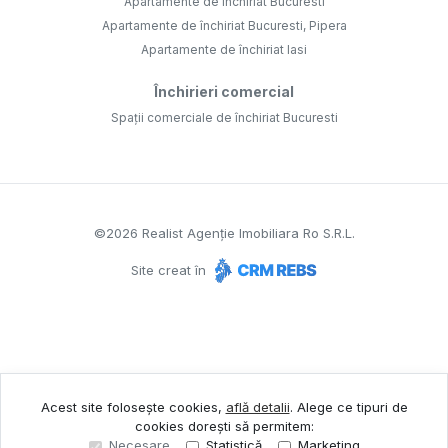
Apartamente de închiriat Bucuresti
Apartamente de închiriat Bucuresti, Pipera
Apartamente de închiriat Iasi
Închirieri comercial
Spații comerciale de închiriat Bucuresti
©
2026
Realist Agenție Imobiliara Ro S.R.L.
Site creat în
Acest site folosește cookies,
află detalii
.
Alege ce tipuri de
cookies dorești să permitem:
Necesare
Statistică
Marketing