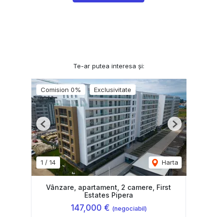
Te-ar putea interesa și:
Comision 0%
Exclusivitate
Previous
Next
1
/
14
Harta
Vânzare, apartament, 2 camere, First
Estates Pipera
147,000 €
(negociabil)