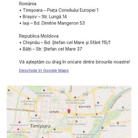
România
•⁠ ⁠Timișoara – Piața Consiliului Europei 1
•⁠ ⁠Brașov – Str. Lungă 14
•⁠ ⁠Iași – Bd. Dimitrie Mangeron 53
Republica Moldova
•⁠ ⁠Chișinău – Bd. Ștefan cel Mare și Sfânt 115/1
•⁠ ⁠Bălți – Str. Ștefan cel Mare 37
Vă așteptăm cu drag în oricare dintre birourile noastre!
Deschide în Google Maps