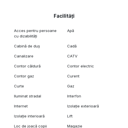
Facilități
Acces pentru persoane
Apă
cu dizabilități
Cabină de duș
Cadă
Canalizare
CATV
Contor căldură
Contor electric
Contor gaz
Curent
Curte
Gaz
Iluminat stradal
Interfon
Internet
Izolație exterioară
Izolație interioară
Lift
Loc de joacă copii
Magazie