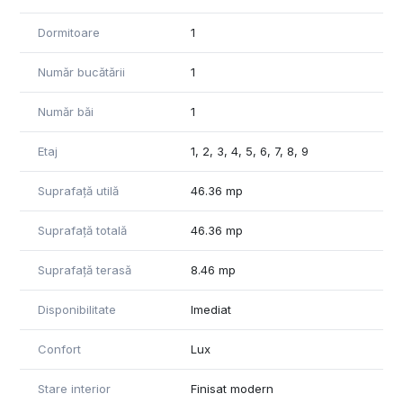
Facilități ale complexului:
Dormitoare
1
Spații verzi frumos amenajate
Locuri de joacă sigure pentru copii
Număr bucătării
1
Spații comerciale și birouri pentru un stil de viață modern
208 locuri de parcare (subterane și supraterane) pentru
confortul tău
Număr băi
1
Acest apartament nu este doar un loc de locuit – este spațiul
Etaj
1, 2, 3, 4, 5, 6, 7, 8, 9
unde vei crea momente memorabile, înconjurat de natură și
cu acces rapid la toate facilitățile vibrantului oraș Iași.
Suprafață utilă
46.36 mp
Contactează-ne acum pentru detalii suplimentare și
Suprafață totală
46.36 mp
programează o vizionare pentru a descoperi apartamentul
tău de vis!
Suprafață terasă
8.46 mp
Disponibilitate
Imediat
Confort
Lux
Stare interior
Finisat modern