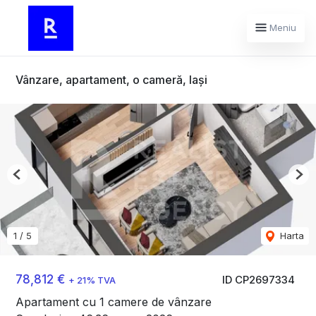
Meniu
Vânzare, apartament, o cameră, Iași
Previous
Nex
1
/
5
Harta
78,812 €
ID CP2697334
+ 21% TVA
Apartament cu 1 camere de vânzare