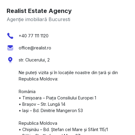
Realist Estate Agency
Agenție imobiliară Bucuresti
+40 77 111 1120
office@realist.ro
str. Clucerului, 2
Ne puteți vizita și în locațiile noastre din țară și din
Republica Moldova:
România
•⁠ ⁠Timișoara – Piața Consiliului Europei 1
•⁠ ⁠Brașov – Str. Lungă 14
•⁠ ⁠Iași – Bd. Dimitrie Mangeron 53
Republica Moldova
•⁠ ⁠Chișinău – Bd. Ștefan cel Mare și Sfânt 115/1