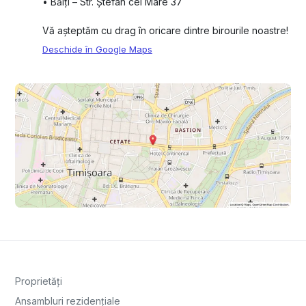
•⁠ ⁠Bălți – Str. Ștefan cel Mare 37
Vă așteptăm cu drag în oricare dintre birourile noastre!
Deschide în Google Maps
Proprietăți
Ansambluri rezidențiale