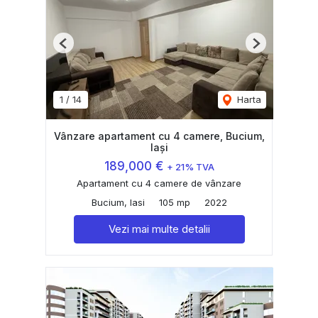
Previous
Next
1
/
14
Harta
Vânzare apartament cu 4 camere, Bucium,
Iași
189,000 €
+ 21% TVA
Apartament cu 4 camere de vânzare
Bucium, Iasi
105 mp
2022
Vezi mai multe detalii