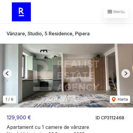
Meniu
Vânzare, Studio, 5 Residence, Pipera
Previous
Nex
1
/
6
Harta
129,900 €
ID CP3112468
Apartament cu 1 camere de vânzare