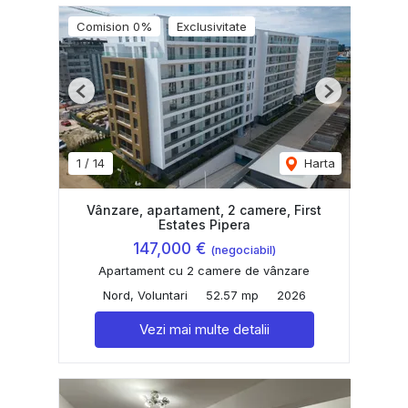
Comision 0%
Exclusivitate
Previous
Next
1
/
14
Harta
Vânzare, apartament, 2 camere, First
Estates Pipera
147,000 €
(negociabil)
Apartament cu 2 camere de vânzare
Nord, Voluntari
52.57 mp
2026
Vezi mai multe detalii