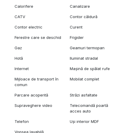
Calorifere
Canalizare
CATV
Contor căldură
Contor electric
Curent
Ferestre care se deschid
Frigider
Gaz
Geamuri termopan
Hotă
Iluminat stradal
Internet
Mașină de spălat rufe
Mijloace de transport în
Mobilat complet
comun
Parcare acoperită
Străzi asfaltate
Supraveghere video
Telecomandă poartă
acces auto
Telefon
Uși interior MDF
Vopsea lavabilă