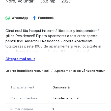
Nord, Voluntari
36.8 mp
2023
WhatsApp
Facebook
Când noul tău început înseamnă libertate și independență,
știi că Residence5 Pipera Apartments a fost creat special
pentru tine. Ansamblul Residence5 Pipera Apartments
totalizează peste 1000 de apartamente şi vile, localizate în
zona de nord a capitalei (Aviaţiei, Băneasa, Pipera).
Citește mai mult
Oferim spre vânzare garsonieră cu o suprafaţă construită de
40,8 mp (36,8 mp utili), compartimentat în: living, bucătărie,
Oferte imobiliare Voluntari
Apartamente de vânzare Voluntar
hol şi baie, situat la etajul 6.
Blocul Residence5 acoperă o treime din suprafaţa
ansamblului, restul fiind destinat spaţiilor verzi, aleilor de
Tip apartament
Garsonieră
promenadă şi locurilor de joacă:
- 2/3 din suprafaţa ansamblului rezidenţial reprezintă spaţii
Compartimentare
Semidecomandat
verzi şi locuri de joacă, care te vor ajuta să te relaxezi după
o zi istovitoare, la birou;
Număr camere
1