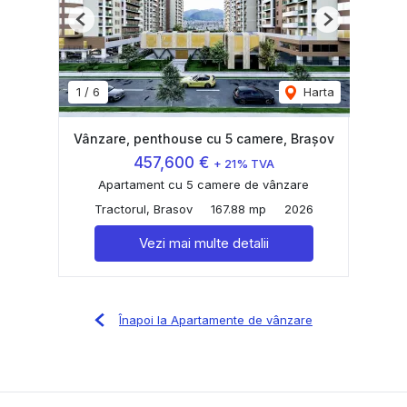
Previous
Next
1
/
6
Harta
Vânzare, penthouse cu 5 camere, Brașov
457,600 €
+ 21% TVA
Apartament cu 5 camere de vânzare
Tractorul, Brasov
167.88 mp
2026
Vezi mai multe detalii
Înapoi la Apartamente de vânzare