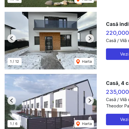
Casă indi
220,00
Casă / Vilă
Previous
Next
Vezi
1
/
12
Harta
Casă, 4 c
235,00
Casă / Vilă
Previous
Next
Theodor Pal
Vezi
1
/
6
Harta