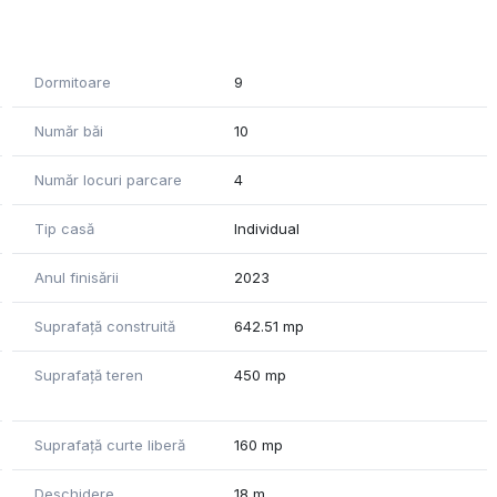
Dormitoare
9
Număr băi
10
Număr locuri parcare
4
Tip casă
Individual
Anul finisării
2023
Suprafață construită
642.51 mp
Suprafață teren
450 mp
Suprafață curte liberă
160 mp
Deschidere
18 m