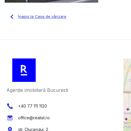
Înapoi la Case de vânzare
Agenție imobiliară Bucuresti
+40 77 111 1120
office@realist.ro
str. Clucerului, 2