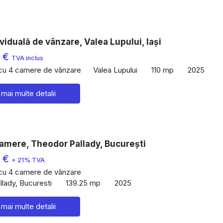
viduală de vânzare, Valea Lupului, Iași
0 €
TVA inclus
 cu 4 camere de vânzare
Valea Lupului
110 mp
2025
 mai multe detalii
amere, Theodor Pallady, București
0 €
+ 21% TVA
 cu 4 camere de vânzare
lady, Bucuresti
139.25 mp
2025
 mai multe detalii