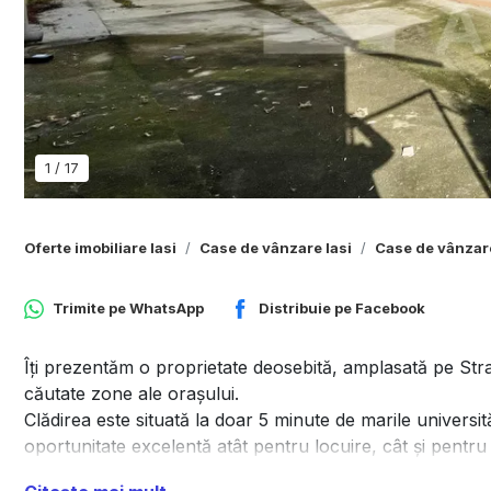
1
/
17
Oferte imobiliare Iasi
Case de vânzare Iasi
Case de vânzare
Trimite pe
WhatsApp
Distribuie pe
Facebook
Îți prezentăm o proprietate deosebită, amplasată pe Strad
căutate zone ale orașului.
Clădirea este situată la doar 5 minute de marile universit
oportunitate excelentă atât pentru locuire, cât și pentru i
Renovată în 2023, proprietatea combină farmecul arhitectu