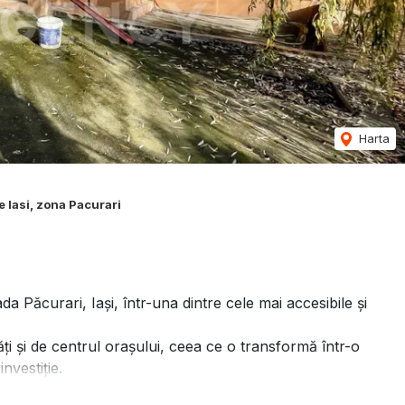
Harta
 Iasi, zona Pacurari
a Păcurari, Iași, într-una dintre cele mai accesibile și
ăți și de centrul orașului, ceea ce o transformă într-o
nvestiție.
ral al unei clădiri solide din cărămidă cu finisaje