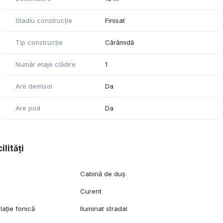
țial sau comercial.
Stadiu construcție
Finisat
Tip construcție
Cărămidă
Număr etaje clădire
1
Are demisol
Da
Are pod
Da
ilități
Cabină de duș
Curent
 nostru.
lație fonică
Iluminat stradal