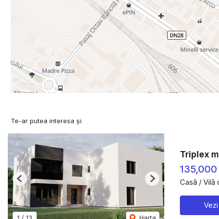
Te-ar putea interesa și:
Triplex m
135,000
Casă / Vilă
Previous
Next
Vezi
1
/
13
Harta