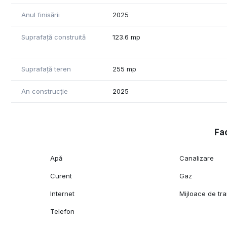
Anul finisării
2025
Suprafață construită
123.6 mp
Suprafață teren
255 mp
An construcție
2025
Fac
Apă
Canalizare
Curent
Gaz
Internet
Mijloace de tr
Telefon