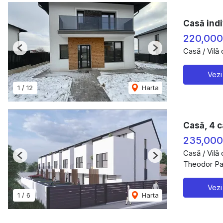
Casă indi
220,00
Casă / Vilă
Previous
Next
Vezi
1
/
12
Harta
Casă, 4 c
235,00
Casă / Vilă
Previous
Next
Theodor Pal
Vezi
1
/
6
Harta