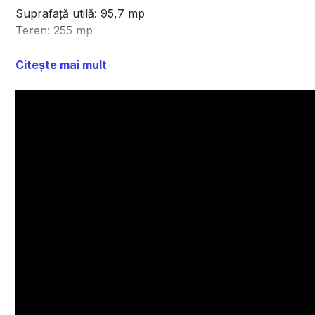
Suprafață utilă: 95,7 mp
Teren: 255 mp
3 dormitoare
3 băi
Citește mai mult
Bucătărie închisă
Living generos, cu ieșire directă către grădina din spate
1 loc de parcare privat
Acces din drum asfaltat
Imobilul beneficiază de toate utilitățile: gaze, electricitat
Preț: 179.900 € + TVA
Proprietate cu situație juridică clară.
Localizarea este un mare avantaj: la doar 10 minute de
și centrul Capitalei. Zona este în plină dezvoltare, cu in
apropiere.
Contactați-ne pentru a programa o vizionare. Vă putem p
parcursul procesului de achiziție.