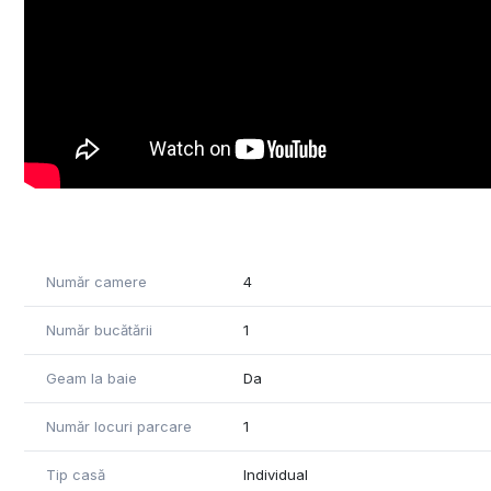
Număr camere
4
Număr bucătării
1
Geam la baie
Da
Număr locuri parcare
1
Tip casă
Individual