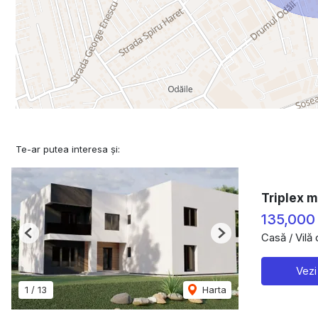
Te-ar putea interesa și:
Triplex m
135,000
Casă / Vilă
Previous
Next
Vezi
1
/
13
Harta