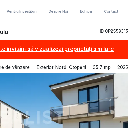
Pentru Investitori
Despre Noi
Echipa
Contact
ID CP2559315
ului
te invităm să vizualizezi proprietăți similare
re de vânzare
Exterior Nord, Otopeni
95.7 mp
2025