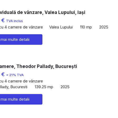
viduală de vânzare, Valea Lupului, Iași
0 €
TVA inclus
 cu 4 camere de vânzare
Valea Lupului
110 mp
2025
 mai multe detalii
amere, Theodor Pallady, București
0 €
+ 21% TVA
 cu 4 camere de vânzare
lady, Bucuresti
139.25 mp
2025
 mai multe detalii