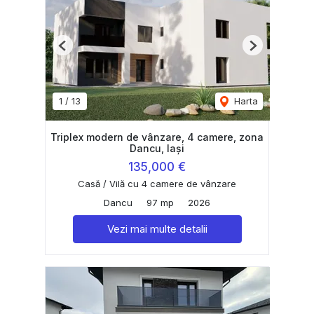
Previous
Next
1
/
13
Harta
Triplex modern de vânzare, 4 camere, zona
Dancu, Iași
135,000 €
Casă / Vilă cu 4 camere de vânzare
Dancu
97 mp
2026
Vezi mai multe detalii