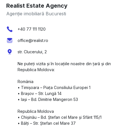
Realist Estate Agency
Agenție imobiliară Bucuresti
+40 77 111 1120
office@realist.ro
str. Clucerului, 2
Ne puteți vizita și în locațiile noastre din țară și din
Republica Moldova:
România
•⁠ ⁠Timișoara – Piața Consiliului Europei 1
•⁠ ⁠Brașov – Str. Lungă 14
•⁠ ⁠Iași – Bd. Dimitrie Mangeron 53
Republica Moldova
•⁠ ⁠Chișinău – Bd. Ștefan cel Mare și Sfânt 115/1
•⁠ ⁠Bălți – Str. Ștefan cel Mare 37