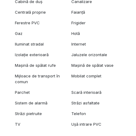
Cabină de duș
Canalizare
Centrală proprie
Faianță
Ferestre PVC
Frigider
Gaz
Hotă
Iluminat stradal
Internet
Izolație exterioară
Jaluzele orizontale
Mașină de spălat rufe
Mașină de spălat vase
Mijloace de transport în
Mobilat complet
comun
Parchet
Scară interioară
Sistem de alarmă
Străzi asfaltate
Străzi pietruite
Telefon
TV
Ușă intrare PVC