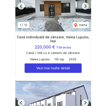
Previous
Next
1
/
12
Harta
Casă individuală de vânzare, Valea Lupului,
Iași
220,000 €
TVA inclus
Casă / Vilă cu 4 camere de vânzare
Valea Lupului
110 mp
2025
Vezi mai multe detalii
Previous
Next