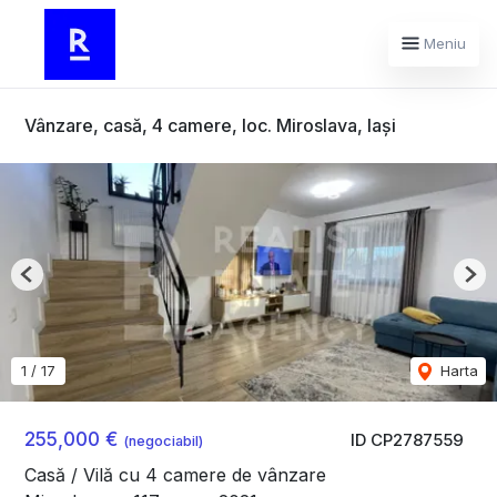
Meniu
Vânzare, casă, 4 camere, loc. Miroslava, Iași
Previous
Nex
1
/
17
Harta
255,000 €
ID CP2787559
(negociabil)
Casă / Vilă cu 4 camere de vânzare